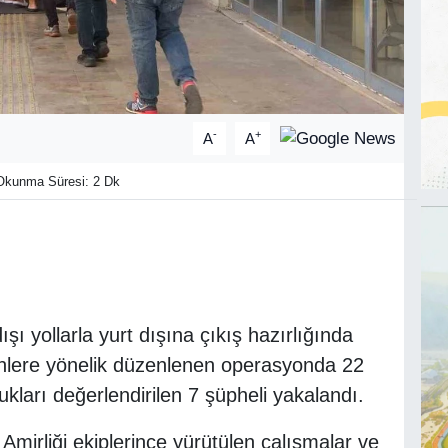
-
+
A
A
kunma Süresi: 2 Dk
ı yollarla yurt dışına çıkış hazırlığında
enlere yönelik düzenlenen operasyonda 22
kları değerlendirilen 7 şüpheli yakalandı.
irliği ekiplerince yürütülen çalışmalar ve