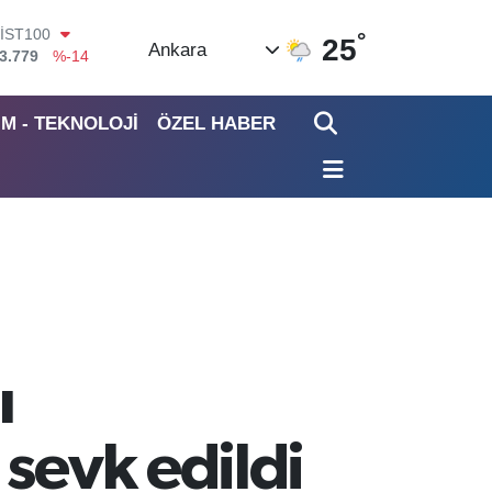
°
ITCOIN
25
Ankara
4.815,30
%-0.1
DOLAR
7,7436
%0.18
İM - TEKNOLOJİ
ÖZEL HABER
EURO
5,2510
%0.32
STERLİN
4,4811
%0.38
GRAM ALTIN
660.55
%0
İST100
3.779
%-14
ı
sevk edildi