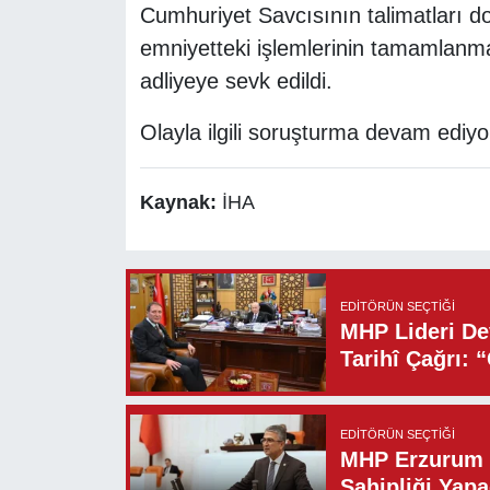
Cumhuriyet Savcısının talimatları do
emniyetteki işlemlerinin tamamlanm
adliyeye sevk edildi.
Olayla ilgili soruşturma devam ediyo
Kaynak:
İHA
EDITÖRÜN SEÇTIĞI
MHP Lideri Dev
Tarihî Çağrı: 
EDITÖRÜN SEÇTIĞI
MHP Erzurum M
Sahipliği Yapa