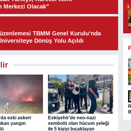
n Merkezi Olacak"
1
Düzenlemesi TBMM Genel Kurulu’nda
Üniversiteye Dönüş Yolu Açıldı
lir
B
ö
da eski askeri
Eskişehir'de neo-nazi
A
çıkan yangın
sembolü olan hücum yeleği
n
dü
ile 5 kişiyi bıçaklayan