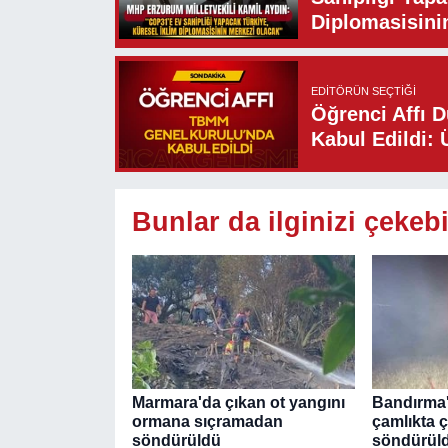
Diplomasisini
EDITÖRÜN SEÇTIĞI
Öğrenci Affı 
Kabul Edildi: 
Bunlar da ilginizi çekebi
Marmara'da çıkan ot yangını
Bandırma'
ormana sıçramadan
çamlıkta 
söndürüldü
söndürül