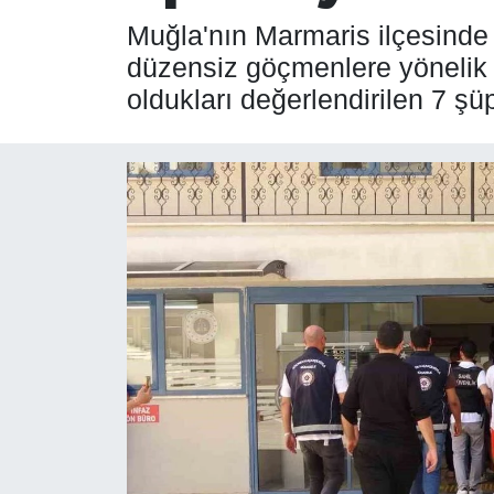
Muğla'nın Marmaris ilçesinde y
SPOR
düzensiz göçmenlere yönelik
oldukları değerlendirilen 7 şü
ÇEVRE
YAŞAM
BİLİM - TEKNOLOJİ
KADIN
KÜLTÜR SANAT
MAGAZİN