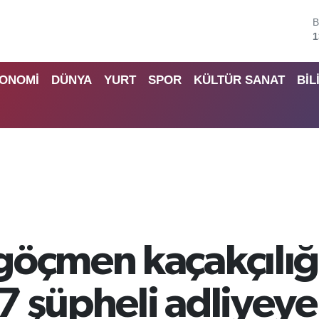
B
6
4
ONOMİ
DÜNYA
YURT
SPOR
KÜLTÜR SANAT
BİL
5
6
6
B
1
göçmen kaçakçılığ
 şüpheli adliyeye 