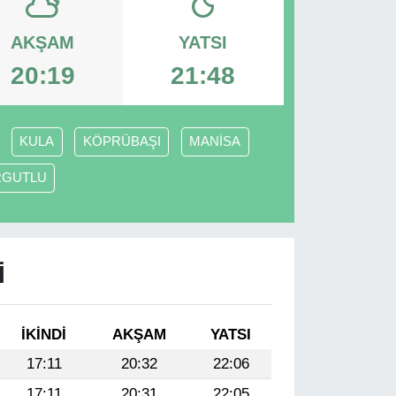
AKŞAM
YATSI
20:19
21:48
KULA
KÖPRÜBAŞI
MANİSA
RGUTLU
I
İKINDI
AKŞAM
YATSI
17:11
20:32
22:06
17:11
20:31
22:05