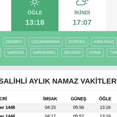
ÖĞLE
İKINDI
13:18
17:07
DEMİRCİ
GÖLMARMARA
GÖRDES
KIRKAĞAÇ
SARIGÖL
SARUHANLI
SELENDİ
SOMA
TU
SALİHLİ AYLIK NAMAZ VAKITLER
CRİ
İMSAK
GÜNEŞ
ÖĞLE
fer 1448
04:15
05:56
13:19
fer 1448
04:17
05:57
13:19