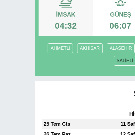
SPOR
İMSAK
GÜNEŞ
04:32
06:07
ÇEVRE
YAŞAM
AHMETLİ
AKHİSAR
ALAŞEHİR
BİLİM - TEKNOLOJİ
SALİHLİ
KADIN
KÜLTÜR SANAT
MAGAZİN
Hİ
25 Tem Cts
11 Sa
26 Tem Paz
12 Sa