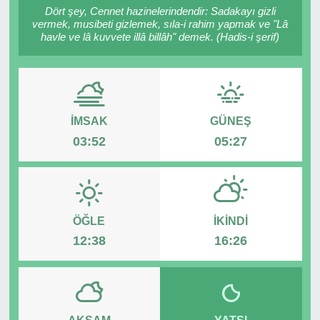
Dört şey, Cennet hazinelerindendir: Sadakayı gizli
vermek, musibeti gizlemek, sıla-i rahim yapmak ve "Lâ
SPOR
havle ve lâ kuvvete illâ billâh" demek. (Hadis-i şerif)
ÇEVRE
YAŞAM
İMSAK
GÜNEŞ
BİLİM - TEKNOLOJİ
03:52
05:27
KADIN
KÜLTÜR SANAT
ÖĞLE
İKINDI
12:38
16:26
MAGAZİN