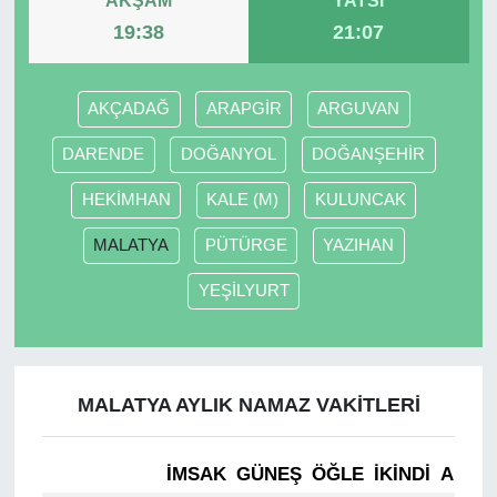
AKŞAM
YATSI
19:38
21:07
AKÇADAĞ
ARAPGİR
ARGUVAN
DARENDE
DOĞANYOL
DOĞANŞEHİR
HEKİMHAN
KALE (M)
KULUNCAK
MALATYA
PÜTÜRGE
YAZIHAN
YEŞİLYURT
MALATYA AYLIK NAMAZ VAKITLERI
İMSAK
GÜNEŞ
ÖĞLE
İKINDI
AKŞA