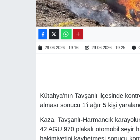
29.06.2026 - 19:16
29.06.2026 - 19:25
O
Kütahya'nın Tavşanlı ilçesinde kontr
alması sonucu 1'i ağır 5 kişi yaralan
Kaza, Tavşanlı-Harmancık karayolund
42 AGU 970 plakalı otomobil seyir 
hakimiyetini kaybetmesi sonucu kont