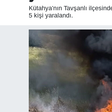
Kütahya'nın Tavşanlı ilçesind
SPOR
5 kişi yaralandı.
ÇEVRE
YAŞAM
BİLİM - TEKNOLOJİ
KADIN
KÜLTÜR SANAT
MAGAZİN