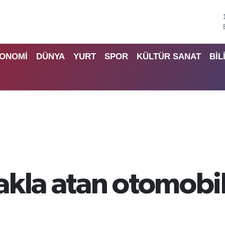
ONOMİ
DÜNYA
YURT
SPOR
KÜLTÜR SANAT
BİL
kla atan otomobil 