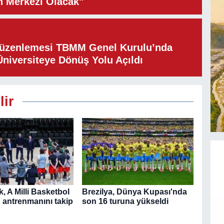
n Merkezi Olacak"
Düzenlemesi TBMM Genel Kurulu’nda
Üniversiteye Dönüş Yolu Açıldı
lir
, A Milli Basketbol
Brezilya, Dünya Kupası'nda
n antrenmanını takip
son 16 turuna yükseldi