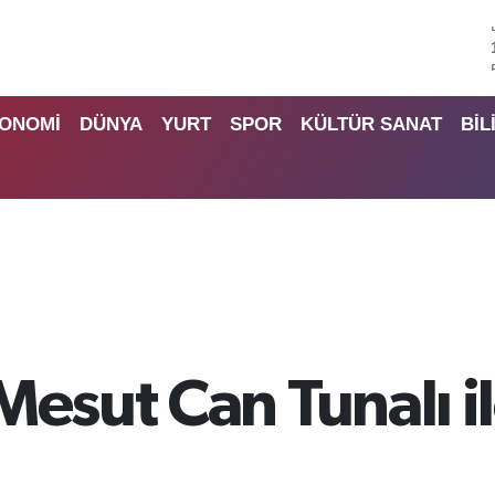
ONOMİ
DÜNYA
YURT
SPOR
KÜLTÜR SANAT
BİL
esut Can Tunalı il