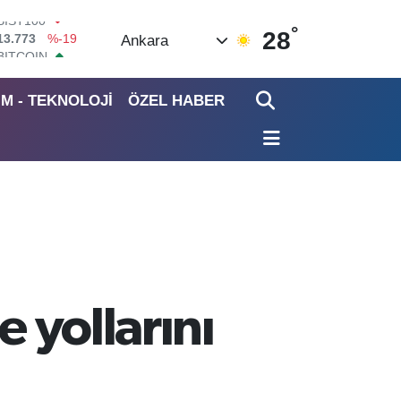
°
BITCOIN
28
Ankara
65.130,04
%1.2
DOLAR
47,7106
%0.17
İM - TEKNOLOJİ
ÖZEL HABER
EURO
55,1652
%0.27
STERLİN
64,4046
%0.35
GRAM ALTIN
6618.49
%2.12
BİST100
13.773
%-19
e yollarını