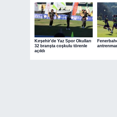
Kırşehir'de Yaz Spor Okulları
Fenerbahç
32 branşta coşkulu törenle
antrenman
açıldı