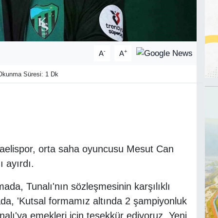
-
+
A
A
kunma Süresi: 1 Dk
caelispor, orta saha oyuncusu Mesut Can
ı ayırdı.
mada, Tunalı'nın sözleşmesinin karşılıklı
amada, 'Kutsal formamız altında 2 şampiyonluk
ı'ya emekleri için teşekkür ediyoruz. Yeni