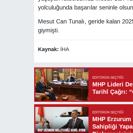
yolculuğunda başarılar seninle olsun 
Mesut Can Tunalı, geride kalan 20
giymişti.
Kaynak:
İHA
EDITÖRÜN SEÇTIĞI
MHP Lideri Dev
Tarihî Çağrı: 
EDITÖRÜN SEÇTIĞI
MHP Erzurum M
Sahipliği Yapa