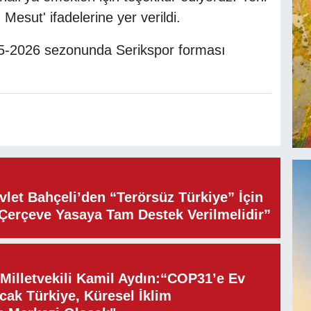
Mesut' ifadelerine yer verildi.
25-2026 sezonunda Serikspor forması
let Bahçeli’den “Terörsüz Türkiye” İçin
“Çerçeve Yasaya Tam Destek Verilmelidir”
illetvekili Kamil Aydın:“COP31’e Ev
cak Türkiye, Küresel İklim