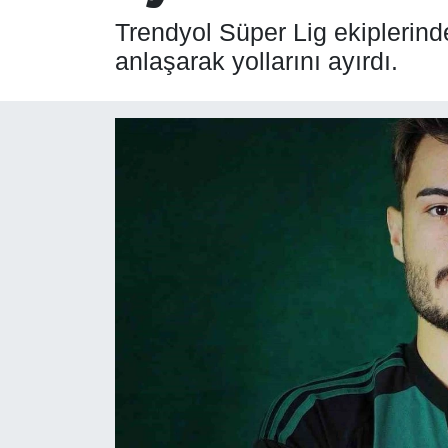
Trendyol Süper Lig ekiplerind
SPOR
anlaşarak yollarını ayırdı.
ÇEVRE
YAŞAM
BİLİM - TEKNOLOJİ
KADIN
KÜLTÜR SANAT
MAGAZİN