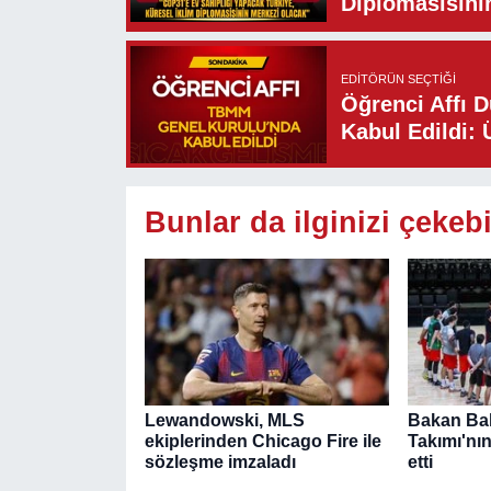
Diplomasisini
EDITÖRÜN SEÇTIĞI
Öğrenci Affı 
Kabul Edildi: 
Bunlar da ilginizi çekebi
Lewandowski, MLS
Bakan Bak
ekiplerinden Chicago Fire ile
Takımı'nı
sözleşme imzaladı
etti