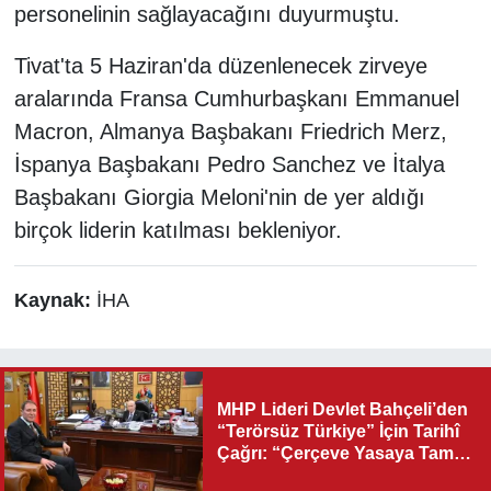
personelinin sağlayacağını duyurmuştu.
Tivat'ta 5 Haziran'da düzenlenecek zirveye
aralarında Fransa Cumhurbaşkanı Emmanuel
Macron, Almanya Başbakanı Friedrich Merz,
İspanya Başbakanı Pedro Sanchez ve İtalya
Başbakanı Giorgia Meloni'nin de yer aldığı
birçok liderin katılması bekleniyor.
Kaynak:
İHA
MHP Lideri Devlet Bahçeli’den
“Terörsüz Türkiye” İçin Tarihî
Çağrı: “Çerçeve Yasaya Tam
Destek Verilmelidir”