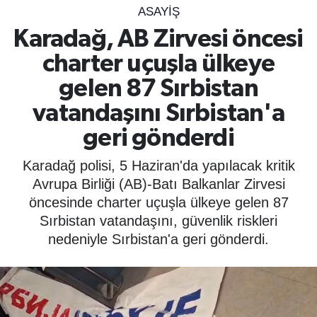
ASAYIŞ
SPOR
Karadağ, AB Zirvesi öncesi
charter uçuşla ülkeye
ÇEVRE
gelen 87 Sırbistan
YAŞAM
vatandaşını Sırbistan'a
geri gönderdi
BİLİM - TEKNOLOJİ
Karadağ polisi, 5 Haziran'da yapılacak kritik
KADIN
Avrupa Birliği (AB)-Batı Balkanlar Zirvesi
öncesinde charter uçuşla ülkeye gelen 87
KÜLTÜR SANAT
Sırbistan vatandaşını, güvenlik riskleri
nedeniyle Sırbistan'a geri gönderdi.
MAGAZİN