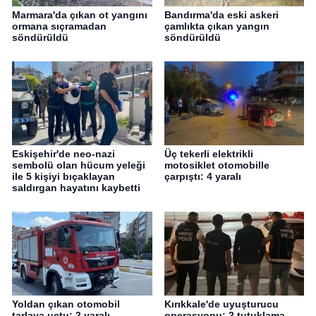
Marmara'da çıkan ot yangını
Bandırma'da eski askeri
ormana sıçramadan
çamlıkta çıkan yangın
söndürüldü
söndürüldü
Eskişehir'de neo-nazi
Üç tekerli elektrikli
sembolü olan hücum yeleği
motosiklet otomobille
ile 5 kişiyi bıçaklayan
çarpıştı: 4 yaralı
saldırgan hayatını kaybetti
Yoldan çıkan otomobil
Kırıkkale'de uyuşturucu
tarlaya uçtu: 2 yaralı
operasyonu: 2 tutuklama