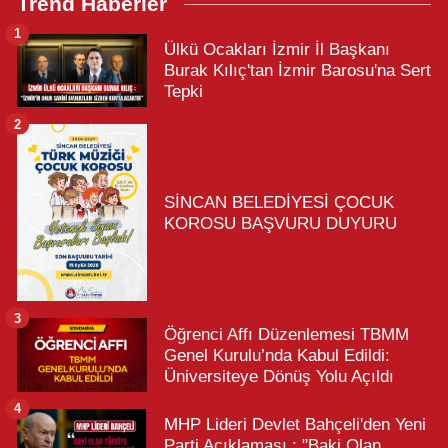
Trend Haberler
1
Ülkü Ocakları İzmir İl Başkanı
Burak Kılıç'tan İzmir Barosu'na Sert
Tepki
2
SİNCAN BELEDİYESİ ÇOCUK
KOROSU BAŞVURU DUYURU
3
Öğrenci Affı Düzenlemesi TBMM
Genel Kurulu’nda Kabul Edildi:
Üniversiteye Dönüş Yolu Açıldı
4
MHP Lideri Devlet Bahçeli'den Yeni
Parti Açıklaması : "Baki Olan