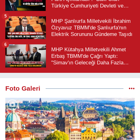
Türkiye Cumhuriyeti Devleti ve
Büyük Türk Milletidir"
5
MHP Şanlıurfa Milletvekili İbrahim
Özyavuz TBMM'de Şanlıurfa'nın
Elektrik Sorununu Gündeme Taşıdı
6
MHP Kütahya Milletvekili Ahmet
Erbaş TBMM'de Çağrı Yaptı:
"Simav'ın Geleceği Daha Fazla
Beklemesin"
Foto Galeri