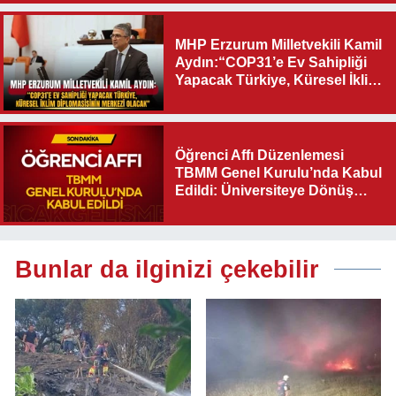
MHP Erzurum Milletvekili Kamil
Aydın:“COP31’e Ev Sahipliği
Yapacak Türkiye, Küresel İklim
Diplomasisinin Merkezi
Olacak"
Öğrenci Affı Düzenlemesi
TBMM Genel Kurulu’nda Kabul
Edildi: Üniversiteye Dönüş
Yolu Açıldı
Bunlar da ilginizi çekebilir