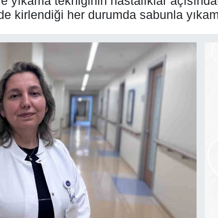
e yıkama tekniğinin hastalıklar açısında
lde kirlendiği her durumda sabunla yıkama