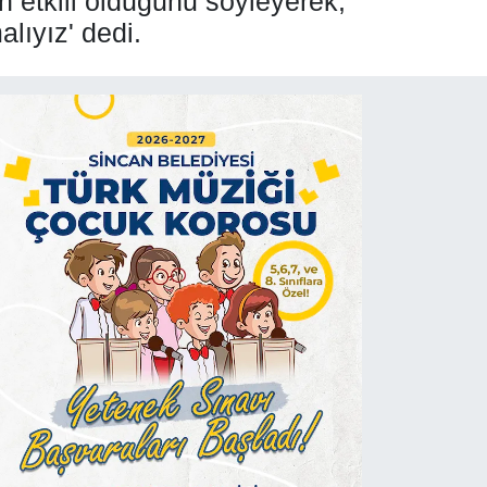
n etkili olduğunu söyleyerek;
lıyız' dedi.