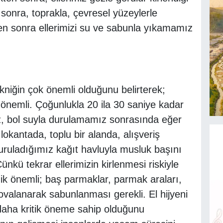
onra, toprakla, çevresel yüzeylerle
en sonra ellerimizi su ve sabunla yıkamamız
ekniğin çok önemli olduğunu belirterek;
e önemli. Çoğunlukla 20 ila 30 saniye kadar
z, bol suyla durulamamız sonrasında eğer
lokantada, toplu bir alanda, alışveriş
 kuruladığımız kağıt havluyla musluk başını
kü tekrar ellerimizin kirlenmesi riskiyle
knik önemli; baş parmaklar, parmak araları,
ovalanarak sabunlanması gerekli. El hijyeni
aha kritik öneme sahip olduğunu