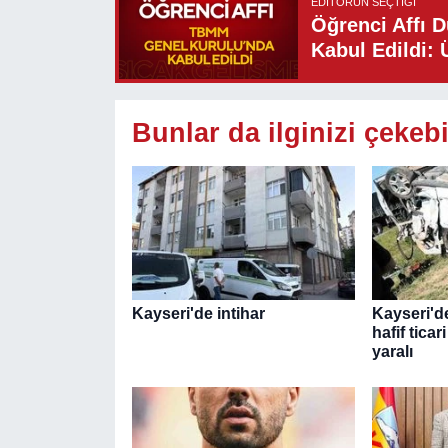
EDITÖRÜN SEÇTIĞI
Öğrenci Affı 
Kabul Edildi: 
Bunlar da ilginizi çekebi
Kayseri'de intihar
Kayseri'de
hafif ticar
yaralı