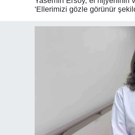
Yasemin Ersoy, el hijyeninin v
'Ellerimizi gözle görünür şeki
SPOR
ÇEVRE
YAŞAM
BİLİM - TEKNOLOJİ
KADIN
KÜLTÜR SANAT
MAGAZİN