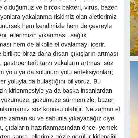
e olduğumuz ve birçok bakteri, virüs, bazen
iyonlara yakalanma riskimiz olan aletlerimiz
düşünürsek hem kendimizle hem de çevreyle
eni, ellerimizin yıkanması, sağlık
ması hem de alkolle el ovalamayı içerir.
 birlikte biraz daha dışarı çıkışların artması
ı, gastroenterit tarzı vakaların artması söz
um yolu ya da solunum yolu enfeksiyonları;
ller yoluyla da bulaştığını biliyoruz. Bu
in kirlenmesiyle ya da başka insanlardan
ize yüzümüze, gözümüze sürmemizle, bazen
kalanmamız söz konusu olabilir. Ne zaman el
zi ne zaman su ve sabunla yıkayacağız diye
ra, gıdaların hazırlanmasından önce, yemek
en sonra, ellerimiz gözle görülür kirlendiği