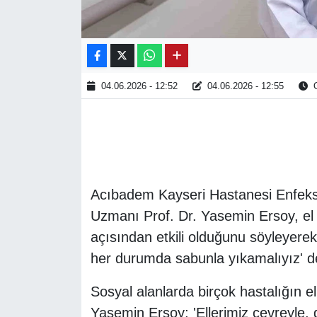
04.06.2026 - 12:52
04.06.2026 - 12:55
O
Acıbadem Kayseri Hastanesi Enfeksiyo
Uzmanı Prof. Dr. Yasemin Ersoy, el h
açısından etkili olduğunu söyleyerek;
her durumda sabunla yıkamalıyız' d
Sosyal alanlarda birçok hastalığın el
Yasemin Ersoy; 'Ellerimiz çevreyle, di