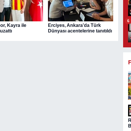
6
r, Kayra ile
Erciyes, Ankara'da Türk
uzattı
Dünyası acentelerine tanıtıldı
B