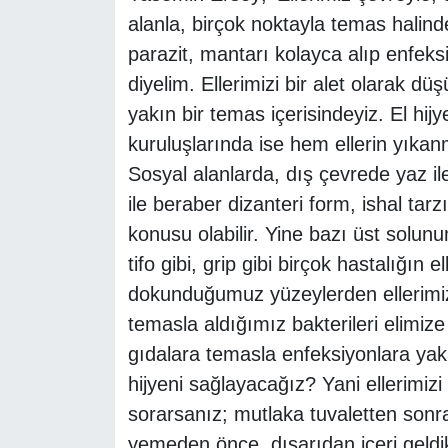
alanla, birçok noktayla temas halind
parazit, mantarı kolayca alıp enfeks
diyelim. Ellerimizi bir alet olarak 
yakın bir temas içerisindeyiz. El hijy
kuruluşlarında ise hem ellerin yıkan
Sosyal alanlarda, dış çevrede yaz ile
ile beraber dizanteri form, ishal tarz
konusu olabilir. Yine bazı üst solun
tifo gibi, grip gibi birçok hastalığın e
dokunduğumuz yüzeylerden ellerimiz
temasla aldığımız bakterileri elim
gıdalara temasla enfeksiyonlara ya
hijyeni sağlayacağız? Yani ellerimi
sorarsanız; mutlaka tuvaletten son
yemeden önce, dışarıdan içeri geldikt