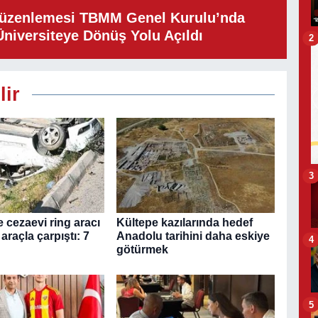
Düzenlemesi TBMM Genel Kurulu’nda
Üniversiteye Dönüş Yolu Açıldı
2
lir
3
 cezaevi ring aracı
Kültepe kazılarında hedef
i araçla çarpıştı: 7
Anadolu tarihini daha eskiye
4
götürmek
5