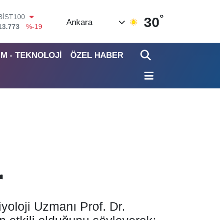
°
BITCOIN
30
Ankara
65.130,04
%1.2
DOLAR
47,7106
%0.17
İM - TEKNOLOJİ
ÖZEL HABER
EURO
55,1652
%0.27
STERLİN
64,4046
%0.35
GRAM ALTIN
6618.49
%2.12
BİST100
13.773
%-19
r
yoloji Uzmanı Prof. Dr.