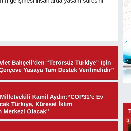
nın gelişmesi insanlarda yaşam süresini
let Bahçeli’den “Terörsüz Türkiye” İçin
“Çerçeve Yasaya Tam Destek Verilmelidir”
illetvekili Kamil Aydın:“COP31’e Ev
cak Türkiye, Küresel İklim
n Merkezi Olacak"
1