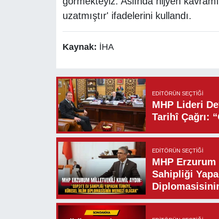
görmekteyiz. Aslında hijyen kavramı
uzatmıştır' ifadelerini kullandı.
Kaynak:
İHA
EDITÖRÜN SEÇTIĞI
MHP Lideri Dev
Tarihî Çağrı: 
EDITÖRÜN SEÇTIĞI
MHP Erzurum M
Sahipliği Yapa
Diplomasisini