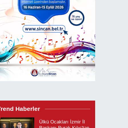
Trend Haberler
Ülkü Ocakları İzmir İl
Başkanı Burak Kılıç'tan