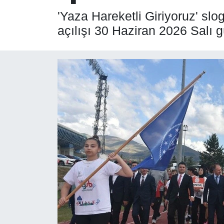
'Yaza Hareketli Giriyoruz' sl
SPOR
açılışı 30 Haziran 2026 Salı 
ÇEVRE
YAŞAM
BİLİM - TEKNOLOJİ
KADIN
KÜLTÜR SANAT
MAGAZİN