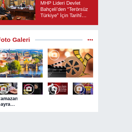
MHP Lideri Devlet
Bahçeli’den “Terörsüz
Türkiye” İçin Tarihî
Çağrı: “Çerçeve
Yasaya Tam Destek
Verilmelidir”
Foto Galeri
Ramazan
ayramı
ncesi
TM'lerde
akit
ekim