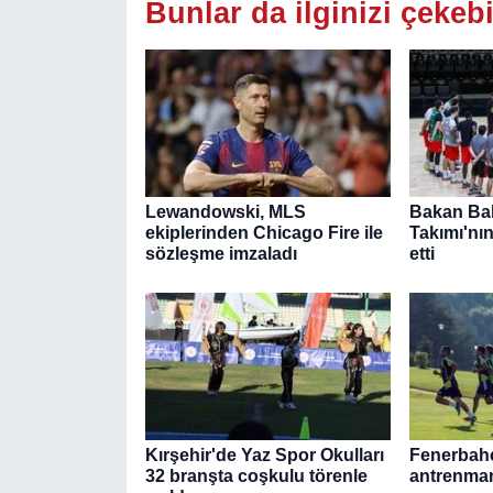
Bunlar da ilginizi çekebi
Lewandowski, MLS
Bakan Bak
ekiplerinden Chicago Fire ile
Takımı'nı
sözleşme imzaladı
etti
Kırşehir'de Yaz Spor Okulları
Fenerbahç
32 branşta coşkulu törenle
antrenman