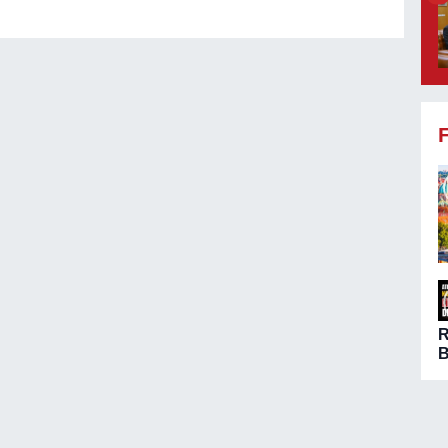
B
ö
A
n
ç