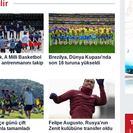
lir
, A Milli Basketbol
Brezilya, Dünya Kupası'nda
n antrenmanını takip
son 16 turuna yükseldi
e günü çift
Felipe Augusto, Rusya'nın
la tamamladı
Zenit kulübüne transfer oldu
1