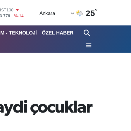
°
ITCOIN
25
Ankara
4.815,30
%-0.1
DOLAR
7,7436
%0.18
İM - TEKNOLOJİ
ÖZEL HABER
EURO
5,2510
%0.32
STERLİN
4,4811
%0.38
GRAM ALTIN
660.55
%0
İST100
3.779
%-14
aydi çocuklar