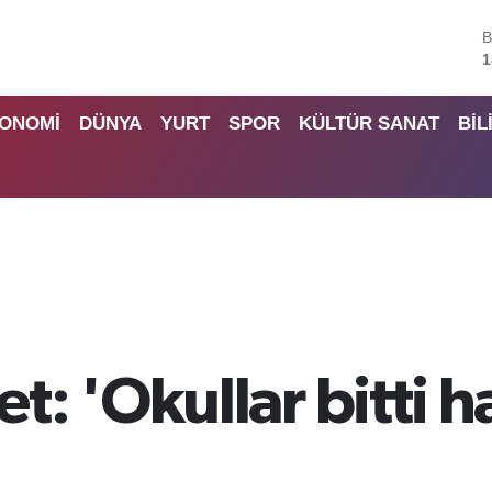
B
6
4
ONOMİ
DÜNYA
YURT
SPOR
KÜLTÜR SANAT
BİL
5
6
6
B
1
: 'Okullar bitti h