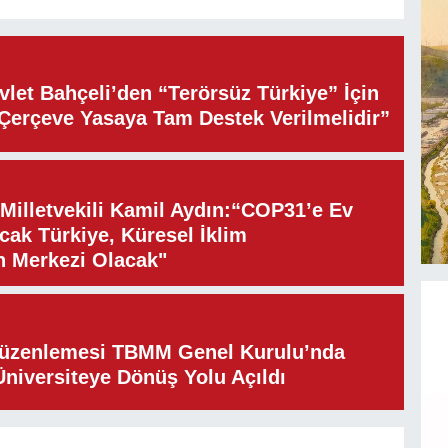
let Bahçeli’den “Terörsüz Türkiye” İçin
“Çerçeve Yasaya Tam Destek Verilmelidir”
illetvekili Kamil Aydın:“COP31’e Ev
cak Türkiye, Küresel İklim
n Merkezi Olacak"
Düzenlemesi TBMM Genel Kurulu’nda
Üniversiteye Dönüş Yolu Açıldı