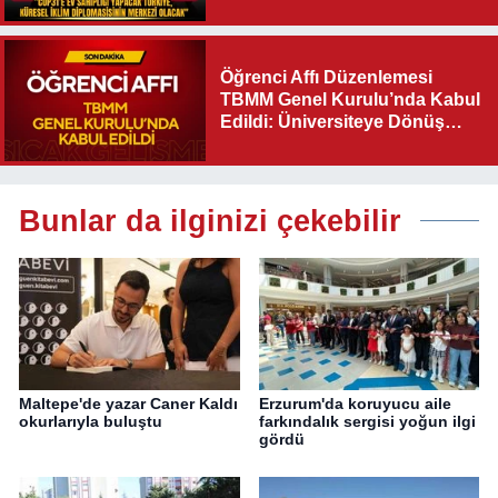
Diplomasisinin Merkezi
Olacak"
Öğrenci Affı Düzenlemesi
TBMM Genel Kurulu’nda Kabul
Edildi: Üniversiteye Dönüş
Yolu Açıldı
Bunlar da ilginizi çekebilir
Maltepe'de yazar Caner Kaldı
Erzurum'da koruyucu aile
okurlarıyla buluştu
farkındalık sergisi yoğun ilgi
gördü