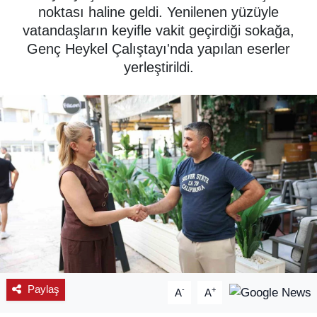
noktası haline geldi. Yenilenen yüzüyle
SPOR
vatandaşların keyifle vakit geçirdiği sokağa,
Genç Heykel Çalıştayı'nda yapılan eserler
ÇEVRE
yerleştirildi.
YAŞAM
BİLİM - TEKNOLOJİ
KADIN
KÜLTÜR SANAT
MAGAZİN
Paylaş
-
+
A
A