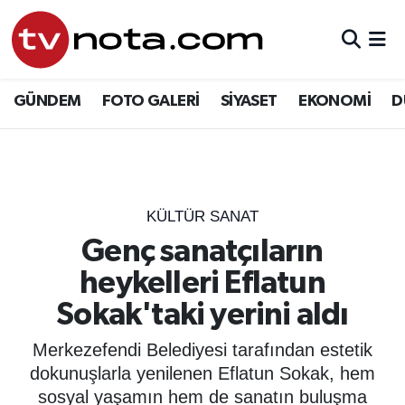
GÜNDEM
Hava Durumu
GÜNDEM
FOTO GALERİ
SİYASET
EKONOMİ
D
SİYASET
Trafik Durumu
EKONOMİ
Süper Lig Puan Durumu ve Fikstür
DÜNYA
Tüm Manşetler
KÜLTÜR SANAT
Genç sanatçıların
YURT
Son Dakika Haberleri
heykelleri Eflatun
EĞİTİM
Haber Arşivi
Sokak'taki yerini aldı
ÖZEL HABER
Merkezefendi Belediyesi tarafından estetik
dokunuşlarla yenilenen Eflatun Sokak, hem
SAĞLIK
sosyal yaşamın hem de sanatın buluşma