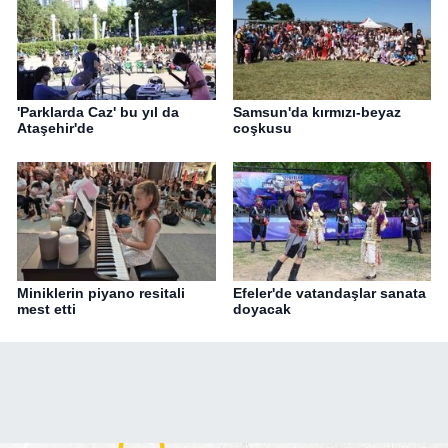
'Parklarda Caz' bu yıl da
Samsun'da kırmızı-beyaz
Ataşehir'de
coşkusu
Miniklerin piyano resitali
Efeler'de vatandaşlar sanata
mest etti
doyacak