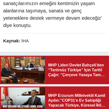
sanatçılarımızın emeğini kentimizin yaşam
alanlarına taşımaya, sanata ve genç
yeteneklere destek vermeye devam edeceğiz'
diye konuştu.
Kaynak:
İHA
MHP Lideri Devlet Bahçeli’den
“Terörsüz Türkiye” İçin Tarihî
Çağrı: “Çerçeve Yasaya Tam
Destek Verilmelidir”
MHP Erzurum Milletvekili Kamil
Aydın:“COP31’e Ev Sahipliği
Yapacak Türkiye, Küresel İklim