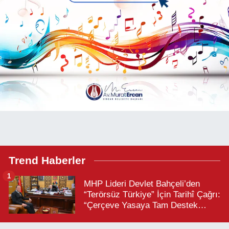
Trend Haberler
1
MHP Lideri Devlet Bahçeli’den
“Terörsüz Türkiye” İçin Tarihî Çağrı:
“Çerçeve Yasaya Tam Destek
Verilmelidir”