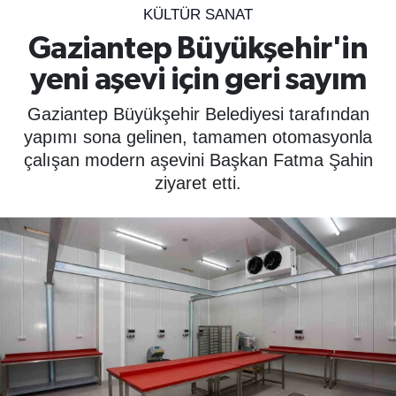
KÜLTÜR SANAT
SPOR
Gaziantep Büyükşehir'in
yeni aşevi için geri sayım
ÇEVRE
Gaziantep Büyükşehir Belediyesi tarafından
YAŞAM
yapımı sona gelinen, tamamen otomasyonla
çalışan modern aşevini Başkan Fatma Şahin
BİLİM - TEKNOLOJİ
ziyaret etti.
KADIN
KÜLTÜR SANAT
MAGAZİN