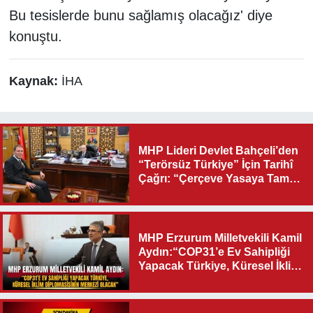
Bu tesislerde bunu sağlamış olacağız' diye
konuştu.
Kaynak:
İHA
MHP Lideri Devlet Bahçeli’den
“Terörsüz Türkiye” İçin Tarihî
Çağrı: “Çerçeve Yasaya Tam
Destek Verilmelidir”
MHP Erzurum Milletvekili Kamil
Aydın:“COP31’e Ev Sahipliği
Yapacak Türkiye, Küresel İklim
Diplomasisinin Merkezi
Olacak"