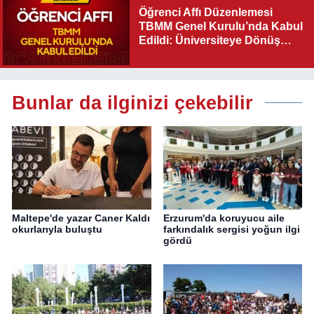
Öğrenci Affı Düzenlemesi
TBMM Genel Kurulu’nda Kabul
Edildi: Üniversiteye Dönüş
Yolu Açıldı
Bunlar da ilginizi çekebilir
Maltepe'de yazar Caner Kaldı
Erzurum'da koruyucu aile
okurlarıyla buluştu
farkındalık sergisi yoğun ilgi
gördü