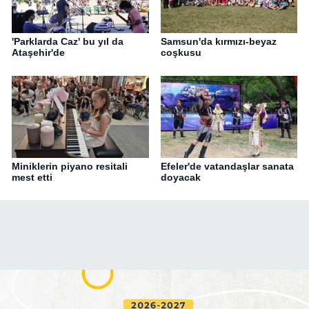
'Parklarda Caz' bu yıl da
Samsun'da kırmızı-beyaz
Ataşehir'de
coşkusu
Miniklerin piyano resitali
Efeler'de vatandaşlar sanata
mest etti
doyacak