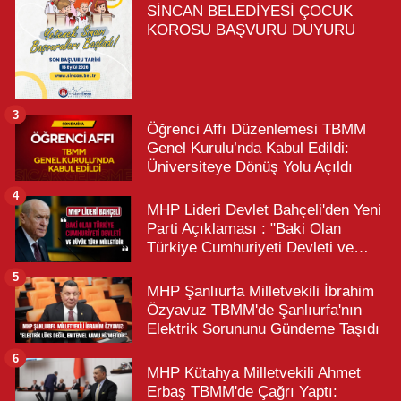
SİNCAN BELEDİYESİ ÇOCUK
KOROSU BAŞVURU DUYURU
3
Öğrenci Affı Düzenlemesi TBMM
Genel Kurulu’nda Kabul Edildi:
Üniversiteye Dönüş Yolu Açıldı
4
MHP Lideri Devlet Bahçeli'den Yeni
Parti Açıklaması : "Baki Olan
Türkiye Cumhuriyeti Devleti ve
Büyük Türk Milletidir"
5
MHP Şanlıurfa Milletvekili İbrahim
Özyavuz TBMM'de Şanlıurfa'nın
Elektrik Sorununu Gündeme Taşıdı
6
MHP Kütahya Milletvekili Ahmet
Erbaş TBMM'de Çağrı Yaptı: