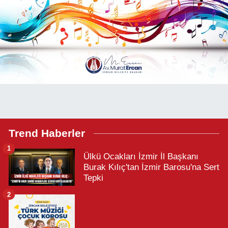
Trend Haberler
1
Ülkü Ocakları İzmir İl Başkanı
Burak Kılıç'tan İzmir Barosu'na Sert
Tepki
2