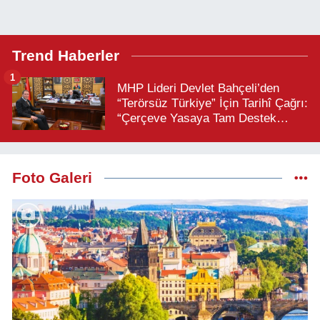
Trend Haberler
1
MHP Lideri Devlet Bahçeli’den
“Terörsüz Türkiye” İçin Tarihî Çağrı:
“Çerçeve Yasaya Tam Destek
Verilmelidir”
Foto Galeri