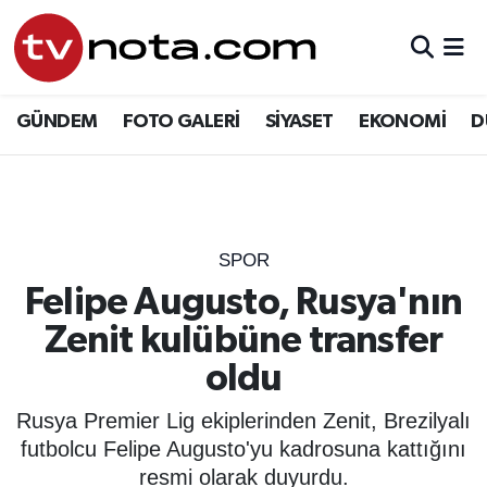
GÜNDEM
Hava Durumu
GÜNDEM
FOTO GALERİ
SİYASET
EKONOMİ
D
SİYASET
Trafik Durumu
EKONOMİ
Süper Lig Puan Durumu ve Fikstür
DÜNYA
Tüm Manşetler
SPOR
Felipe Augusto, Rusya'nın
YURT
Son Dakika Haberleri
Zenit kulübüne transfer
EĞİTİM
Haber Arşivi
oldu
ÖZEL HABER
Rusya Premier Lig ekiplerinden Zenit, Brezilyalı
futbolcu Felipe Augusto'yu kadrosuna kattığını
SAĞLIK
resmi olarak duyurdu.