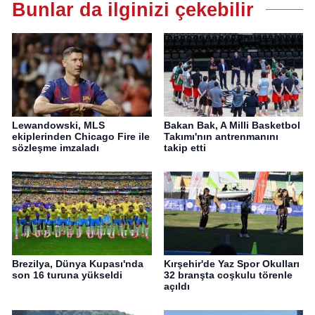
Bunlar da ilginizi çekebilir
Lewandowski, MLS
Bakan Bak, A Milli Basketbol
ekiplerinden Chicago Fire ile
Takımı'nın antrenmanını
sözleşme imzaladı
takip etti
Brezilya, Dünya Kupası'nda
Kırşehir'de Yaz Spor Okulları
son 16 turuna yükseldi
32 branşta coşkulu törenle
açıldı