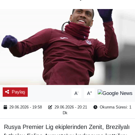
SPOR
ÇEVRE
YAŞAM
BİLİM - TEKNOLOJİ
KADIN
KÜLTÜR SANAT
Paylaş
-
+
A
A
MAGAZİN
29.06.2026 - 19:58
29.06.2026 - 20:21
Okunma Süresi: 1
Dk
Rusya Premier Lig ekiplerinden Zenit, Brezilyalı