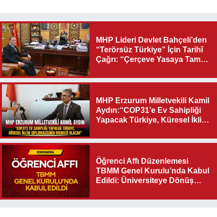
MHP Lideri Devlet Bahçeli’den
“Terörsüz Türkiye” İçin Tarihî
Çağrı: “Çerçeve Yasaya Tam
Destek Verilmelidir”
MHP Erzurum Milletvekili Kamil
Aydın:“COP31’e Ev Sahipliği
Yapacak Türkiye, Küresel İklim
Diplomasisinin Merkezi
Olacak"
Öğrenci Affı Düzenlemesi
TBMM Genel Kurulu’nda Kabul
Edildi: Üniversiteye Dönüş
Yolu Açıldı