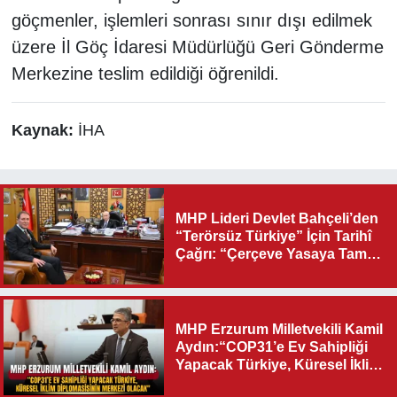
göçmenler, işlemleri sonrası sınır dışı edilmek
üzere İl Göç İdaresi Müdürlüğü Geri Gönderme
Merkezine teslim edildiği öğrenildi.
Kaynak:
İHA
MHP Lideri Devlet Bahçeli’den
“Terörsüz Türkiye” İçin Tarihî
Çağrı: “Çerçeve Yasaya Tam
Destek Verilmelidir”
MHP Erzurum Milletvekili Kamil
Aydın:“COP31’e Ev Sahipliği
Yapacak Türkiye, Küresel İklim
Diplomasisinin Merkezi