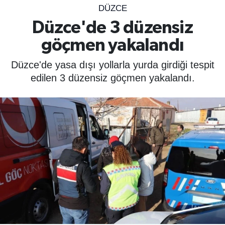
DÜZCE
SPOR
Düzce'de 3 düzensiz
göçmen yakalandı
ÇEVRE
Düzce'de yasa dışı yollarla yurda girdiği tespit
YAŞAM
edilen 3 düzensiz göçmen yakalandı.
BİLİM - TEKNOLOJİ
KADIN
KÜLTÜR SANAT
MAGAZİN