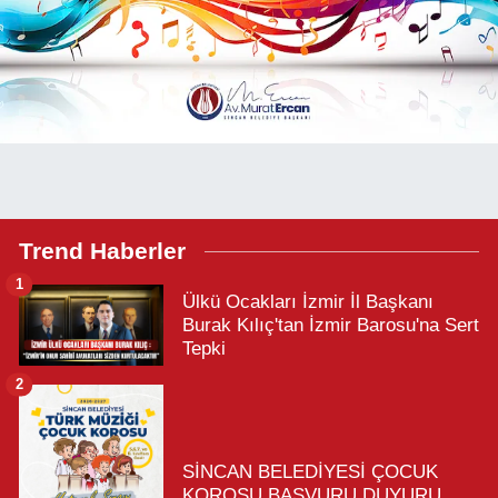
Trend Haberler
1
Ülkü Ocakları İzmir İl Başkanı
Burak Kılıç'tan İzmir Barosu'na Sert
Tepki
2
SİNCAN BELEDİYESİ ÇOCUK
KOROSU BAŞVURU DUYURU