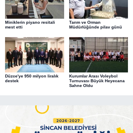
Miniklerin piyano resitali
Tarım ve Orman
mest etti
Müdürlüğünde pilav günü
Düzce'ye 950 milyon liralık
Kurumlar Arası Voleybol
destek
Turnuvası Büyük Heyecana
Sahne Oldu