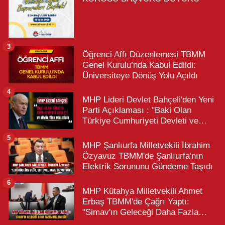
3
Öğrenci Affı Düzenlemesi TBMM
Genel Kurulu’nda Kabul Edildi:
Üniversiteye Dönüş Yolu Açıldı
4
MHP Lideri Devlet Bahçeli'den Yeni
Parti Açıklaması : "Baki Olan
Türkiye Cumhuriyeti Devleti ve
Büyük Türk Milletidir"
5
MHP Şanlıurfa Milletvekili İbrahim
Özyavuz TBMM'de Şanlıurfa'nın
Elektrik Sorununu Gündeme Taşıdı
6
MHP Kütahya Milletvekili Ahmet
Erbaş TBMM'de Çağrı Yaptı:
"Simav'ın Geleceği Daha Fazla
Beklemesin"