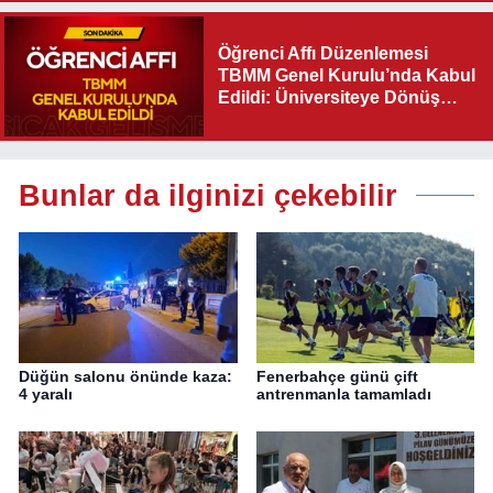
Olacak"
Öğrenci Affı Düzenlemesi
TBMM Genel Kurulu’nda Kabul
Edildi: Üniversiteye Dönüş
Yolu Açıldı
Bunlar da ilginizi çekebilir
Düğün salonu önünde kaza:
Fenerbahçe günü çift
4 yaralı
antrenmanla tamamladı