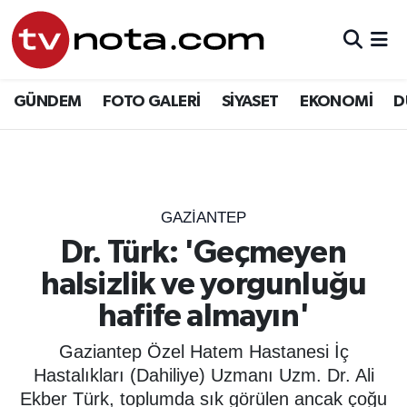
GÜNDEM
Hava Durumu
GÜNDEM
FOTO GALERİ
SİYASET
EKONOMİ
D
SİYASET
Trafik Durumu
EKONOMİ
Süper Lig Puan Durumu ve Fikstür
DÜNYA
Tüm Manşetler
GAZIANTEP
Dr. Türk: 'Geçmeyen
YURT
Son Dakika Haberleri
halsizlik ve yorgunluğu
EĞİTİM
Haber Arşivi
hafife almayın'
ÖZEL HABER
Gaziantep Özel Hatem Hastanesi İç
Hastalıkları (Dahiliye) Uzmanı Uzm. Dr. Ali
SAĞLIK
Ekber Türk, toplumda sık görülen ancak çoğu