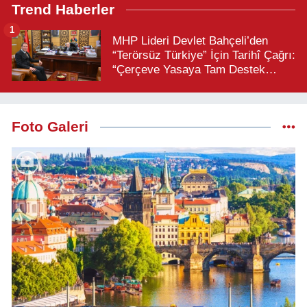
Trend Haberler
1
MHP Lideri Devlet Bahçeli’den
“Terörsüz Türkiye” İçin Tarihî Çağrı:
“Çerçeve Yasaya Tam Destek
Verilmelidir”
Foto Galeri