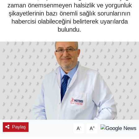
zaman önemsenmeyen halsizlik ve yorgunluk
SPOR
şikayetlerinin bazı önemli sağlık sorunlarının
habercisi olabileceğini belirterek uyarılarda
ÇEVRE
bulundu.
YAŞAM
BİLİM - TEKNOLOJİ
KADIN
KÜLTÜR SANAT
MAGAZİN
Paylaş
-
+
A
A