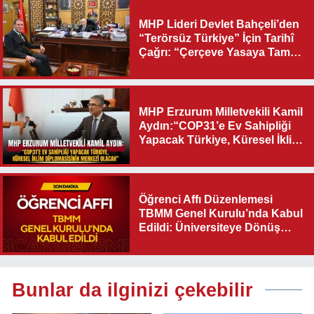
MHP Lideri Devlet Bahçeli’den
“Terörsüz Türkiye” İçin Tarihî
Çağrı: “Çerçeve Yasaya Tam
Destek Verilmelidir”
MHP Erzurum Milletvekili Kamil
Aydın:“COP31’e Ev Sahipliği
Yapacak Türkiye, Küresel İklim
Diplomasisinin Merkezi
Olacak"
Öğrenci Affı Düzenlemesi
TBMM Genel Kurulu’nda Kabul
Edildi: Üniversiteye Dönüş
Yolu Açıldı
Bunlar da ilginizi çekebilir