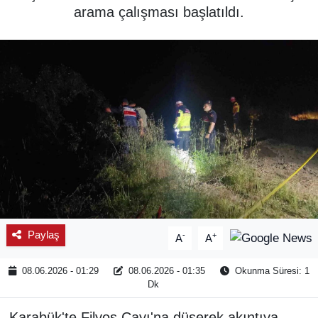
arama çalışması başlatıldı.
SPOR
ÇEVRE
YAŞAM
BİLİM - TEKNOLOJİ
KADIN
KÜLTÜR SANAT
Paylaş
-
+
A
A
MAGAZİN
08.06.2026 - 01:29
08.06.2026 - 01:35
Okunma Süresi: 1
Dk
Karabük'te Filyos Çayı'na düşerek akıntıya