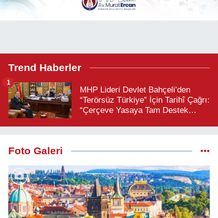
Trend Haberler
1
MHP Lideri Devlet Bahçeli’den
“Terörsüz Türkiye” İçin Tarihî Çağrı:
“Çerçeve Yasaya Tam Destek
Verilmelidir”
Foto Galeri