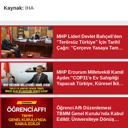
Kaynak:
İHA
MHP Lideri Devlet Bahçeli’den
“Terörsüz Türkiye” İçin Tarihî
Çağrı: “Çerçeve Yasaya Tam
Destek Verilmelidir”
MHP Erzurum Milletvekili Kamil
Aydın:“COP31’e Ev Sahipliği
Yapacak Türkiye, Küresel İklim
Diplomasisinin Merkezi
Olacak"
Öğrenci Affı Düzenlemesi
TBMM Genel Kurulu’nda Kabul
Edildi: Üniversiteye Dönüş
Yolu Açıldı