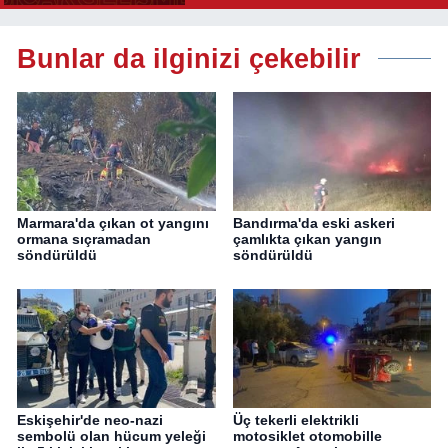
Bunlar da ilginizi çekebilir
Marmara'da çıkan ot yangını
Bandırma'da eski askeri
ormana sıçramadan
çamlıkta çıkan yangın
söndürüldü
söndürüldü
Eskişehir'de neo-nazi
Üç tekerli elektrikli
sembolü olan hücum yeleği
motosiklet otomobille