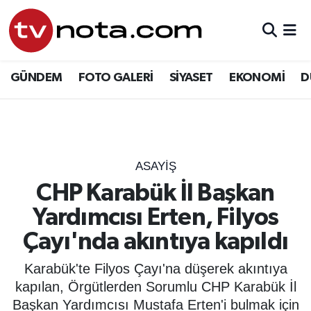
GÜNDEM
Hava Durumu
GÜNDEM
FOTO GALERİ
SİYASET
EKONOMİ
D
SİYASET
Trafik Durumu
EKONOMİ
Süper Lig Puan Durumu ve Fikstür
DÜNYA
Tüm Manşetler
ASAYIŞ
CHP Karabük İl Başkan
YURT
Son Dakika Haberleri
Yardımcısı Erten, Filyos
EĞİTİM
Haber Arşivi
Çayı'nda akıntıya kapıldı
ÖZEL HABER
Karabük'te Filyos Çayı'na düşerek akıntıya
kapılan, Örgütlerden Sorumlu CHP Karabük İl
SAĞLIK
Başkan Yardımcısı Mustafa Erten'i bulmak için