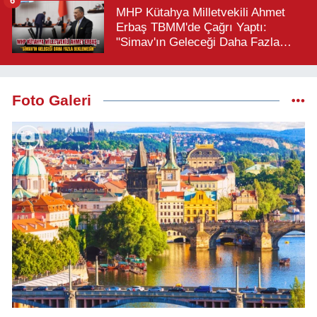
6
MHP Kütahya Milletvekili Ahmet
Erbaş TBMM'de Çağrı Yaptı:
"Simav'ın Geleceği Daha Fazla
Beklemesin"
Foto Galeri