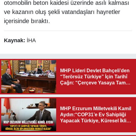
otomobilin beton kaidesi üzerinde asılı kalması
ve kazanın oluş şekli vatandaşları hayretler
içerisinde bıraktı.
Kaynak:
İHA
MHP Lideri Devlet Bahçeli’den
“Terörsüz Türkiye” İçin Tarihî
Çağrı: “Çerçeve Yasaya Tam
Destek Verilmelidir”
MHP Erzurum Milletvekili Kamil
Aydın:“COP31’e Ev Sahipliği
Yapacak Türkiye, Küresel İklim
Diplomasisinin Merkezi
Olacak"