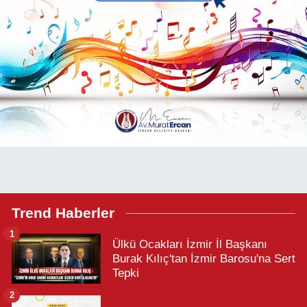
Trend Haberler
1
Ülkü Ocakları İzmir İl Başkanı
Burak Kılıç'tan İzmir Barosu'na Sert
Tepki
2