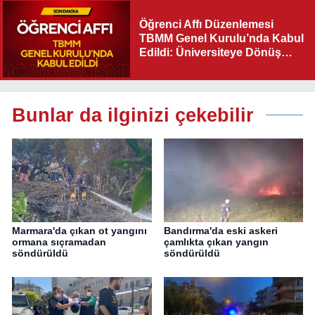
Öğrenci Affı Düzenlemesi
TBMM Genel Kurulu’nda Kabul
Edildi: Üniversiteye Dönüş
Yolu Açıldı
Bunlar da ilginizi çekebilir
Marmara'da çıkan ot yangını
Bandırma'da eski askeri
ormana sıçramadan
çamlıkta çıkan yangın
söndürüldü
söndürüldü