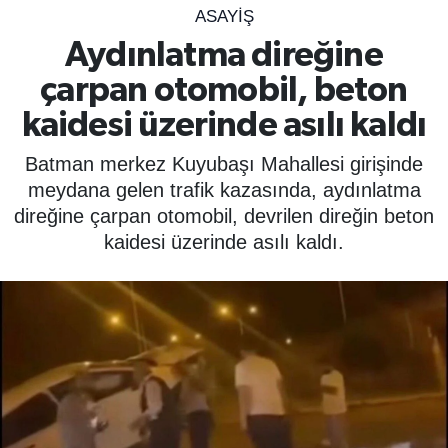
ASAYIŞ
SPOR
Aydınlatma direğine
çarpan otomobil, beton
ÇEVRE
kaidesi üzerinde asılı kaldı
YAŞAM
Batman merkez Kuyubaşı Mahallesi girişinde
BİLİM - TEKNOLOJİ
meydana gelen trafik kazasında, aydınlatma
direğine çarpan otomobil, devrilen direğin beton
KADIN
kaidesi üzerinde asılı kaldı.
KÜLTÜR SANAT
MAGAZİN