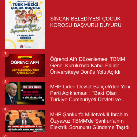
SİNCAN BELEDİYESİ ÇOCUK
KOROSU BAŞVURU DUYURU
3
Öğrenci Affı Düzenlemesi TBMM
Genel Kurulu’nda Kabul Edildi:
Üniversiteye Dönüş Yolu Açıldı
4
MHP Lideri Devlet Bahçeli'den Yeni
Parti Açıklaması : "Baki Olan
Türkiye Cumhuriyeti Devleti ve
Büyük Türk Milletidir"
5
MHP Şanlıurfa Milletvekili İbrahim
Özyavuz TBMM'de Şanlıurfa'nın
Elektrik Sorununu Gündeme Taşıdı