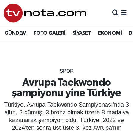
GÜNDEM
Hava Durumu
GÜNDEM
FOTO GALERİ
SİYASET
EKONOMİ
D
SİYASET
Trafik Durumu
EKONOMİ
Süper Lig Puan Durumu ve Fikstür
DÜNYA
Tüm Manşetler
SPOR
Avrupa Taekwondo
YURT
Son Dakika Haberleri
şampiyonu yine Türkiye
EĞİTİM
Haber Arşivi
Türkiye, Avrupa Taekwondo Şampiyonası'nda 3
altın, 2 gümüş, 3 bronz olmak üzere 8 madalya
ÖZEL HABER
kazanarak şampiyon oldu. Türkiye, 2022 ve
2024'ten sonra üst üste 3. kez Avrupa'nın
SAĞLIK