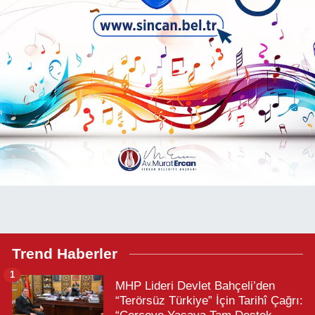
Trend Haberler
1
MHP Lideri Devlet Bahçeli’den
“Terörsüz Türkiye” İçin Tarihî Çağrı: