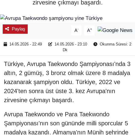
zirvesine çıkmayı başardı.
SPOR
ÇEVRE
Paylaş
-
+
A
A
YAŞAM
14.05.2026 - 22:49
14.05.2026 - 23:10
Okunma Süresi: 2
Dk
BİLİM - TEKNOLOJİ
Türkiye, Avrupa Taekwondo Şampiyonası'nda 3
KADIN
altın, 2 gümüş, 3 bronz olmak üzere 8 madalya
kazanarak şampiyon oldu. Türkiye, 2022 ve
KÜLTÜR SANAT
2024'ten sonra üst üste 3. kez Avrupa'nın
zirvesine çıkmayı başardı.
MAGAZİN
Avrupa Taekwondo ve Para Taekwondo
Şampiyonası'nın son gününde milli sporcular 5
madalya kazandı. Almanya'nın Münih şehrinde