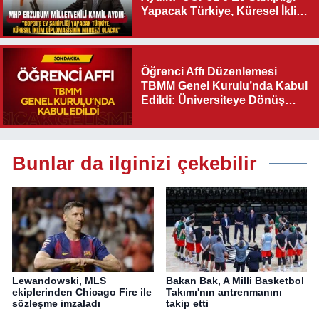
Yapacak Türkiye, Küresel İklim
Diplomasisinin Merkezi
Olacak"
Öğrenci Affı Düzenlemesi
TBMM Genel Kurulu’nda Kabul
Edildi: Üniversiteye Dönüş
Yolu Açıldı
Bunlar da ilginizi çekebilir
Lewandowski, MLS
Bakan Bak, A Milli Basketbol
ekiplerinden Chicago Fire ile
Takımı'nın antrenmanını
sözleşme imzaladı
takip etti