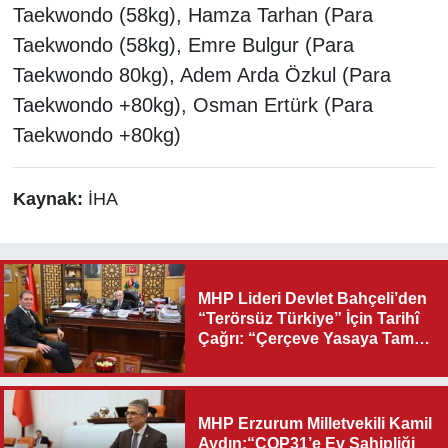
Taekwondo (58kg), Hamza Tarhan (Para
Taekwondo (58kg), Emre Bulgur (Para
Taekwondo 80kg), Adem Arda Özkul (Para
Taekwondo +80kg), Osman Ertürk (Para
Taekwondo +80kg)
Kaynak:
İHA
MHP Lideri Devlet Bahçeli’den
“Terörsüz Türkiye” İçin Tarihî
Çağrı: “Çerçeve Yasaya Tam
Destek Verilmelidir”
MHP Erzurum Milletvekili Kamil
Aydın:“COP31’e Ev Sahipliği