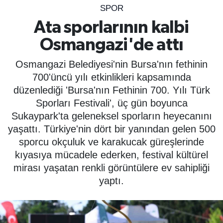
SPOR
SPOR
Ata sporlarının kalbi
Osmangazi'de attı
ÇEVRE
Osmangazi Belediyesi'nin Bursa'nın fethinin
YAŞAM
700'üncü yılı etkinlikleri kapsamında
düzenlediği 'Bursa'nın Fethinin 700. Yılı Türk
BİLİM - TEKNOLOJİ
Sporları Festivali', üç gün boyunca
Sukaypark'ta geleneksel sporların heyecanını
KADIN
yaşattı. Türkiye'nin dört bir yanından gelen 500
sporcu okçuluk ve karakucak güreşlerinde
KÜLTÜR SANAT
kıyasıya mücadele ederken, festival kültürel
mirası yaşatan renkli görüntülere ev sahipliği
MAGAZİN
yaptı.