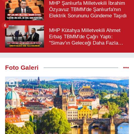
MHP Şanlıurfa Milletvekili İbrahim
Özyavuz TBMM'de Şanlıurfa'nın
Elektrik Sorununu Gündeme Taşıdı
6
MHP Kütahya Milletvekili Ahmet
Erbaş TBMM'de Çağrı Yaptı:
"Simav'ın Geleceği Daha Fazla
Beklemesin"
Foto Galeri