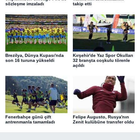
sözleşme imzaladı
takip etti
Brezilya, Dünya Kupası'nda
Kırşehir'de Yaz Spor Okulları
son 16 turuna yükseldi
32 branşta coşkulu törenle
açıldı
Fenerbahçe günü çift
Felipe Augusto, Rusya'nın
antrenmanla tamamladı
Zenit kulübüne transfer oldu