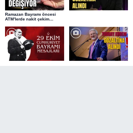
Ramazan Bayramı öncesi
ATM'lerde nakit çekim
değişikliği