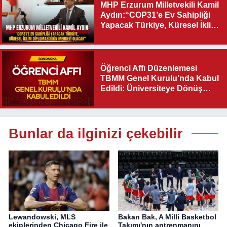
MHP Erzurum Milletvekili Kamil
Aydın:“COP31’e Ev Sahipliği
Yapacak Türkiye, Küresel İklim
Diplomasisinin Merkezi
Olacak"
Öğrenci Affı Düzenlemesi
TBMM Genel Kurulu’nda Kabul
Edildi: Üniversiteye Dönüş
Yolu Açıldı
Bunlar da ilginizi çekebilir
Lewandowski, MLS
Bakan Bak, A Milli Basketbol
ekiplerinden Chicago Fire ile
Takımı'nın antrenmanını