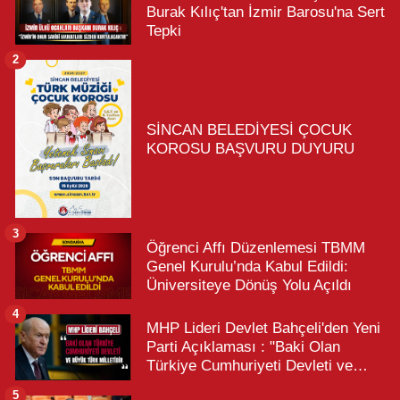
Burak Kılıç'tan İzmir Barosu'na Sert
Tepki
2
SİNCAN BELEDİYESİ ÇOCUK
KOROSU BAŞVURU DUYURU
3
Öğrenci Affı Düzenlemesi TBMM
Genel Kurulu’nda Kabul Edildi:
Üniversiteye Dönüş Yolu Açıldı
4
MHP Lideri Devlet Bahçeli'den Yeni
Parti Açıklaması : "Baki Olan
Türkiye Cumhuriyeti Devleti ve
Büyük Türk Milletidir"
5