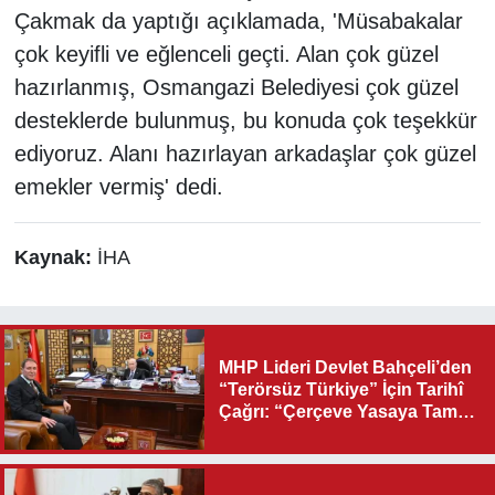
Çakmak da yaptığı açıklamada, 'Müsabakalar
çok keyifli ve eğlenceli geçti. Alan çok güzel
hazırlanmış, Osmangazi Belediyesi çok güzel
desteklerde bulunmuş, bu konuda çok teşekkür
ediyoruz. Alanı hazırlayan arkadaşlar çok güzel
emekler vermiş' dedi.
Kaynak:
İHA
MHP Lideri Devlet Bahçeli’den
“Terörsüz Türkiye” İçin Tarihî
Çağrı: “Çerçeve Yasaya Tam
Destek Verilmelidir”