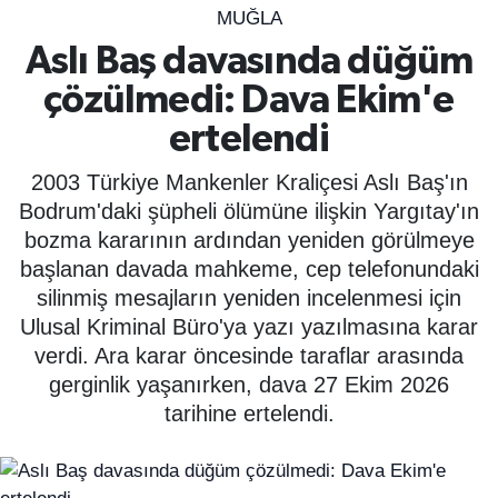
MUĞLA
SPOR
Aslı Baş davasında düğüm
çözülmedi: Dava Ekim'e
ÇEVRE
ertelendi
YAŞAM
2003 Türkiye Mankenler Kraliçesi Aslı Baş'ın
BİLİM - TEKNOLOJİ
Bodrum'daki şüpheli ölümüne ilişkin Yargıtay'ın
bozma kararının ardından yeniden görülmeye
KADIN
başlanan davada mahkeme, cep telefonundaki
silinmiş mesajların yeniden incelenmesi için
KÜLTÜR SANAT
Ulusal Kriminal Büro'ya yazı yazılmasına karar
verdi. Ara karar öncesinde taraflar arasında
MAGAZİN
gerginlik yaşanırken, dava 27 Ekim 2026
tarihine ertelendi.