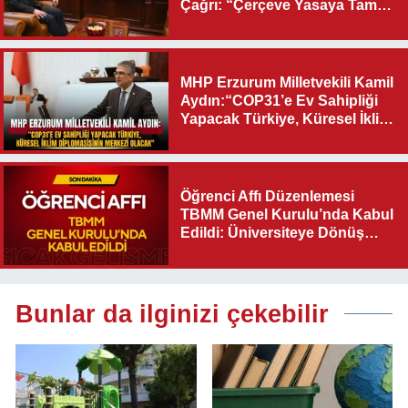
Çağrı: “Çerçeve Yasaya Tam
Destek Verilmelidir”
MHP Erzurum Milletvekili Kamil
Aydın:“COP31’e Ev Sahipliği
Yapacak Türkiye, Küresel İklim
Diplomasisinin Merkezi
Olacak"
Öğrenci Affı Düzenlemesi
TBMM Genel Kurulu’nda Kabul
Edildi: Üniversiteye Dönüş
Yolu Açıldı
Bunlar da ilginizi çekebilir