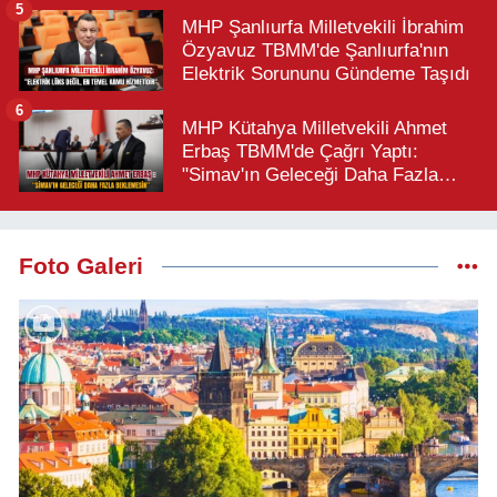
5
MHP Şanlıurfa Milletvekili İbrahim
Özyavuz TBMM'de Şanlıurfa'nın
Elektrik Sorununu Gündeme Taşıdı
6
MHP Kütahya Milletvekili Ahmet
Erbaş TBMM'de Çağrı Yaptı:
"Simav'ın Geleceği Daha Fazla
Beklemesin"
Foto Galeri