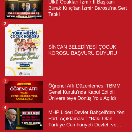
Ülkü Ocakları İzmir İl Başkanı
Burak Kılıç'tan İzmir Barosu'na Sert
Tepki
2
SİNCAN BELEDİYESİ ÇOCUK
KOROSU BAŞVURU DUYURU
3
Öğrenci Affı Düzenlemesi TBMM
Genel Kurulu’nda Kabul Edildi:
Üniversiteye Dönüş Yolu Açıldı
4
MHP Lideri Devlet Bahçeli'den Yeni
Parti Açıklaması : "Baki Olan
Türkiye Cumhuriyeti Devleti ve
Büyük Türk Milletidir"