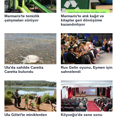
Marmaris'te temizlik
Marmaris'te atık kağıt ve
çalışmaları sürüyor
kitaplar geri dönüşüme
kazandırılıyor
Ula'da sahilde Caretta
Rus Gelin oyunu, Eymen için
Caretta bulundu
sahnelendi
Ula Gölet'te miniklerden
Köyceğiz'de sene sonu