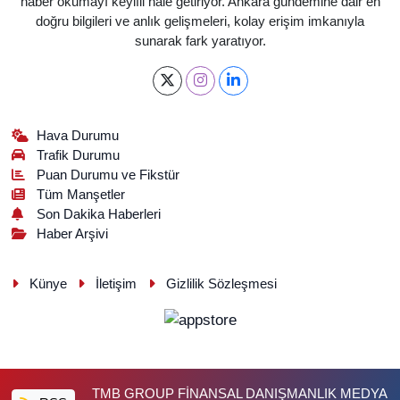
haber okumayı keyifli hale getiriyor. Ankara gündemine dair en
doğru bilgileri ve anlık gelişmeleri, kolay erişim imkanıyla
sunarak fark yaratıyor.
Hava Durumu
Trafik Durumu
Puan Durumu ve Fikstür
Tüm Manşetler
Son Dakika Haberleri
Haber Arşivi
Künye
İletişim
Gizlilik Sözleşmesi
TMB GROUP FİNANSAL DANIŞMANLIK MEDYA