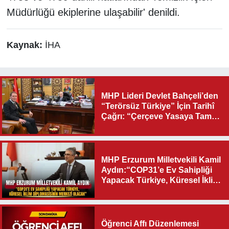
Müdürlüğü ekiplerine ulaşabilir' denildi.
Kaynak:
İHA
MHP Lideri Devlet Bahçeli’den
“Terörsüz Türkiye” İçin Tarihî
Çağrı: “Çerçeve Yasaya Tam
Destek Verilmelidir”
MHP Erzurum Milletvekili Kamil
Aydın:“COP31’e Ev Sahipliği
Yapacak Türkiye, Küresel İklim
Diplomasisinin Merkezi
Olacak"
Öğrenci Affı Düzenlemesi