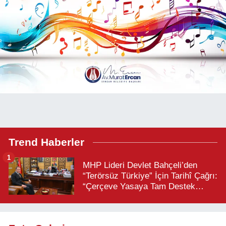
Trend Haberler
1
MHP Lideri Devlet Bahçeli’den
“Terörsüz Türkiye” İçin Tarihî Çağrı:
“Çerçeve Yasaya Tam Destek
Verilmelidir”