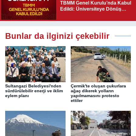
TBMM Genel Kurulu’nda Kabul
Edildi: Üniversiteye Dönüş
Yolu Açıldı
Bunlar da ilginizi çekebilir
Sultangazi Belediyesi'nden
Çermik'te oluşan çukurlara
sürdürülebilir enerji ve iklim
ağaç dikerek yolların
eylem planı
yapılmamasını protesto
ettiler