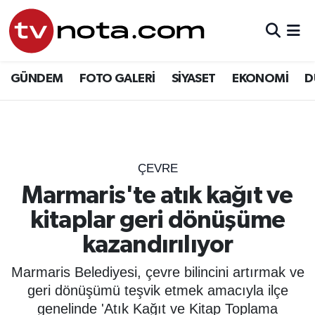
GÜNDEM
Hava Durumu
GÜNDEM
FOTO GALERİ
SİYASET
EKONOMİ
D
SİYASET
Trafik Durumu
EKONOMİ
Süper Lig Puan Durumu ve Fikstür
DÜNYA
Tüm Manşetler
ÇEVRE
Marmaris'te atık kağıt ve
YURT
Son Dakika Haberleri
kitaplar geri dönüşüme
EĞİTİM
Haber Arşivi
kazandırılıyor
ÖZEL HABER
Marmaris Belediyesi, çevre bilincini artırmak ve
geri dönüşümü teşvik etmek amacıyla ilçe
SAĞLIK
genelinde 'Atık Kağıt ve Kitap Toplama