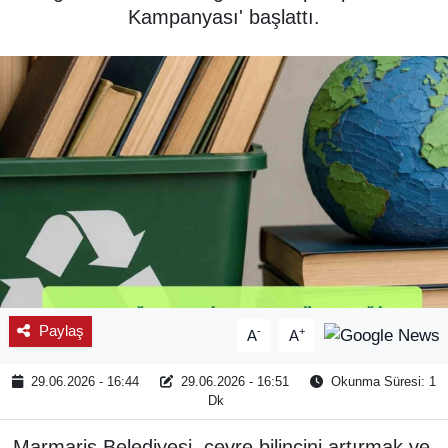
Kampanyası' başlattı.
SPOR
ÇEVRE
YAŞAM
BİLİM - TEKNOLOJİ
KADIN
KÜLTÜR SANAT
Paylaş
-
+
A
A
MAGAZİN
29.06.2026 - 16:44
29.06.2026 - 16:51
Okunma Süresi: 1
Dk
Marmaris Belediyesi, çevre bilincini artırmak ve