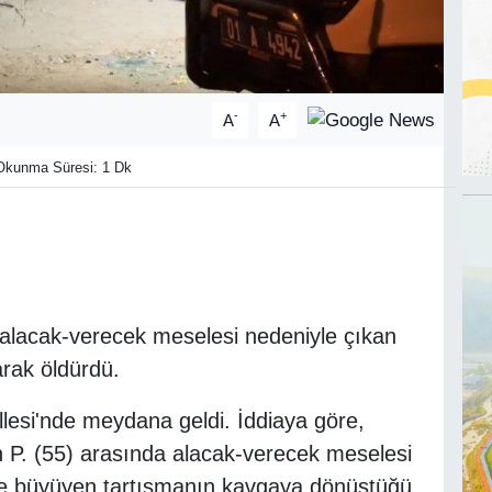
-
+
A
A
kunma Süresi: 1 Dk
 alacak-verecek meselesi nedeniyle çıkan
arak öldürdü.
llesi'nde meydana geldi. İddiaya göre,
 P. (55) arasında alacak-verecek meselesi
ede büyüyen tartışmanın kavgaya dönüştüğü