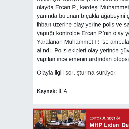
olayda Ercan P., kardeşi Muhammet P
yanında bulunan bıçakla ağabeyini çe
ihbarı üzerine olay yerine polis ve sağ
yaptığı kontrolde Ercan P.'nin olay ye
Yaralanan Muhammet P. ise ambulans
alındı. Polis ekipleri olay yerinde g
yapılan incelemenin ardından otopsi 
Olayla ilgili soruşturma sürüyor.
Kaynak:
İHA
EDITÖRÜN SEÇTIĞI
MHP Lideri Dev