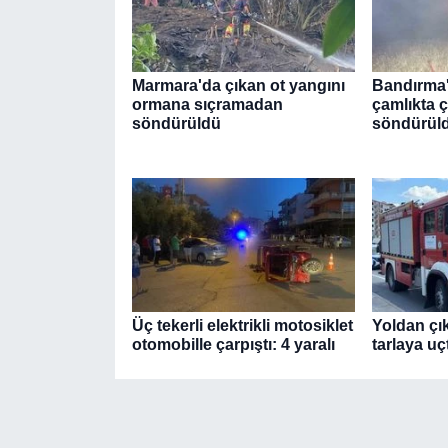
Marmara'da çıkan ot yangını
Bandırma'
ormana sıçramadan
çamlıkta 
söndürüldü
söndürül
Üç tekerli elektrikli motosiklet
Yoldan çı
otomobille çarpıştı: 4 yaralı
tarlaya uçt