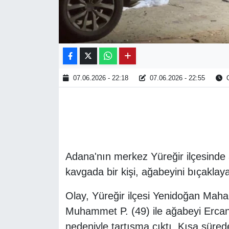
07.06.2026 - 22:18
07.06.2026 - 22:55
O
Adana'nın merkez Yüreğir ilçesinde
kavgada bir kişi, ağabeyini bıçaklay
Olay, Yüreğir ilçesi Yenidoğan Maha
Muhammet P. (49) ile ağabeyi Ercan
nedeniyle tartışma çıktı. Kısa sür