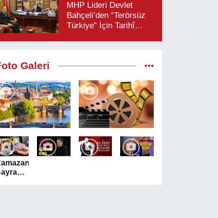
MHP Lideri Devlet
Bahçeli’den “Terörsüz
Türkiye” İçin Tarihî
Çağrı: “Çerçeve
Yasaya Tam Destek
Verilmelidir”
Foto Galeri
Ramazan
ayramı
ncesi
TM'lerde
akit
ekim