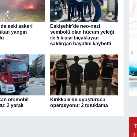
da eski askeri
Eskişehir'de neo-nazi
çıkan yangın
sembolü olan hücum yeleği
dü
ile 5 kişiyi bıçaklayan
saldırgan hayatını kaybetti
kan otomobil
Kırıkkale'de uyuşturucu
u: 2 yaralı
operasyonu: 2 tutuklama
1