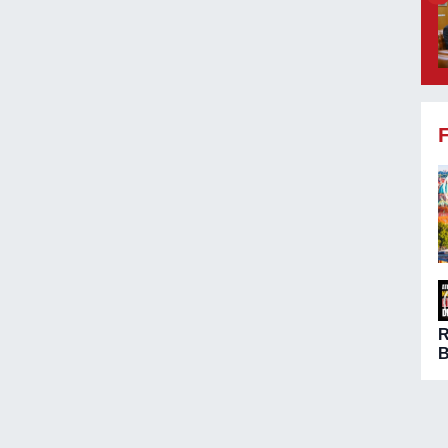
B
ö
A
n
ç