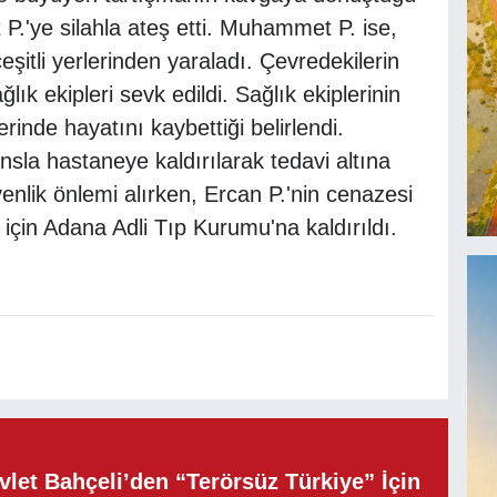
.'ye silahla ateş etti. Muhammet P. ise,
şitli yerlerinden yaraladı. Çevredekilerin
lık ekipleri sevk edildi. Sağlık ekiplerinin
rinde hayatını kaybettiği belirlendi.
la hastaneye kaldırılarak tedavi altına
üvenlik önlemi alırken, Ercan P.'nin cenazesi
için Adana Adli Tıp Kurumu'na kaldırıldı.
let Bahçeli’den “Terörsüz Türkiye” İçin