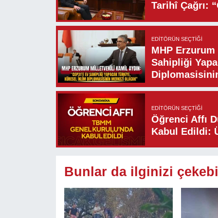
Tarihî Çağrı: 
EDITÖRÜN SEÇTIĞI
MHP Erzurum M
Sahipliği Yapa
Diplomasisini
EDITÖRÜN SEÇTIĞI
Öğrenci Affı 
Kabul Edildi: 
Bunlar da ilginizi çekebi