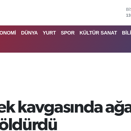
B
64
D
47
ONOMİ
DÜNYA
YURT
SPOR
KÜLTÜR SANAT
BİL
E
55
S
64
G
66
B
13
ek kavgasında ağ
 öldürdü