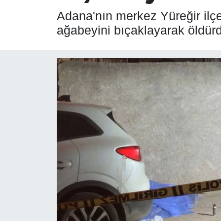
Adana'nın merkez Yüreğir ilç
SPOR
ağabeyini bıçaklayarak öldür
ÇEVRE
YAŞAM
BİLİM - TEKNOLOJİ
KADIN
KÜLTÜR SANAT
MAGAZİN