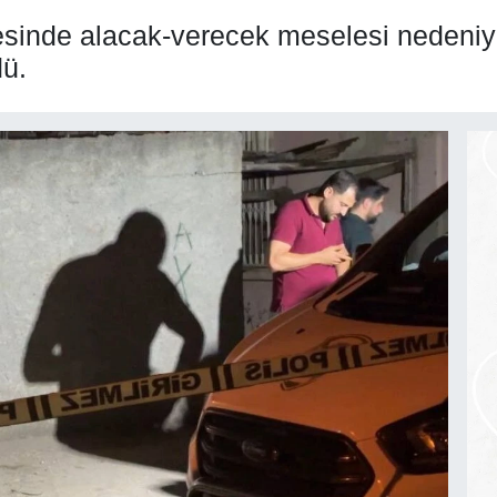
esinde alacak-verecek meselesi nedeniyl
dü.