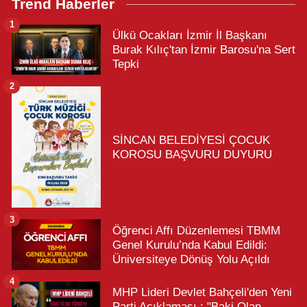
Trend Haberler
1
Ülkü Ocakları İzmir İl Başkanı
Burak Kılıç'tan İzmir Barosu'na Sert
Tepki
2
SİNCAN BELEDİYESİ ÇOCUK
KOROSU BAŞVURU DUYURU
3
Öğrenci Affı Düzenlemesi TBMM
Genel Kurulu’nda Kabul Edildi:
Üniversiteye Dönüş Yolu Açıldı
4
MHP Lideri Devlet Bahçeli'den Yeni
Parti Açıklaması : "Baki Olan