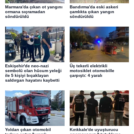
Marmara'da çıkan ot yangını
Bandırma'da eski askeri
ormana sıçramadan
çamlıkta çıkan yangın
söndürüldü
söndürüldü
Eskişehir'de neo-nazi
Üç tekerli elektrikli
sembolü olan hücum yeleği
motosiklet otomobille
ile 5 kişiyi bıçaklayan
çarpıştı: 4 yaralı
saldırgan hayatını kaybetti
Yoldan çıkan otomobil
Kırıkkale'de uyuşturucu