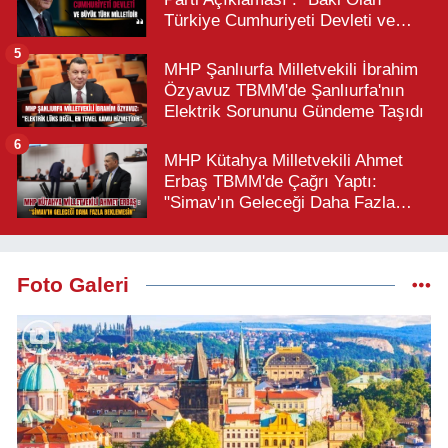
Türkiye Cumhuriyeti Devleti ve
Büyük Türk Milletidir"
5
MHP Şanlıurfa Milletvekili İbrahim
Özyavuz TBMM'de Şanlıurfa'nın
Elektrik Sorununu Gündeme Taşıdı
6
MHP Kütahya Milletvekili Ahmet
Erbaş TBMM'de Çağrı Yaptı:
"Simav'ın Geleceği Daha Fazla
Beklemesin"
Foto Galeri