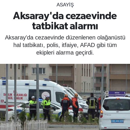
ASAYIŞ
SPOR
Aksaray'da cezaevinde
tatbikat alarmı
ÇEVRE
Aksaray'da cezaevinde düzenlenen olağanüstü
YAŞAM
hal tatbikatı, polis, itfaiye, AFAD gibi tüm
ekipleri alarma geçirdi.
BİLİM - TEKNOLOJİ
KADIN
KÜLTÜR SANAT
MAGAZİN