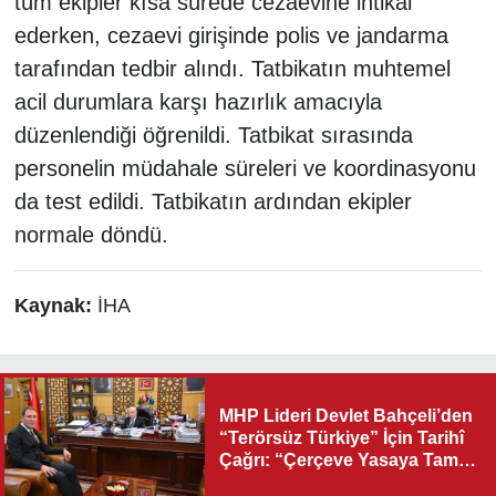
tüm ekipler kısa sürede cezaevine intikal
ederken, cezaevi girişinde polis ve jandarma
tarafından tedbir alındı. Tatbikatın muhtemel
acil durumlara karşı hazırlık amacıyla
düzenlendiği öğrenildi. Tatbikat sırasında
personelin müdahale süreleri ve koordinasyonu
da test edildi. Tatbikatın ardından ekipler
normale döndü.
Kaynak:
İHA
MHP Lideri Devlet Bahçeli’den
“Terörsüz Türkiye” İçin Tarihî
Çağrı: “Çerçeve Yasaya Tam
Destek Verilmelidir”