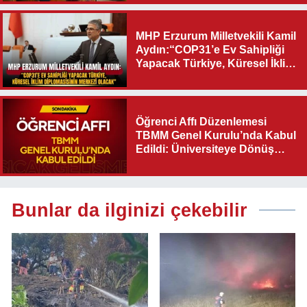
MHP Erzurum Milletvekili Kamil
Aydın:“COP31’e Ev Sahipliği
Yapacak Türkiye, Küresel İklim
Diplomasisinin Merkezi
Olacak"
Öğrenci Affı Düzenlemesi
TBMM Genel Kurulu’nda Kabul
Edildi: Üniversiteye Dönüş
Yolu Açıldı
Bunlar da ilginizi çekebilir