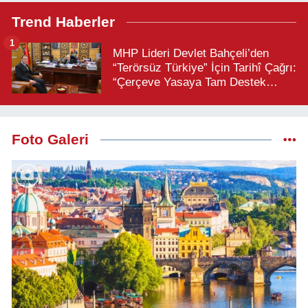
Trend Haberler
1
MHP Lideri Devlet Bahçeli’den
“Terörsüz Türkiye” İçin Tarihî Çağrı:
“Çerçeve Yasaya Tam Destek
Verilmelidir”
Foto Galeri