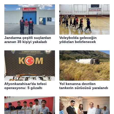
Jandarma çeşitli suçlardan
Voleybolda geleceğin
aranan 35 kişiyi yakaladı
yıldızları belirlenecek
Afyonkarahisar'da tefeci
Yol kenarına devrilen
operasyonu: 5 gözaltı
tankerin sürücüsü yaralandı