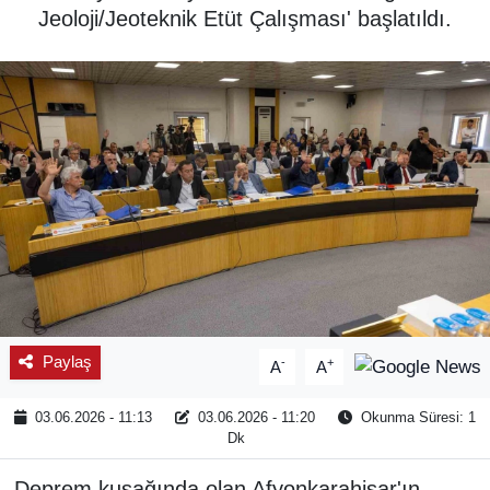
Jeoloji/Jeoteknik Etüt Çalışması' başlatıldı.
SPOR
ÇEVRE
YAŞAM
BİLİM - TEKNOLOJİ
KADIN
KÜLTÜR SANAT
Paylaş
-
+
A
A
MAGAZİN
03.06.2026 - 11:13
03.06.2026 - 11:20
Okunma Süresi: 1
Dk
Deprem kuşağında olan Afyonkarahisar'ın