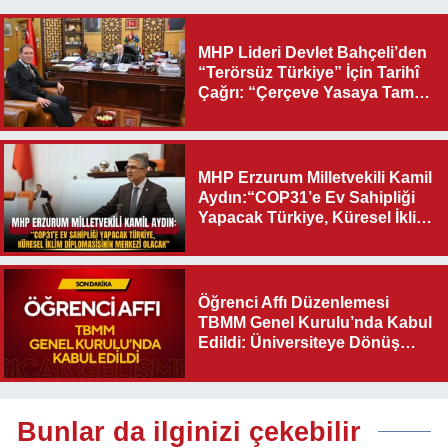
MHP Lideri Devlet Bahçeli’den
“Terörsüz Türkiye” İçin Tarihî
Çağrı: “Çerçeve Yasaya Tam
Destek Verilmelidir”
MHP Erzurum Milletvekili Kamil
Aydın:“COP31’e Ev Sahipliği
Yapacak Türkiye, Küresel İklim
Diplomasisinin Merkezi
Olacak"
Öğrenci Affı Düzenlemesi
TBMM Genel Kurulu’nda Kabul
Edildi: Üniversiteye Dönüş
Yolu Açıldı
Bunlar da ilginizi çekebilir