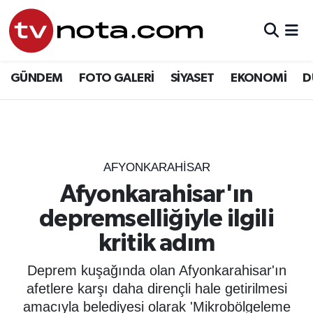
GÜNDEM
Hava Durumu
GÜNDEM
FOTO GALERİ
SİYASET
EKONOMİ
D
SİYASET
Trafik Durumu
EKONOMİ
Süper Lig Puan Durumu ve Fikstür
DÜNYA
Tüm Manşetler
AFYONKARAHISAR
Afyonkarahisar'ın
YURT
Son Dakika Haberleri
depremselliğiyle ilgili
EĞİTİM
Haber Arşivi
kritik adım
ÖZEL HABER
Deprem kuşağında olan Afyonkarahisar'ın
afetlere karşı daha dirençli hale getirilmesi
SAĞLIK
amacıyla belediyesi olarak 'Mikrobölgeleme