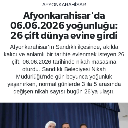
AFYONKARAHISAR
SPOR
Afyonkarahisar'da
06.06.2026 yoğunluğu:
ÇEVRE
26 çift dünya evine girdi
YAŞAM
Afyonkarahisar'ın Sandıklı ilçesinde, akılda
BİLİM - TEKNOLOJİ
kalıcı ve anlamlı bir tarihte evlenmek isteyen 26
çift, 06.06.2026 tarihinde nikah masasına
KADIN
oturdu. Sandıklı Belediyesi Nikah
Müdürlüğü'nde gün boyunca yoğunluk
KÜLTÜR SANAT
yaşanırken, normal günlerde 3 ila 5 arasında
değişen nikah sayısı bugün 26'ya ulaştı.
MAGAZİN