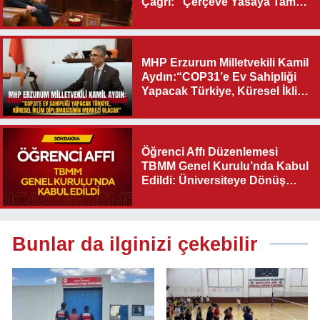
Çağrı: “Çerçeve Yasaya Tam
Destek Verilmelidir”
MHP Erzurum Milletvekili Kamil
Aydın:“COP31’e Ev Sahipliği
Yapacak Türkiye, Küresel İklim
Diplomasisinin Merkezi
Olacak"
Öğrenci Affı Düzenlemesi
TBMM Genel Kurulu’nda Kabul
Edildi: Üniversiteye Dönüş
Yolu Açıldı
Bunlar da ilginizi çekebilir