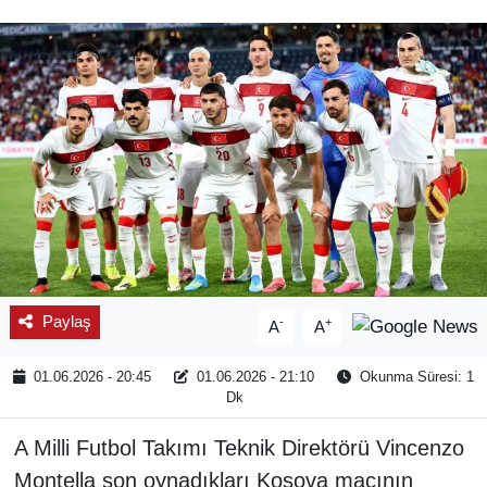
SPOR
ÇEVRE
YAŞAM
BİLİM - TEKNOLOJİ
KADIN
KÜLTÜR SANAT
Paylaş
-
+
A
A
MAGAZİN
01.06.2026 - 20:45
01.06.2026 - 21:10
Okunma Süresi: 1
Dk
A Milli Futbol Takımı Teknik Direktörü Vincenzo
Montella son oynadıkları Kosova maçının