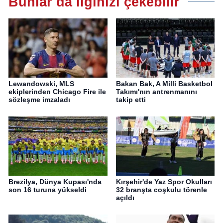
Bunlar da ilginizi çekebilir
Lewandowski, MLS
Bakan Bak, A Milli Basketbol
ekiplerinden Chicago Fire ile
Takımı'nın antrenmanını
sözleşme imzaladı
takip etti
Brezilya, Dünya Kupası'nda
Kırşehir'de Yaz Spor Okulları
son 16 turuna yükseldi
32 branşta coşkulu törenle
açıldı