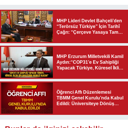
MHP Lideri Devlet Bahçeli’den
“Terörsüz Türkiye” İçin Tarihî
Çağrı: “Çerçeve Yasaya Tam
Destek Verilmelidir”
MHP Erzurum Milletvekili Kamil
Aydın:“COP31’e Ev Sahipliği
Yapacak Türkiye, Küresel İklim
Diplomasisinin Merkezi
Olacak"
Öğrenci Affı Düzenlemesi
TBMM Genel Kurulu’nda Kabul
Edildi: Üniversiteye Dönüş
Yolu Açıldı