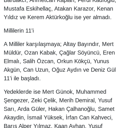
Bardakcı, Ahmetcan Kaplan, Ferdi Kadıoğlu,
Mustafa Eskihellaç, Atakan Karazor, Kenan
Yıldız ve Kerem Aktürkoğlu ise yer almadı.
Millilerin 11'i
A Milliler karşılaşmaya; Altay Bayındır, Mert
Müldür, Ozan Kabak, Çağlar Söyüncü, Eren
Elmalı, Salih Özcan, Orkun Kökçü, Yunus
Akgün, Can Uzun, Oğuz Aydın ve Deniz Gül
11'i ile başladı.
Yedeklerde ise Mert Günok, Muhammed
Şengezer, Zeki Çelik, Merih Demiral, Yusuf
Sarı, Arda Güler, Hakan Çalhanoğlu, Samet
Akaydin, İsmail Yüksek, İrfan Can Kahveci,
Barış Alper Yılmaz, Kaan Ayhan, Yusuf