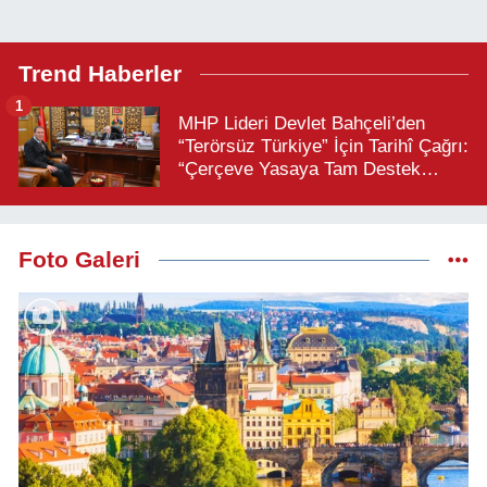
Trend Haberler
1
MHP Lideri Devlet Bahçeli’den
“Terörsüz Türkiye” İçin Tarihî Çağrı:
“Çerçeve Yasaya Tam Destek
Verilmelidir”
Foto Galeri