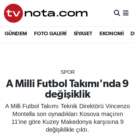
GÜNDEM
Hava Durumu
GÜNDEM
FOTO GALERİ
SİYASET
EKONOMİ
D
SİYASET
Trafik Durumu
EKONOMİ
Süper Lig Puan Durumu ve Fikstür
DÜNYA
Tüm Manşetler
SPOR
A Milli Futbol Takımı'nda 9
YURT
Son Dakika Haberleri
değişiklik
EĞİTİM
Haber Arşivi
A Milli Futbol Takımı Teknik Direktörü Vincenzo
Montella son oynadıkları Kosova maçının
ÖZEL HABER
11'ine göre Kuzey Makedonya karşısına 9
değişiklikle çıktı.
SAĞLIK