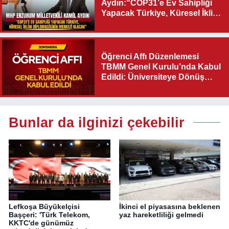
Aydın:“COP31’e Ev Sahipliği
Yapacak Türkiye, Küresel İklim
Diplomasisinin Merkezi
Olacak"
Öğrenci Affı Düzenlemesi
TBMM Genel Kurulu’nda Kabul
Edildi: Üniversiteye Dönüş
Yolu Açıldı
Bunlar da ilginizi çekebilir
Lefkoşa Büyükelçisi
İkinci el piyasasına beklenen
Başçeri: 'Türk Telekom,
yaz hareketliliği gelmedi
KKTC'de günümüz