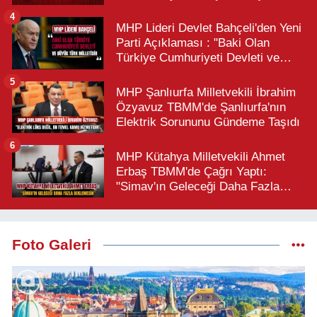
4
MHP Lideri Devlet Bahçeli'den Yeni
Parti Açıklaması : "Baki Olan
Türkiye Cumhuriyeti Devleti ve
Büyük Türk Milletidir"
5
MHP Şanlıurfa Milletvekili İbrahim
Özyavuz TBMM'de Şanlıurfa'nın
Elektrik Sorununu Gündeme Taşıdı
6
MHP Kütahya Milletvekili Ahmet
Erbaş TBMM'de Çağrı Yaptı:
"Simav'ın Geleceği Daha Fazla
Beklemesin"
Foto Galeri