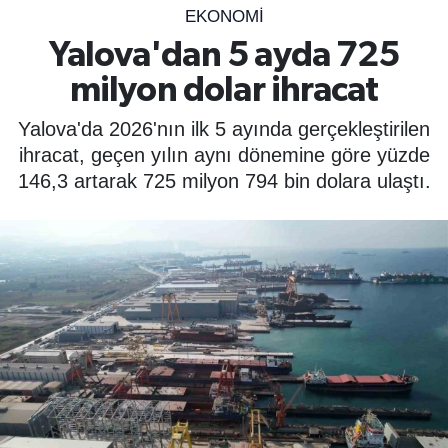
EKONOMİ
SPOR
Yalova'dan 5 ayda 725
milyon dolar ihracat
ÇEVRE
Yalova'da 2026'nın ilk 5 ayında gerçekleştirilen
YAŞAM
ihracat, geçen yılın aynı dönemine göre yüzde
146,3 artarak 725 milyon 794 bin dolara ulaştı.
BİLİM - TEKNOLOJİ
KADIN
KÜLTÜR SANAT
MAGAZİN