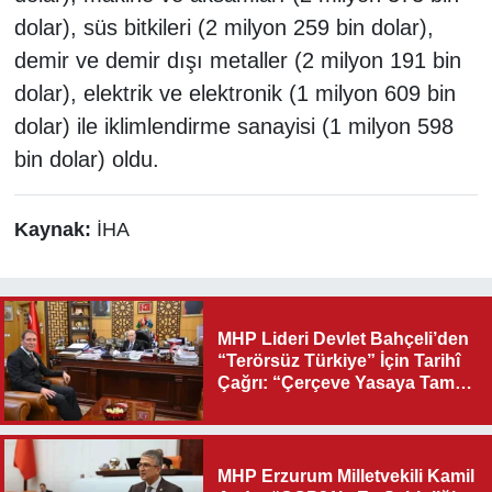
dolar), süs bitkileri (2 milyon 259 bin dolar),
demir ve demir dışı metaller (2 milyon 191 bin
dolar), elektrik ve elektronik (1 milyon 609 bin
dolar) ile iklimlendirme sanayisi (1 milyon 598
bin dolar) oldu.
Kaynak:
İHA
MHP Lideri Devlet Bahçeli’den
“Terörsüz Türkiye” İçin Tarihî
Çağrı: “Çerçeve Yasaya Tam
Destek Verilmelidir”
MHP Erzurum Milletvekili Kamil