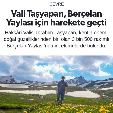
ÇEVRE
SPOR
Vali Taşyapan, Berçelan
Yaylası için harekete geçti
ÇEVRE
Hakkâri Valisi İbrahim Taşyapan, kentin önemli
YAŞAM
doğal güzelliklerinden biri olan 3 bin 500 rakımlı
Berçelan Yaylası'nda incelemelerde bulundu.
BİLİM - TEKNOLOJİ
KADIN
KÜLTÜR SANAT
MAGAZİN