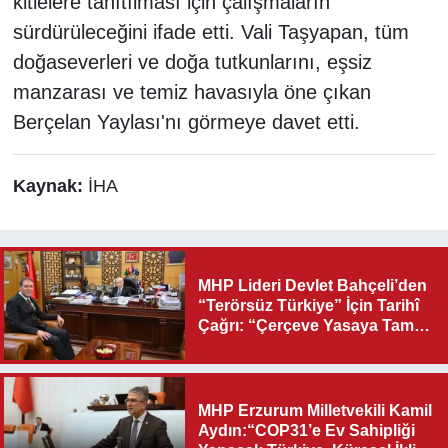
kitlelere tanıtılması için çalışmaların
sürdürüleceğini ifade etti. Vali Taşyapan, tüm
doğaseverleri ve doğa tutkunlarını, eşsiz
manzarası ve temiz havasıyla öne çıkan
Berçelan Yaylası'nı görmeye davet etti.
Kaynak:
İHA
MHP Lideri Devlet Bahçeli’den
“Terörsüz Türkiye” İçin Tarihî
Çağrı: “Çerçeve Yasaya Tam
Destek Verilmelidir”
MHP Erzurum Milletvekili Kamil
Aydın:“COP31’e Ev Sahipliği