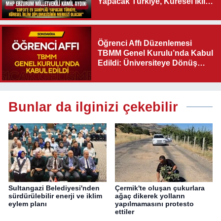
Yapacak Türkiye, Küresel İklim
Diplomasisinin Merkezi
Olacak"
Öğrenci Affı Düzenlemesi
TBMM Genel Kurulu’nda Kabul
Edildi: Üniversiteye Dönüş
Yolu Açıldı
Bunlar da ilginizi çekebilir
Sultangazi Belediyesi'nden
Çermik'te oluşan çukurlara
sürdürülebilir enerji ve iklim
ağaç dikerek yolların
eylem planı
yapılmamasını protesto
ettiler