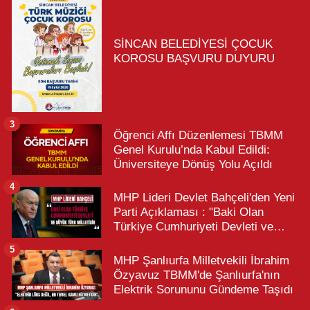
SİNCAN BELEDİYESİ ÇOCUK
KOROSU BAŞVURU DUYURU
3
Öğrenci Affı Düzenlemesi TBMM
Genel Kurulu’nda Kabul Edildi:
Üniversiteye Dönüş Yolu Açıldı
4
MHP Lideri Devlet Bahçeli'den Yeni
Parti Açıklaması : "Baki Olan
Türkiye Cumhuriyeti Devleti ve
Büyük Türk Milletidir"
5
MHP Şanlıurfa Milletvekili İbrahim
Özyavuz TBMM'de Şanlıurfa'nın
Elektrik Sorununu Gündeme Taşıdı