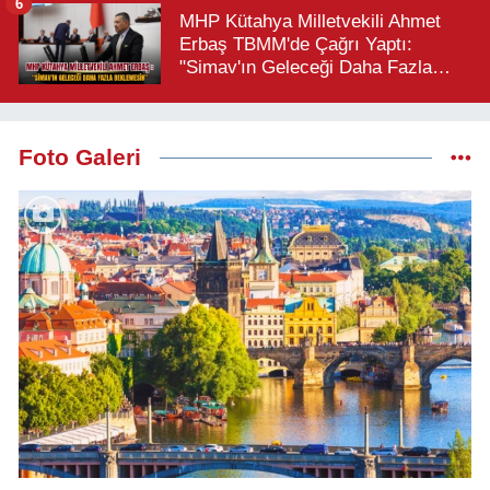
6
MHP Kütahya Milletvekili Ahmet
Erbaş TBMM'de Çağrı Yaptı:
"Simav'ın Geleceği Daha Fazla
Beklemesin"
Foto Galeri