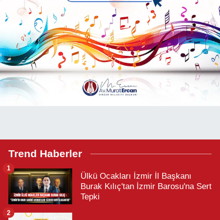
Trend Haberler
1
Ülkü Ocakları İzmir İl Başkanı
Burak Kılıç'tan İzmir Barosu'na Sert
Tepki
2