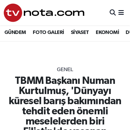
GÜNDEM
Hava Durumu
GÜNDEM
FOTO GALERİ
SİYASET
EKONOMİ
D
SİYASET
Trafik Durumu
EKONOMİ
Süper Lig Puan Durumu ve Fikstür
DÜNYA
Tüm Manşetler
GENEL
TBMM Başkanı Numan
YURT
Son Dakika Haberleri
Kurtulmuş, 'Dünyayı
EĞİTİM
Haber Arşivi
küresel barış bakımından
tehdit eden önemli
ÖZEL HABER
meselelerden biri
SAĞLIK