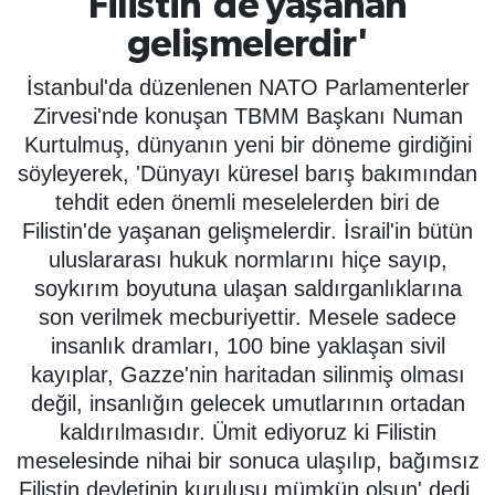
Filistin'de yaşanan
gelişmelerdir'
SPOR
İstanbul'da düzenlenen NATO Parlamenterler
ÇEVRE
Zirvesi'nde konuşan TBMM Başkanı Numan
Kurtulmuş, dünyanın yeni bir döneme girdiğini
YAŞAM
söyleyerek, 'Dünyayı küresel barış bakımından
tehdit eden önemli meselelerden biri de
BİLİM - TEKNOLOJİ
Filistin'de yaşanan gelişmelerdir. İsrail'in bütün
uluslararası hukuk normlarını hiçe sayıp,
KADIN
soykırım boyutuna ulaşan saldırganlıklarına
son verilmek mecburiyettir. Mesele sadece
KÜLTÜR SANAT
insanlık dramları, 100 bine yaklaşan sivil
kayıplar, Gazze'nin haritadan silinmiş olması
MAGAZİN
değil, insanlığın gelecek umutlarının ortadan
kaldırılmasıdır. Ümit ediyoruz ki Filistin
meselesinde nihai bir sonuca ulaşılıp, bağımsız
Filistin devletinin kuruluşu mümkün olsun' dedi.