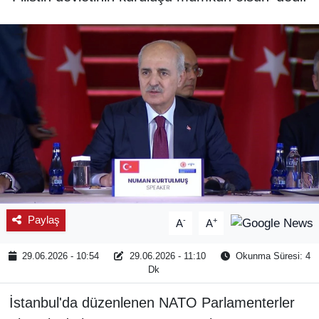
Paylaş
-
+
A
A
29.06.2026 - 10:54
29.06.2026 - 11:10
Okunma Süresi: 4
Dk
İstanbul'da düzenlenen NATO Parlamenterler