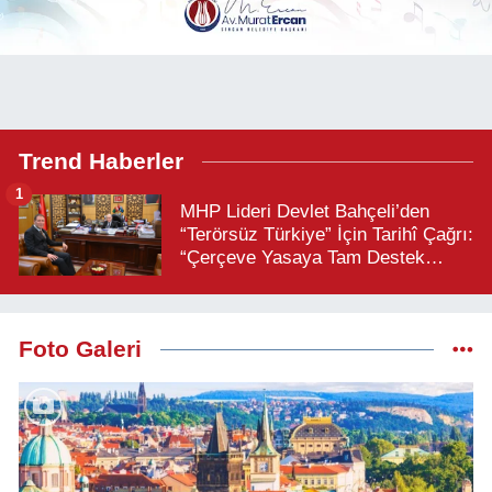
Trend Haberler
1
MHP Lideri Devlet Bahçeli’den
“Terörsüz Türkiye” İçin Tarihî Çağrı:
“Çerçeve Yasaya Tam Destek
Verilmelidir”
Foto Galeri