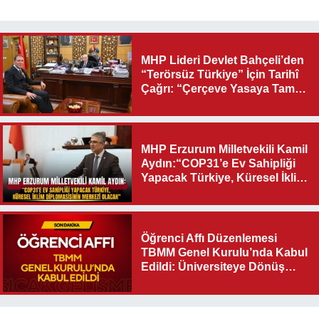
MHP Lideri Devlet Bahçeli’den
“Terörsüz Türkiye” İçin Tarihî
Çağrı: “Çerçeve Yasaya Tam
Destek Verilmelidir”
MHP Erzurum Milletvekili Kamil
Aydın:“COP31’e Ev Sahipliği
Yapacak Türkiye, Küresel İklim
Diplomasisinin Merkezi
Olacak"
Öğrenci Affı Düzenlemesi
TBMM Genel Kurulu’nda Kabul
Edildi: Üniversiteye Dönüş
Yolu Açıldı