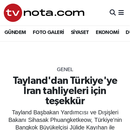
GÜNDEM
Hava Durumu
GÜNDEM
FOTO GALERİ
SİYASET
EKONOMİ
D
SİYASET
Trafik Durumu
EKONOMİ
Süper Lig Puan Durumu ve Fikstür
DÜNYA
Tüm Manşetler
GENEL
Tayland'dan Türkiye'ye
YURT
Son Dakika Haberleri
İran tahliyeleri için
EĞİTİM
Haber Arşivi
teşekkür
ÖZEL HABER
Tayland Başbakan Yardımcısı ve Dışişleri
Bakanı Sihasak Phuangketkeow, Türkiye'nin
SAĞLIK
Bangkok Büyükelçisi Jülide Kayıhan ile