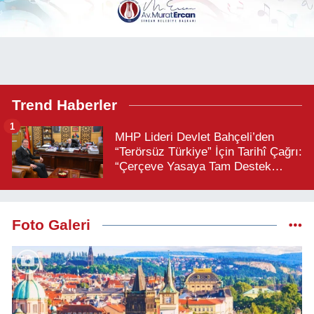
Trend Haberler
1
MHP Lideri Devlet Bahçeli’den
“Terörsüz Türkiye” İçin Tarihî Çağrı:
“Çerçeve Yasaya Tam Destek
Verilmelidir”
Foto Galeri