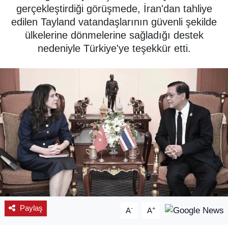
gerçekleştirdiği görüşmede, İran'dan tahliye
SPOR
edilen Tayland vatandaşlarının güvenli şekilde
ülkelerine dönmelerine sağladığı destek
ÇEVRE
nedeniyle Türkiye'ye teşekkür etti.
YAŞAM
BİLİM - TEKNOLOJİ
KADIN
KÜLTÜR SANAT
MAGAZİN
Paylaş
-
+
A
A