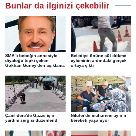
Bunlar da ilginizi çekebilir
SMA'lı bebeğin annesiyle
Belediye önüne süt dökme
diyaloğu tepki çeken
eyleminin ardındaki gerçek
Gökhan Güney'den açıklama
ortaya çıktı
Çamlıdere'de Gazze için
Nilüfer'de muharrem ayının
yardım sergisi düzenlendi
bereketi yaşanıyor