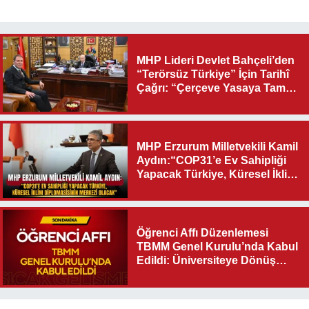
MHP Lideri Devlet Bahçeli’den
“Terörsüz Türkiye” İçin Tarihî
Çağrı: “Çerçeve Yasaya Tam
Destek Verilmelidir”
MHP Erzurum Milletvekili Kamil
Aydın:“COP31’e Ev Sahipliği
Yapacak Türkiye, Küresel İklim
Diplomasisinin Merkezi
Olacak"
Öğrenci Affı Düzenlemesi
TBMM Genel Kurulu’nda Kabul
Edildi: Üniversiteye Dönüş
Yolu Açıldı