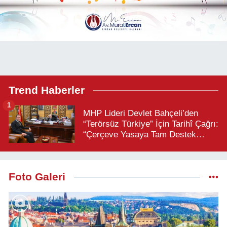
Trend Haberler
1
MHP Lideri Devlet Bahçeli’den
“Terörsüz Türkiye” İçin Tarihî Çağrı:
“Çerçeve Yasaya Tam Destek
Verilmelidir”
Foto Galeri