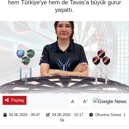
hem Türkiye'ye hem de Tavas'a büyük gurur
yaşattı.
SPOR
ÇEVRE
YAŞAM
BİLİM - TEKNOLOJİ
KADIN
KÜLTÜR SANAT
MAGAZİN
Paylaş
-
+
A
A
04.06.2026 - 09:47
04.06.2026 - 10:17
Okunma Süresi: 1
Dk