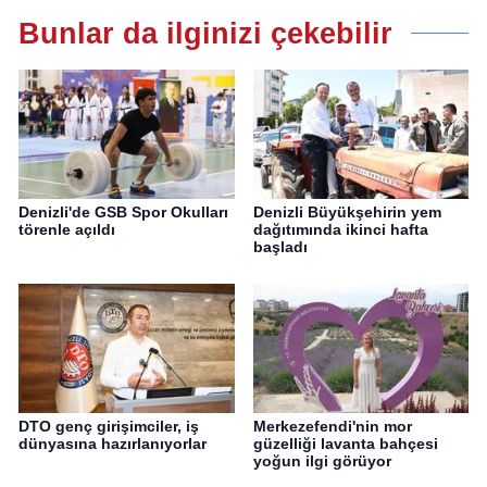
Bunlar da ilginizi çekebilir
Denizli'de GSB Spor Okulları
Denizli Büyükşehirin yem
törenle açıldı
dağıtımında ikinci hafta
başladı
DTO genç girişimciler, iş
Merkezefendi'nin mor
dünyasına hazırlanıyorlar
güzelliği lavanta bahçesi
yoğun ilgi görüyor