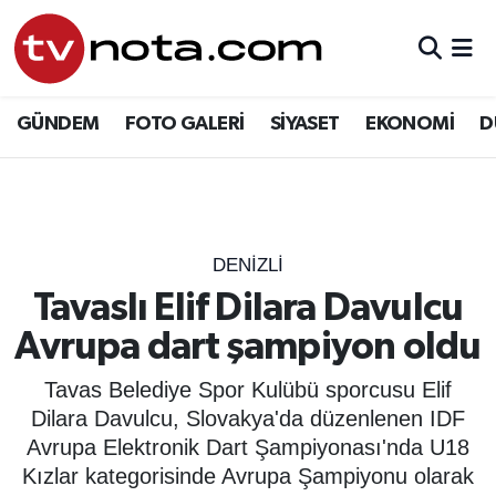
GÜNDEM
Hava Durumu
GÜNDEM
FOTO GALERİ
SİYASET
EKONOMİ
D
SİYASET
Trafik Durumu
EKONOMİ
Süper Lig Puan Durumu ve Fikstür
DÜNYA
Tüm Manşetler
DENIZLI
Tavaslı Elif Dilara Davulcu
YURT
Son Dakika Haberleri
Avrupa dart şampiyon oldu
EĞİTİM
Haber Arşivi
Tavas Belediye Spor Kulübü sporcusu Elif
Dilara Davulcu, Slovakya'da düzenlenen IDF
ÖZEL HABER
Avrupa Elektronik Dart Şampiyonası'nda U18
Kızlar kategorisinde Avrupa Şampiyonu olarak
SAĞLIK