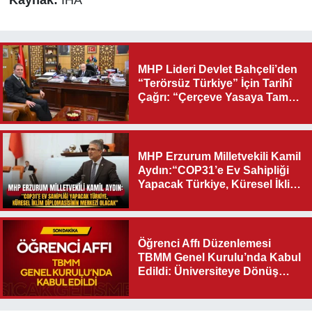
Kaynak:
İHA
MHP Lideri Devlet Bahçeli’den
“Terörsüz Türkiye” İçin Tarihî
Çağrı: “Çerçeve Yasaya Tam
Destek Verilmelidir”
MHP Erzurum Milletvekili Kamil
Aydın:“COP31’e Ev Sahipliği
Yapacak Türkiye, Küresel İklim
Diplomasisinin Merkezi
Olacak"
Öğrenci Affı Düzenlemesi
TBMM Genel Kurulu’nda Kabul
Edildi: Üniversiteye Dönüş
Yolu Açıldı