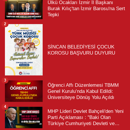
Ülkü Ocakları İzmir İl Başkanı
Burak Kılıç'tan İzmir Barosu'na Sert
Tepki
2
SİNCAN BELEDİYESİ ÇOCUK
KOROSU BAŞVURU DUYURU
3
Öğrenci Affı Düzenlemesi TBMM
Genel Kurulu’nda Kabul Edildi:
Üniversiteye Dönüş Yolu Açıldı
4
MHP Lideri Devlet Bahçeli'den Yeni
Parti Açıklaması : "Baki Olan
Türkiye Cumhuriyeti Devleti ve
Büyük Türk Milletidir"