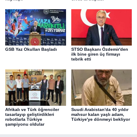
GSB Yaz Okulları Başladı
STSO Başkanı Özdemir'den
ilk bine giren üç firmayı
tebrik etti
Afrikalı ve Türk öğrenciler
Suudi Arabistan'da 40 yıldır
tasarlayıp geliştirdikleri
mahsur kalan yaşlı adam,
robotlarla Türkiye
Türkiye'ye dönmeyi bekliyor
şampiyonu oldular