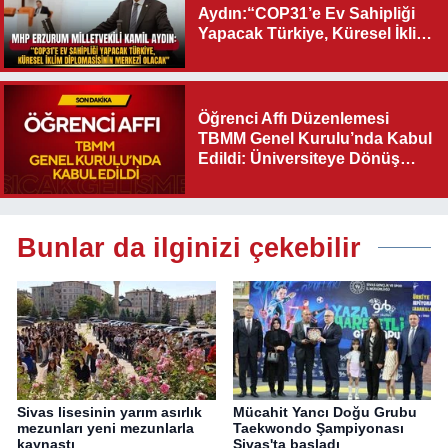
Aydın:“COP31’e Ev Sahipliği
Yapacak Türkiye, Küresel İklim
Diplomasisinin Merkezi
Olacak"
Öğrenci Affı Düzenlemesi
TBMM Genel Kurulu’nda Kabul
Edildi: Üniversiteye Dönüş
Yolu Açıldı
Bunlar da ilginizi çekebilir
Sivas lisesinin yarım asırlık
Mücahit Yancı Doğu Grubu
mezunları yeni mezunlarla
Taekwondo Şampiyonası
kaynaştı
Sivas'ta başladı