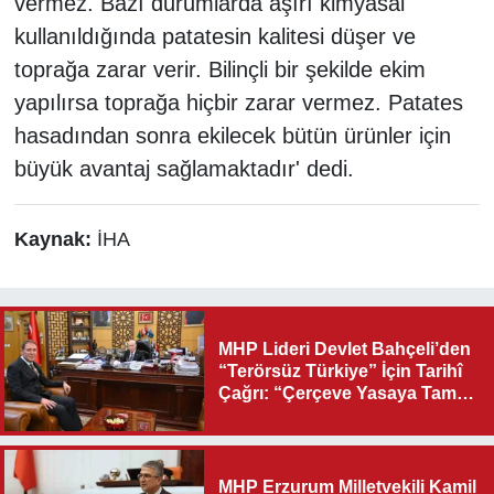
vermez. Bazı durumlarda aşırı kimyasal
kullanıldığında patatesin kalitesi düşer ve
toprağa zarar verir. Bilinçli bir şekilde ekim
yapılırsa toprağa hiçbir zarar vermez. Patates
hasadından sonra ekilecek bütün ürünler için
büyük avantaj sağlamaktadır' dedi.
Kaynak:
İHA
MHP Lideri Devlet Bahçeli’den
“Terörsüz Türkiye” İçin Tarihî
Çağrı: “Çerçeve Yasaya Tam
Destek Verilmelidir”
MHP Erzurum Milletvekili Kamil