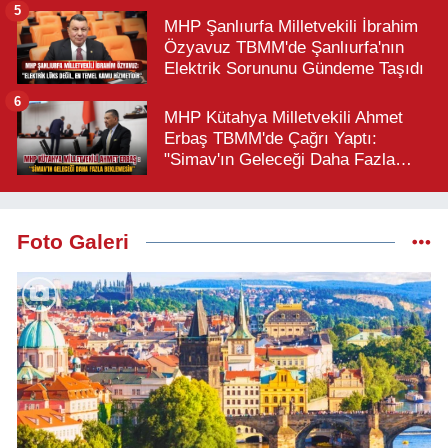
5
MHP Şanlıurfa Milletvekili İbrahim
Özyavuz TBMM'de Şanlıurfa'nın
Elektrik Sorununu Gündeme Taşıdı
6
MHP Kütahya Milletvekili Ahmet
Erbaş TBMM'de Çağrı Yaptı:
"Simav'ın Geleceği Daha Fazla
Beklemesin"
Foto Galeri