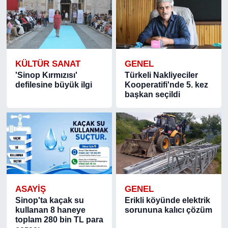
KÜLTÜR SANAT
GENEL
'Sinop Kırmızısı'
Türkeli Nakliyeciler
defilesine büyük ilgi
Kooperatifi'nde 5. kez
başkan seçildi
ASAYIŞ
GENEL
Sinop'ta kaçak su
Erikli köyünde elektrik
kullanan 8 haneye
sorununa kalıcı çözüm
toplam 280 bin TL para