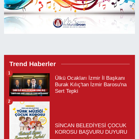
Trend Haberler
1
Ülkü Ocakları İzmir İl Başkanı
Burak Kılıç'tan İzmir Barosu'na
Sert Tepki
2
SİNCAN BELEDİYESİ ÇOCUK
KOROSU BAŞVURU DUYURU