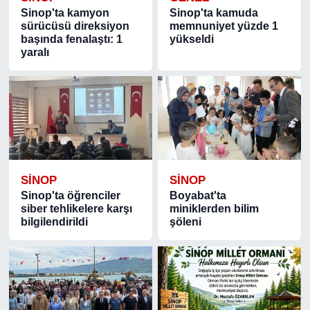
Sinop'ta kamyon
Sinop'ta kamuda
sürücüsü direksiyon
memnuniyet yüzde 1
başında fenalaştı: 1
yükseldi
yaralı
SINOP
SINOP
Sinop'ta öğrenciler
Boyabat'ta
siber tehlikelere karşı
miniklerden bilim
bilgilendirildi
şöleni