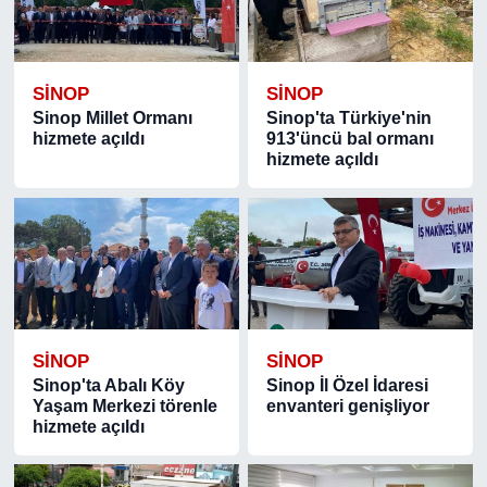
SINOP
SINOP
Sinop Millet Ormanı
Sinop'ta Türkiye'nin
hizmete açıldı
913'üncü bal ormanı
hizmete açıldı
SINOP
SINOP
Sinop'ta Abalı Köy
Sinop İl Özel İdaresi
Yaşam Merkezi törenle
envanteri genişliyor
hizmete açıldı