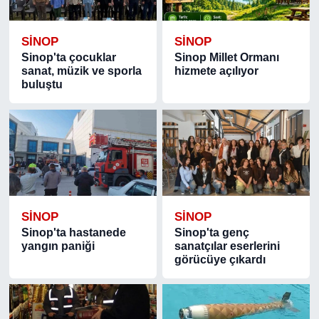
SINOP
SINOP
Sinop'ta çocuklar
Sinop Millet Ormanı
sanat, müzik ve sporla
hizmete açılıyor
buluştu
SINOP
SINOP
Sinop'ta hastanede
Sinop'ta genç
yangın paniği
sanatçılar eserlerini
görücüye çıkardı