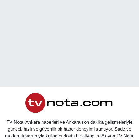
TV Nota, Ankara haberleri ve Ankara son dakika gelişmeleriyle
güncel, hızlı ve güvenilir bir haber deneyimi sunuyor. Sade ve
modern tasarımıyla kullanıcı dostu bir altyapı sağlayan TV Nota,