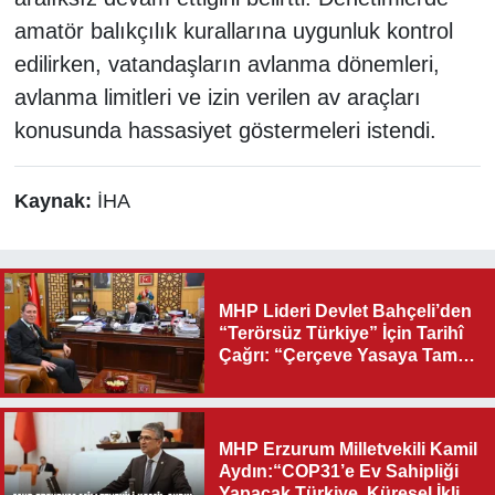
amatör balıkçılık kurallarına uygunluk kontrol
edilirken, vatandaşların avlanma dönemleri,
avlanma limitleri ve izin verilen av araçları
konusunda hassasiyet göstermeleri istendi.
Kaynak:
İHA
MHP Lideri Devlet Bahçeli’den
“Terörsüz Türkiye” İçin Tarihî
Çağrı: “Çerçeve Yasaya Tam
Destek Verilmelidir”
MHP Erzurum Milletvekili Kamil
Aydın:“COP31’e Ev Sahipliği
Yapacak Türkiye, Küresel İklim