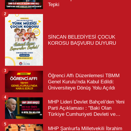
Tepki
2
SİNCAN BELEDİYESİ ÇOCUK
KOROSU BAŞVURU DUYURU
3
Öğrenci Affı Düzenlemesi TBMM
Genel Kurulu’nda Kabul Edildi:
Üniversiteye Dönüş Yolu Açıldı
4
MHP Lideri Devlet Bahçeli'den Yeni
Parti Açıklaması : "Baki Olan
Türkiye Cumhuriyeti Devleti ve
Büyük Türk Milletidir"
5
MHP Şanlıurfa Milletvekili İbrahim