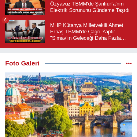
Özyavuz TBMM'de Şanlıurfa'nın
Elektrik Sorununu Gündeme Taşıdı
6
MHP Kütahya Milletvekili Ahmet
Erbaş TBMM'de Çağrı Yaptı:
"Simav'ın Geleceği Daha Fazla
Beklemesin"
Foto Galeri