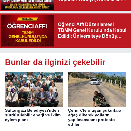
Diplomasisinin Merkezi
Olacak"
Öğrenci Affı Düzenlemesi
TBMM Genel Kurulu’nda Kabul
Edildi: Üniversiteye Dönüş
Yolu Açıldı
Bunlar da ilginizi çekebilir
Sultangazi Belediyesi'nden
Çermik'te oluşan çukurlara
sürdürülebilir enerji ve iklim
ağaç dikerek yolların
eylem planı
yapılmamasını protesto
ettiler