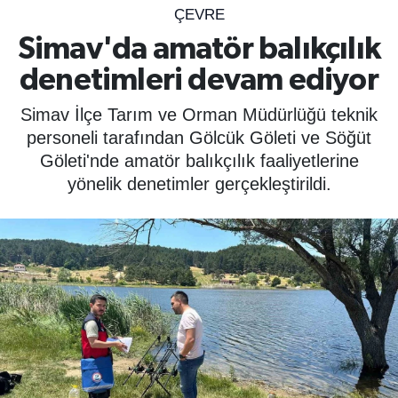
ÇEVRE
SPOR
Simav'da amatör balıkçılık
denetimleri devam ediyor
ÇEVRE
Simav İlçe Tarım ve Orman Müdürlüğü teknik
YAŞAM
personeli tarafından Gölcük Göleti ve Söğüt
Göleti'nde amatör balıkçılık faaliyetlerine
BİLİM - TEKNOLOJİ
yönelik denetimler gerçekleştirildi.
KADIN
KÜLTÜR SANAT
MAGAZİN