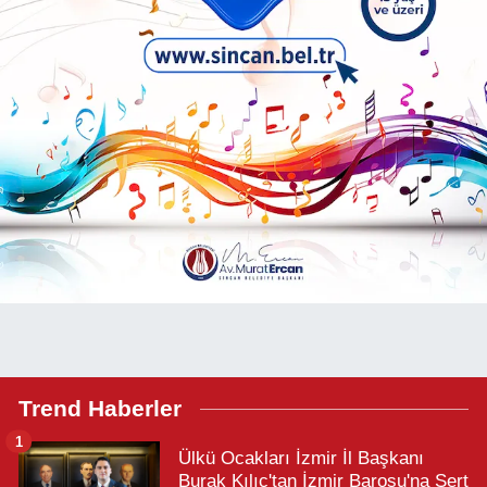
Trend Haberler
1
Ülkü Ocakları İzmir İl Başkanı
Burak Kılıç'tan İzmir Barosu'na Sert