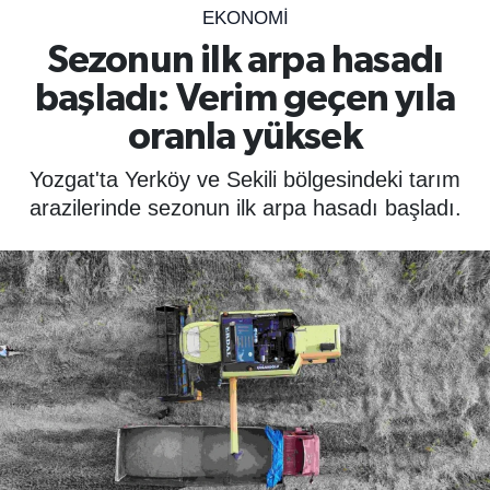
EKONOMİ
SPOR
Sezonun ilk arpa hasadı
başladı: Verim geçen yıla
ÇEVRE
oranla yüksek
YAŞAM
Yozgat'ta Yerköy ve Sekili bölgesindeki tarım
BİLİM - TEKNOLOJİ
arazilerinde sezonun ilk arpa hasadı başladı.
KADIN
KÜLTÜR SANAT
MAGAZİN