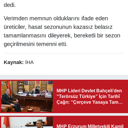
dedi.
Verimden memnun olduklarını ifade eden
üreticiler, hasat sezonunun kazasız belasız
tamamlanmasını dileyerek, bereketli bir sezon
geçirilmesini temenni etti.
Kaynak:
İHA
MHP Lideri Devlet Bahçeli’den
“Terörsüz Türkiye” İçin Tarihî
Çağrı: “Çerçeve Yasaya Tam
Destek Verilmelidir”
MHP Erzurum Milletvekili Kamil