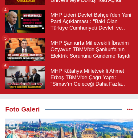
Üniversiteye Dönüş Yolu Açıldı
4
MHP Lideri Devlet Bahçeli'den Yeni
Parti Açıklaması : "Baki Olan
Türkiye Cumhuriyeti Devleti ve
Büyük Türk Milletidir"
5
MHP Şanlıurfa Milletvekili İbrahim
Özyavuz TBMM'de Şanlıurfa'nın
Elektrik Sorununu Gündeme Taşıdı
6
MHP Kütahya Milletvekili Ahmet
Erbaş TBMM'de Çağrı Yaptı:
"Simav'ın Geleceği Daha Fazla
Beklemesin"
Foto Galeri