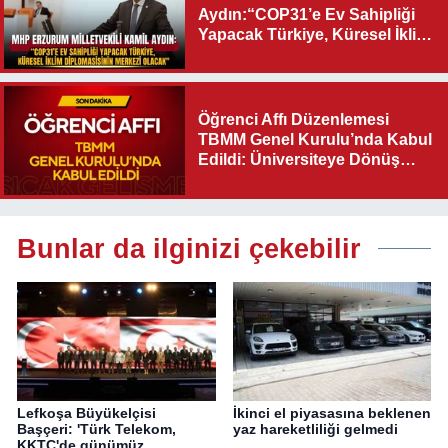
Aydın:“COP31’e Ev Sahipliği
Yapacak Türkiye, Küresel İklim
Diplomasisinin Merkezi
Olacak"
Öğrenci Affı Düzenlemesi
TBMM Genel Kurulu’nda Kabul
Edildi: Üniversiteye Dönüş
Yolu Açıldı
Bunlar da ilginizi çekebilir
Lefkoşa Büyükelçisi
İkinci el piyasasına beklenen
Başçeri: 'Türk Telekom,
yaz hareketliliği gelmedi
KKTC'de günümüz