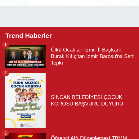
Trend Haberler
1
Ülkü Ocakları İzmir İl Başkanı
Burak Kılıç'tan İzmir Barosu'na Sert
Tepki
2
SİNCAN BELEDİYESİ ÇOCUK
KOROSU BAŞVURU DUYURU
3
Öğrenci Affı Düzenlemesi TBMM