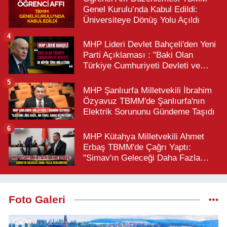
Genel Kurulu’nda Kabul Edildi:
Üniversiteye Dönüş Yolu Açıldı
4
MHP Lideri Devlet Bahçeli'den Yeni
Parti Açıklaması : "Baki Olan
Türkiye Cumhuriyeti Devleti ve
Büyük Türk Milletidir"
5
MHP Şanlıurfa Milletvekili İbrahim
Özyavuz TBMM'de Şanlıurfa'nın
Elektrik Sorununu Gündeme Taşıdı
6
MHP Kütahya Milletvekili Ahmet
Erbaş TBMM'de Çağrı Yaptı:
"Simav'ın Geleceği Daha Fazla
Beklemesin"
Foto Galeri