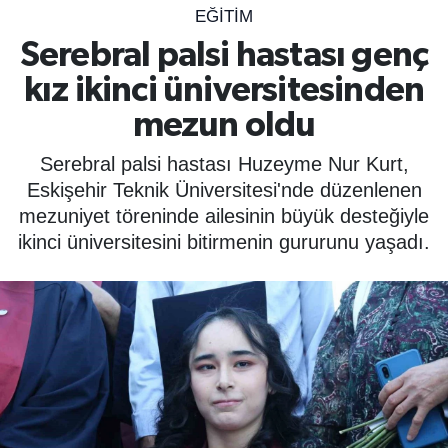
EĞİTİM
SPOR
Serebral palsi hastası genç
kız ikinci üniversitesinden
ÇEVRE
mezun oldu
YAŞAM
Serebral palsi hastası Huzeyme Nur Kurt,
BİLİM - TEKNOLOJİ
Eskişehir Teknik Üniversitesi'nde düzenlenen
mezuniyet töreninde ailesinin büyük desteğiyle
KADIN
ikinci üniversitesini bitirmenin gururunu yaşadı.
KÜLTÜR SANAT
MAGAZİN