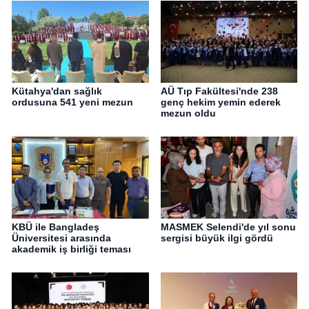
Kütahya'dan sağlık
AÜ Tıp Fakültesi'nde 238
ordusuna 541 yeni mezun
genç hekim yemin ederek
mezun oldu
KBÜ ile Bangladeş
MASMEK Selendi'de yıl sonu
Üniversitesi arasında
sergisi büyük ilgi gördü
akademik iş birliği teması