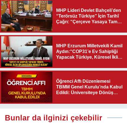
MHP Lideri Devlet Bahçeli’den
“Terörsüz Türkiye” İçin Tarihî
Çağrı: “Çerçeve Yasaya Tam
Destek Verilmelidir”
MHP Erzurum Milletvekili Kamil
Aydın:“COP31’e Ev Sahipliği
Yapacak Türkiye, Küresel İklim
Diplomasisinin Merkezi
Olacak"
Öğrenci Affı Düzenlemesi
TBMM Genel Kurulu’nda Kabul
Edildi: Üniversiteye Dönüş
Yolu Açıldı
Bunlar da ilginizi çekebilir