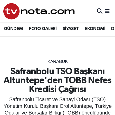
GÜNDEM
Hava Durumu
GÜNDEM
FOTO GALERİ
SİYASET
EKONOMİ
D
SİYASET
Trafik Durumu
EKONOMİ
Süper Lig Puan Durumu ve Fikstür
DÜNYA
Tüm Manşetler
KARABÜK
Safranbolu TSO Başkanı
YURT
Son Dakika Haberleri
Altuntepe'den TOBB Nefes
EĞİTİM
Haber Arşivi
Kredisi Çağrısı
ÖZEL HABER
Safranbolu Ticaret ve Sanayi Odası (TSO)
Yönetim Kurulu Başkanı Erol Altuntepe, Türkiye
SAĞLIK
Odalar ve Borsalar Birliği (TOBB) öncülüğünde