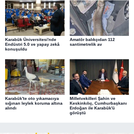
Karabük Üniversitesi'nde
Amatör balıkçıdan 112
Endüstri 5.0 ve yapay zekâ
santimetrelik av
konuşuldu
Karabük'te oto yıkamacıya
Milletvekilleri Şahin ve
sığınan leylek koruma altına
Keskinkılıç, Cumhurbaşkanı
alındı
Erdoğan ile Karabük'ü
görüştü