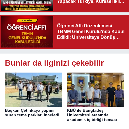
Yapacak Türkiye, Küresel İklim
Diplomasisinin Merkezi
Olacak"
Öğrenci Affı Düzenlemesi
TBMM Genel Kurulu’nda Kabul
Edildi: Üniversiteye Dönüş
Yolu Açıldı
Bunlar da ilginizi çekebilir
Başkan Çetinkaya yapımı
KBÜ ile Bangladeş
süren tema parkları inceledi
Üniversitesi arasında
akademik iş birliği teması