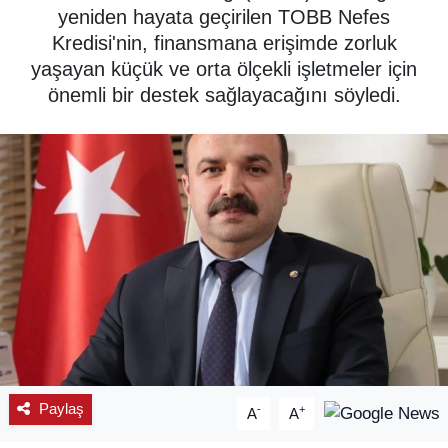
yeniden hayata geçirilen TOBB Nefes
SPOR
Kredisi'nin, finansmana erişimde zorluk
yaşayan küçük ve orta ölçekli işletmeler için
ÇEVRE
önemli bir destek sağlayacağını söyledi.
YAŞAM
BİLİM - TEKNOLOJİ
KADIN
KÜLTÜR SANAT
MAGAZİN
Paylaş
-
+
A
A