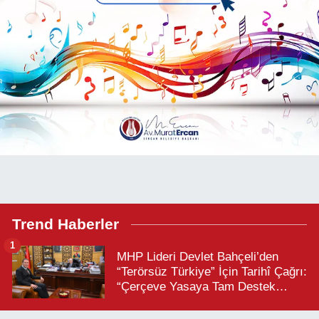
Trend Haberler
1
MHP Lideri Devlet Bahçeli’den
“Terörsüz Türkiye” İçin Tarihî Çağrı:
“Çerçeve Yasaya Tam Destek
Verilmelidir”