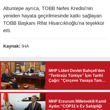
Altuntepe ayrıca, TOBB Nefes Kredisi'nin
yeniden hayata geçirilmesinde katkı sağlayan
TOBB Başkanı Rifat Hisarcıklıoğlu'na teşekkür
etti.
Kaynak:
İHA
MHP Lideri Devlet Bahçeli’den
“Terörsüz Türkiye” İçin Tarihî
Çağrı: “Çerçeve Yasaya Tam
Destek Verilmelidir”
MHP Erzurum Milletvekili Kamil
Aydın:“COP31’e Ev Sahipliği