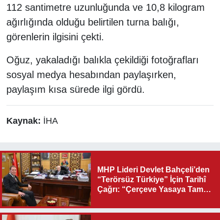
112 santimetre uzunluğunda ve 10,8 kilogram
ağırlığında olduğu belirtilen turna balığı,
görenlerin ilgisini çekti.
Oğuz, yakaladığı balıkla çekildiği fotoğrafları
sosyal medya hesabından paylaşırken,
paylaşım kısa sürede ilgi gördü.
Kaynak:
İHA
MHP Lideri Devlet Bahçeli’den
“Terörsüz Türkiye” İçin Tarihî
Çağrı: “Çerçeve Yasaya Tam
Destek Verilmelidir”