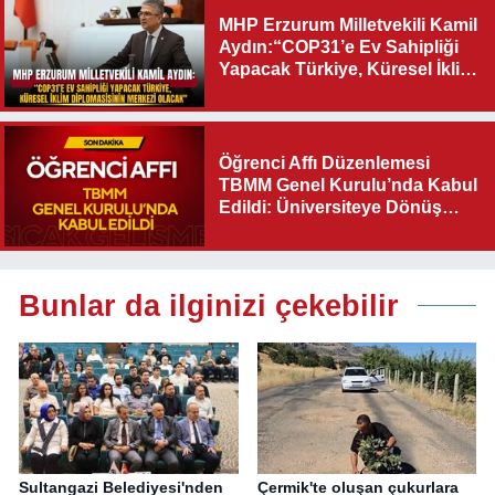
MHP Erzurum Milletvekili Kamil
Aydın:“COP31’e Ev Sahipliği
Yapacak Türkiye, Küresel İklim
Diplomasisinin Merkezi
Olacak"
Öğrenci Affı Düzenlemesi
TBMM Genel Kurulu’nda Kabul
Edildi: Üniversiteye Dönüş
Yolu Açıldı
Bunlar da ilginizi çekebilir
Sultangazi Belediyesi'nden
Çermik'te oluşan çukurlara