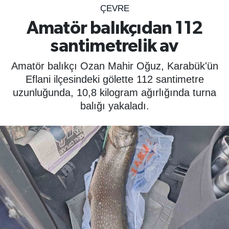
ÇEVRE
SPOR
Amatör balıkçıdan 112
santimetrelik av
ÇEVRE
Amatör balıkçı Ozan Mahir Oğuz, Karabük'ün
YAŞAM
Eflani ilçesindeki gölette 112 santimetre
uzunluğunda, 10,8 kilogram ağırlığında turna
BİLİM - TEKNOLOJİ
balığı yakaladı.
KADIN
KÜLTÜR SANAT
MAGAZİN