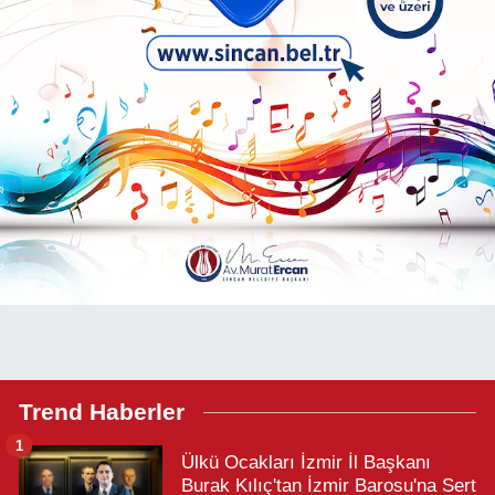
Trend Haberler
1
Ülkü Ocakları İzmir İl Başkanı
Burak Kılıç'tan İzmir Barosu'na Sert