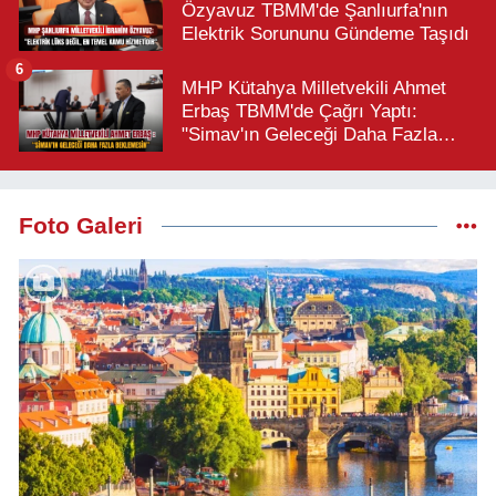
Özyavuz TBMM'de Şanlıurfa'nın
Elektrik Sorununu Gündeme Taşıdı
6
MHP Kütahya Milletvekili Ahmet
Erbaş TBMM'de Çağrı Yaptı:
"Simav'ın Geleceği Daha Fazla
Beklemesin"
Foto Galeri