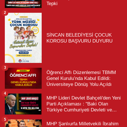
Tepki
2
SİNCAN BELEDİYESİ ÇOCUK
KOROSU BAŞVURU DUYURU
3
Öğrenci Affı Düzenlemesi TBMM
Genel Kurulu’nda Kabul Edildi:
Üniversiteye Dönüş Yolu Açıldı
4
MHP Lideri Devlet Bahçeli'den Yeni
Parti Açıklaması : "Baki Olan
Türkiye Cumhuriyeti Devleti ve
Büyük Türk Milletidir"
5
MHP Şanlıurfa Milletvekili İbrahim