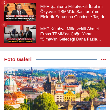
5
MHP Şanlıurfa Milletvekili İbrahim
Özyavuz TBMM'de Şanlıurfa'nın
Elektrik Sorununu Gündeme Taşıdı
6
MHP Kütahya Milletvekili Ahmet
Erbaş TBMM'de Çağrı Yaptı:
"Simav'ın Geleceği Daha Fazla
Beklemesin"
Foto Galeri