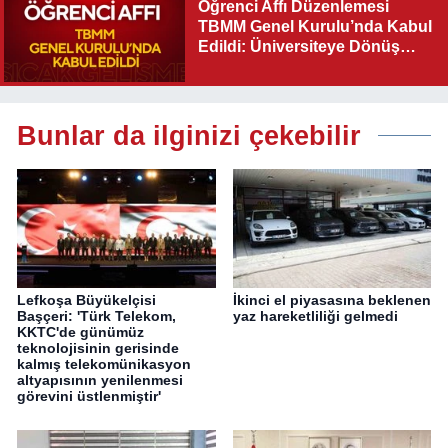
Öğrenci Affı Düzenlemesi
TBMM Genel Kurulu’nda Kabul
Edildi: Üniversiteye Dönüş
Yolu Açıldı
Bunlar da ilginizi çekebilir
Lefkoşa Büyükelçisi
İkinci el piyasasına beklenen
Başçeri: 'Türk Telekom,
yaz hareketliliği gelmedi
KKTC'de günümüz
teknolojisinin gerisinde
kalmış telekomünikasyon
altyapısının yenilenmesi
görevini üstlenmiştir'