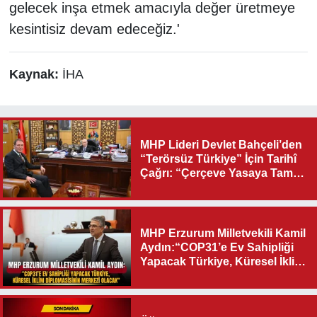
gelecek inşa etmek amacıyla değer üretmeye
kesintisiz devam edeceğiz.'
Kaynak:
İHA
MHP Lideri Devlet Bahçeli’den
“Terörsüz Türkiye” İçin Tarihî
Çağrı: “Çerçeve Yasaya Tam
Destek Verilmelidir”
MHP Erzurum Milletvekili Kamil
Aydın:“COP31’e Ev Sahipliği
Yapacak Türkiye, Küresel İklim
Diplomasisinin Merkezi
Olacak"