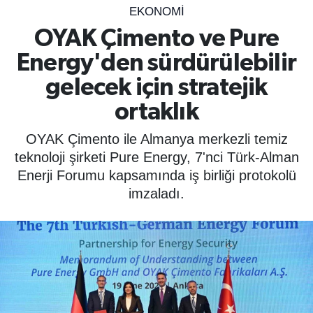
EKONOMİ
SPOR
OYAK Çimento ve Pure
Energy'den sürdürülebilir
ÇEVRE
gelecek için stratejik
YAŞAM
ortaklık
BİLİM - TEKNOLOJİ
OYAK Çimento ile Almanya merkezli temiz
teknoloji şirketi Pure Energy, 7'nci Türk-Alman
KADIN
Enerji Forumu kapsamında iş birliği protokolü
imzaladı.
KÜLTÜR SANAT
MAGAZİN