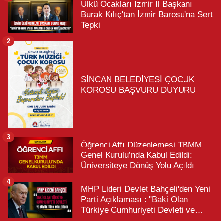
Ülkü Ocakları İzmir İl Başkanı
Burak Kılıç'tan İzmir Barosu'na Sert
Tepki
2
SİNCAN BELEDİYESİ ÇOCUK
KOROSU BAŞVURU DUYURU
3
Öğrenci Affı Düzenlemesi TBMM
Genel Kurulu’nda Kabul Edildi:
Üniversiteye Dönüş Yolu Açıldı
4
MHP Lideri Devlet Bahçeli'den Yeni
Parti Açıklaması : "Baki Olan
Türkiye Cumhuriyeti Devleti ve
Büyük Türk Milletidir"