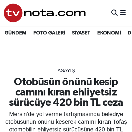
GÜNDEM
Hava Durumu
GÜNDEM
FOTO GALERİ
SİYASET
EKONOMİ
D
SİYASET
Trafik Durumu
EKONOMİ
Süper Lig Puan Durumu ve Fikstür
DÜNYA
Tüm Manşetler
ASAYIŞ
Otobüsün önünü kesip
YURT
Son Dakika Haberleri
camını kıran ehliyetsiz
EĞİTİM
Haber Arşivi
sürücüye 420 bin TL ceza
ÖZEL HABER
Mersin'de yol verme tartışmasında belediye
otobüsünün önünü keserek camını kıran Tofaş
SAĞLIK
otomobilin ehliyetsiz sürücüsüne 420 bin TL