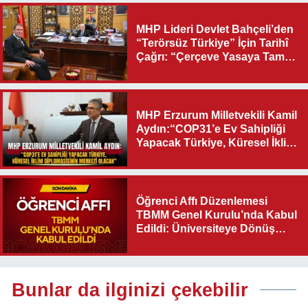
MHP Lideri Devlet Bahçeli’den
“Terörsüz Türkiye” İçin Tarihî
Çağrı: “Çerçeve Yasaya Tam
Destek Verilmelidir”
MHP Erzurum Milletvekili Kamil
Aydın:“COP31’e Ev Sahipliği
Yapacak Türkiye, Küresel İklim
Diplomasisinin Merkezi
Olacak"
Öğrenci Affı Düzenlemesi
TBMM Genel Kurulu’nda Kabul
Edildi: Üniversiteye Dönüş
Yolu Açıldı
Bunlar da ilginizi çekebilir