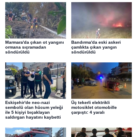
Marmara'da çıkan ot yangını
Bandırma'da eski askeri
ormana sıçramadan
çamlıkta çıkan yangın
söndürüldü
söndürüldü
Eskişehir'de neo-nazi
Üç tekerli elektrikli
sembolü olan hücum yeleği
motosiklet otomobille
ile 5 kişiyi bıçaklayan
çarpıştı: 4 yaralı
saldırgan hayatını kaybetti