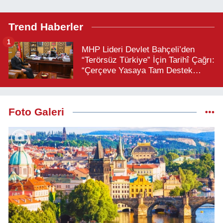
Trend Haberler
1
MHP Lideri Devlet Bahçeli’den
“Terörsüz Türkiye” İçin Tarihî Çağrı:
“Çerçeve Yasaya Tam Destek
Verilmelidir”
Foto Galeri