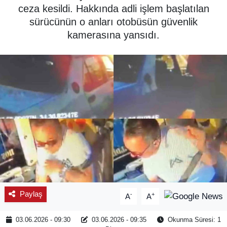
ceza kesildi. Hakkında adli işlem başlatılan
SPOR
sürücünün o anları otobüsün güvenlik
kamerasına yansıdı.
ÇEVRE
YAŞAM
BİLİM - TEKNOLOJİ
KADIN
KÜLTÜR SANAT
MAGAZİN
Paylaş
-
+
A
A
03.06.2026 - 09:30
03.06.2026 - 09:35
Okunma Süresi: 1