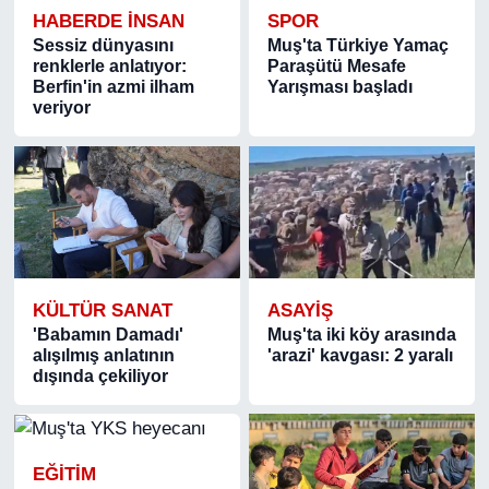
HABERDE INSAN
SPOR
Sessiz dünyasını
Muş'ta Türkiye Yamaç
renklerle anlatıyor:
Paraşütü Mesafe
Berfin'in azmi ilham
Yarışması başladı
veriyor
KÜLTÜR SANAT
ASAYIŞ
'Babamın Damadı'
Muş'ta iki köy arasında
alışılmış anlatının
'arazi' kavgası: 2 yaralı
dışında çekiliyor
EĞİTİM