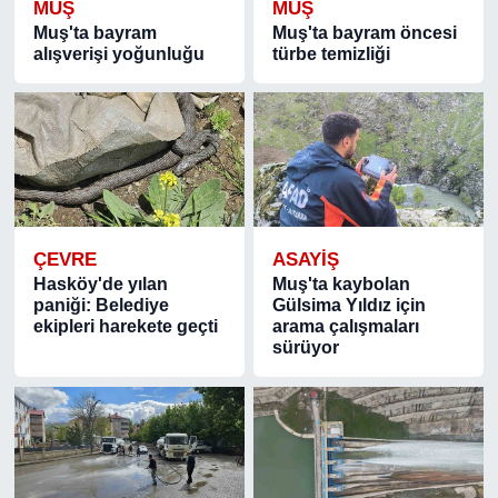
MUŞ
MUŞ
Muş'ta bayram
Muş'ta bayram öncesi
alışverişi yoğunluğu
türbe temizliği
ÇEVRE
ASAYIŞ
Hasköy'de yılan
Muş'ta kaybolan
paniği: Belediye
Gülsima Yıldız için
ekipleri harekete geçti
arama çalışmaları
sürüyor