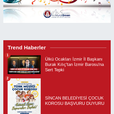
Trend Haberler
1
Ülkü Ocakları İzmir İl Başkanı
Burak Kılıç'tan İzmir Barosu'na
Sert Tepki
2
SİNCAN BELEDİYESİ ÇOCUK
KOROSU BAŞVURU DUYURU