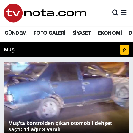
GÜNDEM
Hava Durumu
GÜNDEM
FOTO GALERİ
SİYASET
EKONOMİ
D
SİYASET
Trafik Durumu
Muş
EKONOMİ
Süper Lig Puan Durumu ve Fikstür
DÜNYA
Tüm Manşetler
YURT
Son Dakika Haberleri
EĞİTİM
Haber Arşivi
ÖZEL HABER
Muş'ta kontrolden çıkan otomobil dehşet
SAĞLIK
saçtı: 1'i ağır 3 yaralı