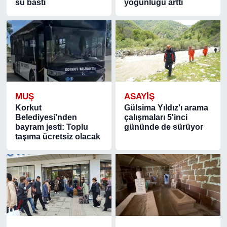
su bastı
yoğunluğu arttı
MUŞ
ASAYIŞ
Korkut
Gülsima Yıldız'ı arama
Belediyesi'nden
çalışmaları 5'inci
bayram jesti: Toplu
gününde de sürüyor
taşıma ücretsiz olacak