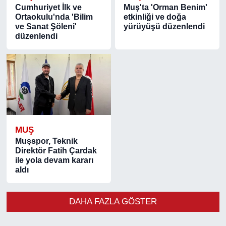
Cumhuriyet İlk ve
Muş'ta 'Orman Benim'
Ortaokulu'nda 'Bilim
etkinliği ve doğa
ve Sanat Şöleni'
yürüyüşü düzenlendi
düzenlendi
MUŞ
Muşspor, Teknik
Direktör Fatih Çardak
ile yola devam kararı
aldı
DAHA FAZLA GÖSTER