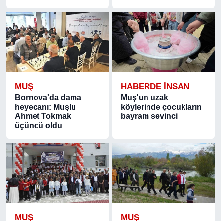
MUŞ
HABERDE INSAN
Bornova'da dama
Muş'un uzak
heyecanı: Muşlu
köylerinde çocukların
Ahmet Tokmak
bayram sevinci
üçüncü oldu
MUŞ
MUŞ