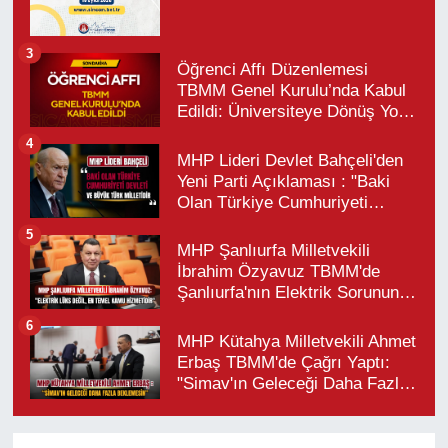
3
Öğrenci Affı Düzenlemesi
TBMM Genel Kurulu’nda Kabul
Edildi: Üniversiteye Dönüş Yolu
Açıldı
4
MHP Lideri Devlet Bahçeli'den
Yeni Parti Açıklaması : "Baki
Olan Türkiye Cumhuriyeti
Devleti ve Büyük Türk Milletidir"
5
MHP Şanlıurfa Milletvekili
İbrahim Özyavuz TBMM'de
Şanlıurfa'nın Elektrik Sorununu
Gündeme Taşıdı
6
MHP Kütahya Milletvekili Ahmet
Erbaş TBMM'de Çağrı Yaptı:
"Simav'ın Geleceği Daha Fazla
Beklemesin"