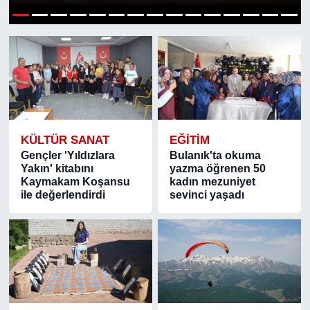
SPOR
1
2
3
4
5
6
7
8
9
10
11
12
13
14
15
ÇEVRE
YAŞAM
BİLİM - TEKNOLOJİ
KÜLTÜR SANAT
EĞİTİM
Gençler 'Yıldızlara
Bulanık'ta okuma
KADIN
Yakın' kitabını
yazma öğrenen 50
Kaymakam Koşansu
kadın mezuniyet
ile değerlendirdi
sevinci yaşadı
KÜLTÜR SANAT
MAGAZİN