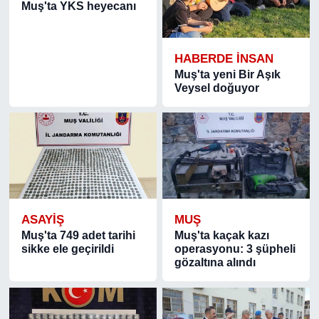
Muş'ta YKS heyecanı
HABERDE INSAN
Muş'ta yeni Bir Aşık
Veysel doğuyor
ASAYIŞ
MUŞ
Muş'ta 749 adet tarihi
Muş'ta kaçak kazı
sikke ele geçirildi
operasyonu: 3 şüpheli
gözaltına alındı