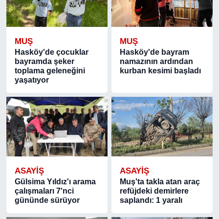
MUŞ
MUŞ
Hasköy'de çocuklar
Hasköy'de bayram
bayramda şeker
namazının ardından
toplama geleneğini
kurban kesimi başladı
yaşatıyor
ASAYIŞ
ASAYIŞ
Gülsima Yıldız'ı arama
Muş'ta takla atan araç
çalışmaları 7'nci
refüjdeki demirlere
gününde sürüyor
saplandı: 1 yaralı