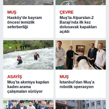
MUŞ
ÇEVRE
Hasköy'de bayram
Muş'ta Alparslan-2
öncesi temizlik
Barajı'nda ilk kez
seferberliği
dolusavak kapakları
açıldı
ASAYIŞ
MUŞ
Muş'ta akıntıya kapılan
İstanbul'dan Muş'a
kadını arama
robotik operasyon
çalışmaları sürüyor