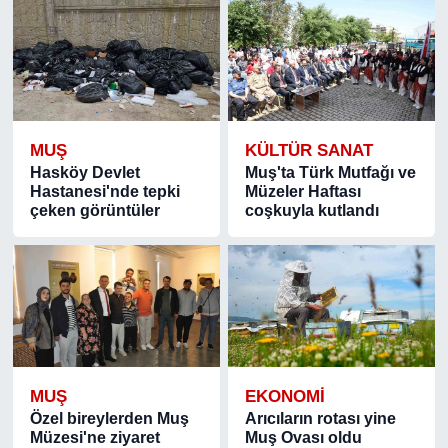
MUŞ
KÜLTÜR SANAT
Hasköy Devlet
Muş'ta Türk Mutfağı ve
Hastanesi'nde tepki
Müzeler Haftası
çeken görüntüler
coşkuyla kutlandı
MUŞ
EKONOMİ
Özel bireylerden Muş
Arıcıların rotası yine
Müzesi'ne ziyaret
Muş Ovası oldu