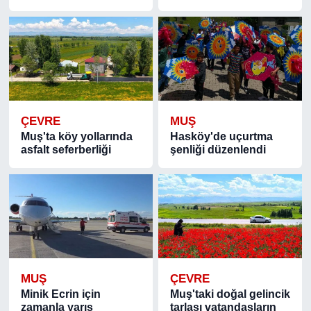
ÇEVRE
MUŞ
Muş'ta köy yollarında
Hasköy'de uçurtma
asfalt seferberliği
şenliği düzenlendi
MUŞ
ÇEVRE
Minik Ecrin için
Muş'taki doğal gelincik
zamanla yarış
tarlası vatandaşların