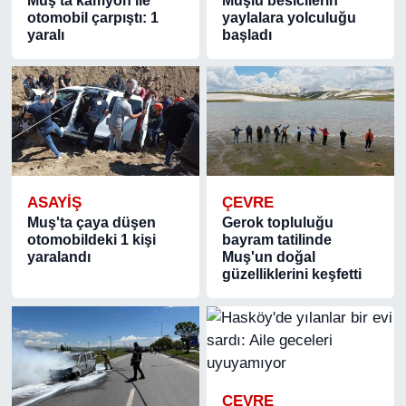
Muş'ta kamyon ile
Muşlu besicilerin
otomobil çarpıştı: 1
yaylalara yolculuğu
yaralı
başladı
ASAYIŞ
ÇEVRE
Muş'ta çaya düşen
Gerok topluluğu
otomobildeki 1 kişi
bayram tatilinde
yaralandı
Muş'un doğal
güzelliklerini keşfetti
ÇEVRE