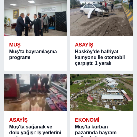
MUŞ
ASAYIŞ
Muş'ta bayramlaşma
Hasköy'de hafriyat
programı
kamyonu ile otomobil
çarpıştı: 1 yaralı
ASAYIŞ
EKONOMİ
Muş'ta sağanak ve
Muş'ta kurban
dolu yağışı: İş yerlerini
pazarında bayram