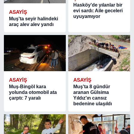
Hasköy'de yılanlar bir
evi sardı: Aile geceleri
ASAYIŞ
uyuyamıyor
Muş'ta seyir halindeki
araç alev alev yandı
ASAYIŞ
ASAYIŞ
Muş-Bingöl kara
Muş'ta 8 gündür
yolunda otomobil ata
aranan Gülsima
çarptı: 7 yaralı
Yıldız'ın cansız
bedenine ulaşıldı