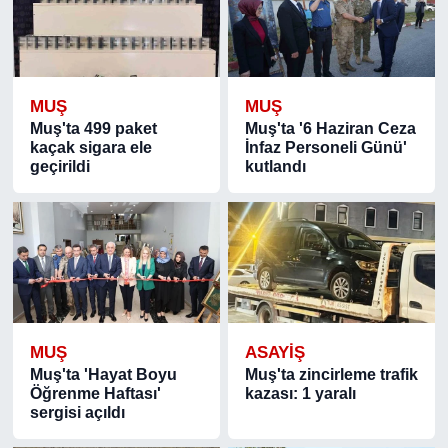
MUŞ
MUŞ
Muş'ta 499 paket
Muş'ta '6 Haziran Ceza
kaçak sigara ele
İnfaz Personeli Günü'
geçirildi
kutlandı
MUŞ
ASAYIŞ
Muş'ta 'Hayat Boyu
Muş'ta zincirleme trafik
Öğrenme Haftası'
kazası: 1 yaralı
sergisi açıldı