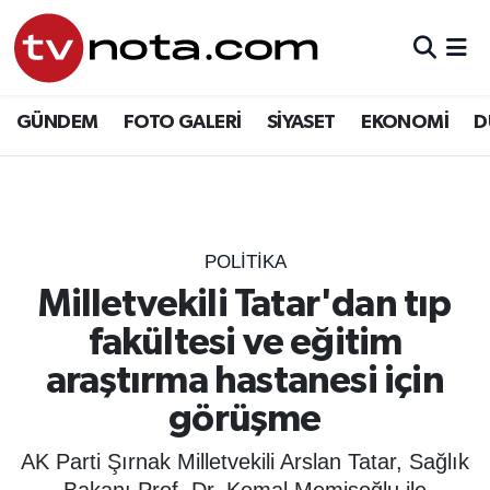
GÜNDEM
Hava Durumu
GÜNDEM
FOTO GALERİ
SİYASET
EKONOMİ
D
SİYASET
Trafik Durumu
EKONOMİ
Süper Lig Puan Durumu ve Fikstür
DÜNYA
Tüm Manşetler
POLİTİKA
Milletvekili Tatar'dan tıp
YURT
Son Dakika Haberleri
fakültesi ve eğitim
EĞİTİM
Haber Arşivi
araştırma hastanesi için
görüşme
ÖZEL HABER
AK Parti Şırnak Milletvekili Arslan Tatar, Sağlık
SAĞLIK