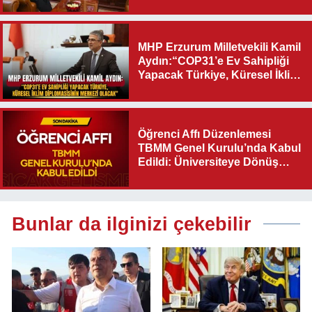
Destek Verilmelidir”
MHP Erzurum Milletvekili Kamil
Aydın:“COP31’e Ev Sahipliği
Yapacak Türkiye, Küresel İklim
Diplomasisinin Merkezi
Olacak"
Öğrenci Affı Düzenlemesi
TBMM Genel Kurulu’nda Kabul
Edildi: Üniversiteye Dönüş
Yolu Açıldı
Bunlar da ilginizi çekebilir