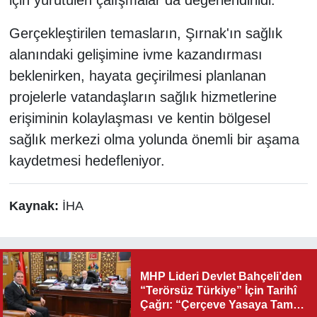
için yürütülen çalışmalar da değerlendirildi.
Gerçekleştirilen temasların, Şırnak'ın sağlık
alanındaki gelişimine ivme kazandırması
beklenirken, hayata geçirilmesi planlanan
projelerle vatandaşların sağlık hizmetlerine
erişiminin kolaylaşması ve kentin bölgesel
sağlık merkezi olma yolunda önemli bir aşama
kaydetmesi hedefleniyor.
Kaynak:
İHA
MHP Lideri Devlet Bahçeli’den
“Terörsüz Türkiye” İçin Tarihî
Çağrı: “Çerçeve Yasaya Tam