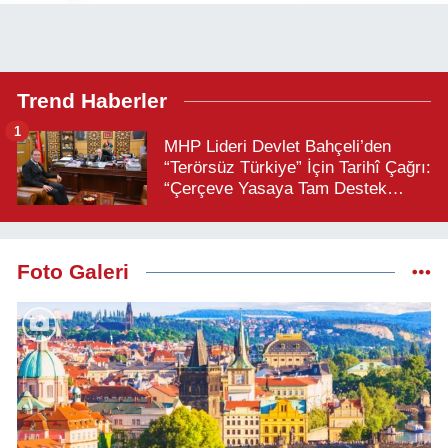
Trend Haberler
1
MHP Lideri Devlet Bahçeli’den
“Terörsüz Türkiye” İçin Tarihî Çağrı:
“Çerçeve Yasaya Tam Destek
Verilmelidir”
Foto Galeri