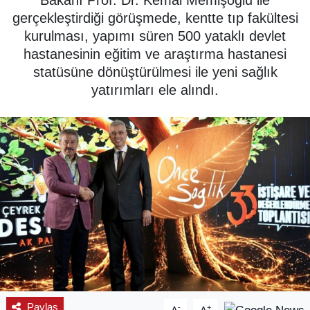
Bakanı Prof. Dr. Kemal Memişoğlu ile
gerçekleştirdiği görüşmede, kentte tıp fakültesi
SPOR
kurulması, yapımı süren 500 yataklı devlet
hastanesinin eğitim ve araştırma hastanesi
ÇEVRE
statüsüne dönüştürülmesi ile yeni sağlık
yatırımları ele alındı.
YAŞAM
BİLİM - TEKNOLOJİ
KADIN
KÜLTÜR SANAT
MAGAZİN
Paylaş
-
+