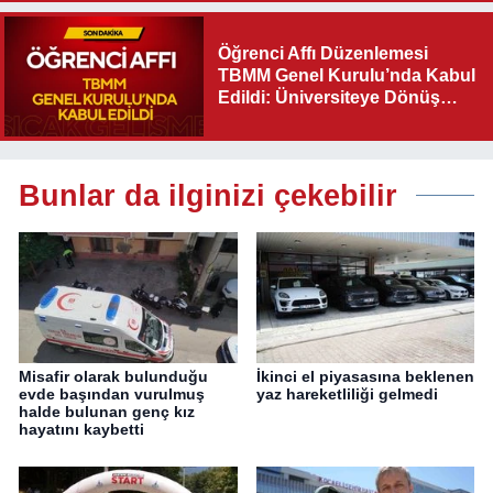
Olacak"
Öğrenci Affı Düzenlemesi
TBMM Genel Kurulu’nda Kabul
Edildi: Üniversiteye Dönüş
Yolu Açıldı
Bunlar da ilginizi çekebilir
Misafir olarak bulunduğu
İkinci el piyasasına beklenen
evde başından vurulmuş
yaz hareketliliği gelmedi
halde bulunan genç kız
hayatını kaybetti