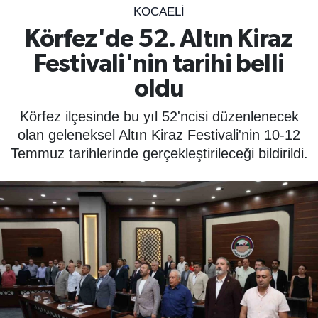
KOCAELI
SPOR
Körfez'de 52. Altın Kiraz
Festivali'nin tarihi belli
ÇEVRE
oldu
YAŞAM
Körfez ilçesinde bu yıl 52'ncisi düzenlenecek
BİLİM - TEKNOLOJİ
olan geleneksel Altın Kiraz Festivali'nin 10-12
Temmuz tarihlerinde gerçekleştirileceği bildirildi.
KADIN
KÜLTÜR SANAT
MAGAZİN