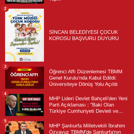
2
SİNCAN BELEDİYESİ ÇOCUK
KOROSU BAŞVURU DUYURU
3
Öğrenci Affı Düzenlemesi TBMM
Genel Kurulu’nda Kabul Edildi:
Üniversiteye Dönüş Yolu Açıldı
4
MHP Lideri Devlet Bahçeli'den Yeni
Parti Açıklaması : "Baki Olan
Türkiye Cumhuriyeti Devleti ve
Büyük Türk Milletidir"
5
MHP Şanlıurfa Milletvekili İbrahim
Özyavuz TBMM'de Şanlıurfa'nın