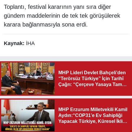
Toplantı, festival kararının yanı sıra diğer
gündem maddelerinin de tek tek görüşülerek
karara bağlanmasıyla sona erdi.
Kaynak:
İHA
MHP Lideri Devlet Bahçeli’den
“Terörsüz Türkiye” İçin Tarihî
Çağrı: “Çerçeve Yasaya Tam
Destek Verilmelidir”
MHP Erzurum Milletvekili Kamil
Aydın:“COP31’e Ev Sahipliği
Yapacak Türkiye, Küresel İklim
Diplomasisinin Merkezi