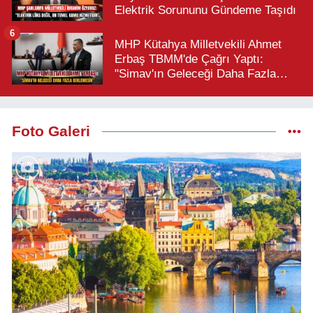
Elektrik Sorununu Gündeme Taşıdı
6
MHP Kütahya Milletvekili Ahmet
Erbaş TBMM'de Çağrı Yaptı:
"Simav'ın Geleceği Daha Fazla
Beklemesin"
Foto Galeri