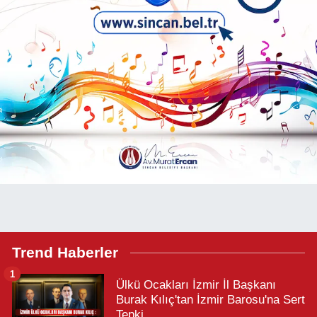
Trend Haberler
1
Ülkü Ocakları İzmir İl Başkanı
Burak Kılıç'tan İzmir Barosu'na Sert
Tepki