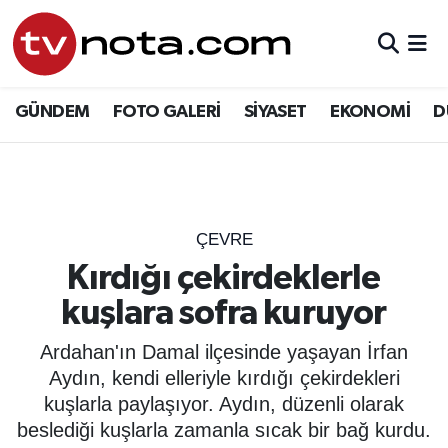
GÜNDEM
Hava Durumu
GÜNDEM
FOTO GALERİ
SİYASET
EKONOMİ
D
SİYASET
Trafik Durumu
EKONOMİ
Süper Lig Puan Durumu ve Fikstür
DÜNYA
Tüm Manşetler
ÇEVRE
Kırdığı çekirdeklerle
YURT
Son Dakika Haberleri
kuşlara sofra kuruyor
EĞİTİM
Haber Arşivi
Ardahan'ın Damal ilçesinde yaşayan İrfan
Aydın, kendi elleriyle kırdığı çekirdekleri
ÖZEL HABER
kuşlarla paylaşıyor. Aydın, düzenli olarak
beslediği kuşlarla zamanla sıcak bir bağ kurdu.
SAĞLIK