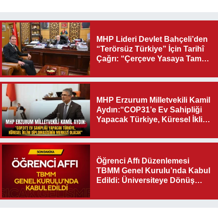
MHP Lideri Devlet Bahçeli’den
“Terörsüz Türkiye” İçin Tarihî
Çağrı: “Çerçeve Yasaya Tam
Destek Verilmelidir”
MHP Erzurum Milletvekili Kamil
Aydın:“COP31’e Ev Sahipliği
Yapacak Türkiye, Küresel İklim
Diplomasisinin Merkezi
Olacak"
Öğrenci Affı Düzenlemesi
TBMM Genel Kurulu’nda Kabul
Edildi: Üniversiteye Dönüş
Yolu Açıldı