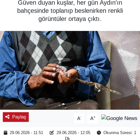
Güven duyan kuşlar, her gün Aydın'ın
bahçesinde toplanıp beslenirken renkli
SPOR
görüntüler ortaya çıktı.
ÇEVRE
YAŞAM
BİLİM - TEKNOLOJİ
KADIN
KÜLTÜR SANAT
MAGAZİN
Paylaş
-
+
A
A
29.06.2026 - 11:51
29.06.2026 - 12:05
Okunma Süresi: 1
Dk