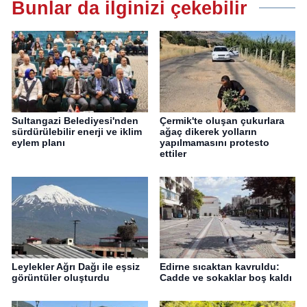
Bunlar da ilginizi çekebilir
Sultangazi Belediyesi'nden
Çermik'te oluşan çukurlara
sürdürülebilir enerji ve iklim
ağaç dikerek yolların
eylem planı
yapılmamasını protesto
ettiler
Leylekler Ağrı Dağı ile eşsiz
Edirne sıcaktan kavruldu:
görüntüler oluşturdu
Cadde ve sokaklar boş kaldı