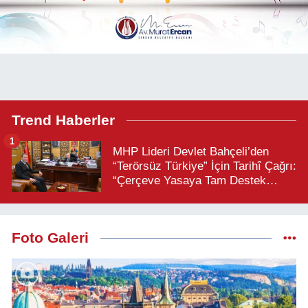
Trend Haberler
1
MHP Lideri Devlet Bahçeli’den
“Terörsüz Türkiye” İçin Tarihî Çağrı:
“Çerçeve Yasaya Tam Destek
Verilmelidir”
Foto Galeri