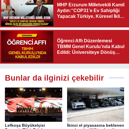
MHP Erzurum Milletvekili Kamil
Aydın:“COP31’e Ev Sahipliği
Yapacak Türkiye, Küresel İklim
Diplomasisinin Merkezi
Olacak"
Öğrenci Affı Düzenlemesi
TBMM Genel Kurulu’nda Kabul
Edildi: Üniversiteye Dönüş
Yolu Açıldı
Bunlar da ilginizi çekebilir
Lefkoşa Büyükelçisi
İkinci el piyasasına beklenen