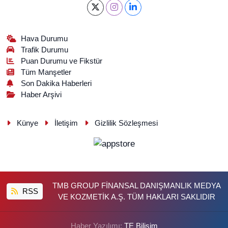
Hava Durumu
Trafik Durumu
Puan Durumu ve Fikstür
Tüm Manşetler
Son Dakika Haberleri
Haber Arşivi
Künye
İletişim
Gizlilik Sözleşmesi
TMB GROUP FİNANSAL DANIŞMANLIK MEDYA
RSS
VE KOZMETİK A.Ş. TÜM HAKLARI SAKLIDIR
Haber Yazılımı:
TE Bilişim