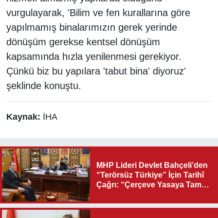
vurgulayarak, 'Bilim ve fen kurallarına göre
yapılmamış binalarımızın gerek yerinde
dönüşüm gerekse kentsel dönüşüm
kapsamında hızla yenilenmesi gerekiyor.
Çünkü biz bu yapılara 'tabut bina' diyoruz'
şeklinde konuştu.
Kaynak:
İHA
MHP Lideri Devlet Bahçeli’den
“Terörsüz Türkiye” İçin Tarihî
Çağrı: “Çerçeve Yasaya Tam
Destek Verilmelidir”