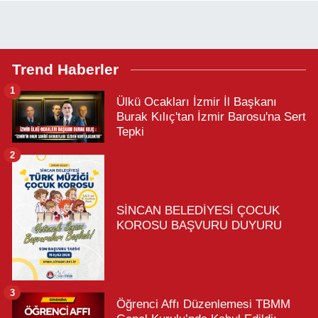
Trend Haberler
1
Ülkü Ocakları İzmir İl Başkanı
Burak Kılıç'tan İzmir Barosu'na Sert
Tepki
2
SİNCAN BELEDİYESİ ÇOCUK
KOROSU BAŞVURU DUYURU
3
Öğrenci Affı Düzenlemesi TBMM