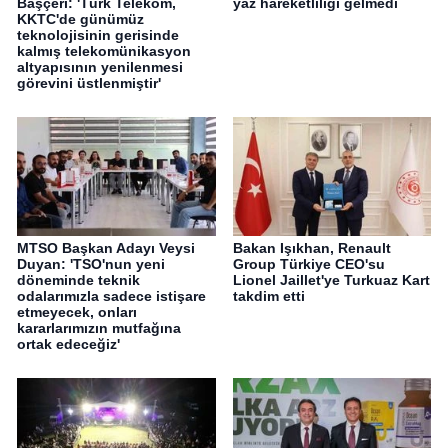
Başçeri: 'Türk Telekom,
yaz hareketliliği gelmedi
KKTC'de günümüz
teknolojisinin gerisinde
kalmış telekomünikasyon
altyapısının yenilenmesi
görevini üstlenmiştir'
MTSO Başkan Adayı Veysi
Bakan Işıkhan, Renault
Duyan: 'TSO'nun yeni
Group Türkiye CEO'su
döneminde teknik
Lionel Jaillet'ye Turkuaz Kart
odalarımızla sadece istişare
takdim etti
etmeyecek, onları
kararlarımızın mutfağına
ortak edeceğiz'