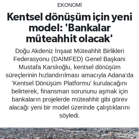
EKONOMİ
SPOR
Kentsel dönüşüm için yeni
model: 'Bankalar
ÇEVRE
müteahhit olacak'
YAŞAM
Doğu Akdeniz İnşaat Müteahhit Birlikleri
BİLİM - TEKNOLOJİ
Federasyonu (DAİMFED) Genel Başkanı
Mustafa Karslıoğlu, kentsel dönüşüm
KADIN
süreçlerinin hızlandırılması amacıyla Adana'da
'Kentsel Dönüşüm Platformu' kurulacağını
KÜLTÜR SANAT
belirterek, finansman sorununu aşmak için
bankaların projelerde müteahhit gibi görev
MAGAZİN
alacağı yeni bir model üzerinde çalıştıklarını
söyledi.