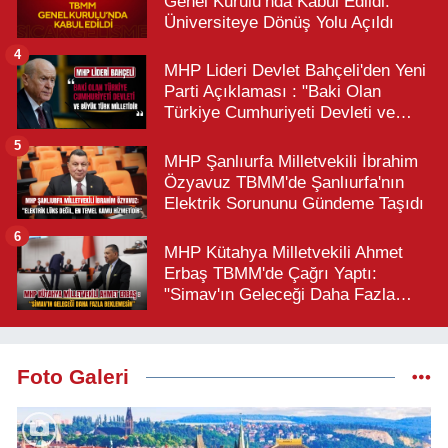
Genel Kurulu’nda Kabul Edildi:
Üniversiteye Dönüş Yolu Açıldı
4
MHP Lideri Devlet Bahçeli'den Yeni
Parti Açıklaması : "Baki Olan
Türkiye Cumhuriyeti Devleti ve
Büyük Türk Milletidir"
5
MHP Şanlıurfa Milletvekili İbrahim
Özyavuz TBMM'de Şanlıurfa'nın
Elektrik Sorununu Gündeme Taşıdı
6
MHP Kütahya Milletvekili Ahmet
Erbaş TBMM'de Çağrı Yaptı:
"Simav'ın Geleceği Daha Fazla
Beklemesin"
Foto Galeri