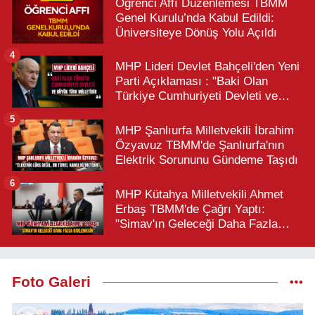
Öğrenci Affı Düzenlemesi TBMM
Genel Kurulu’nda Kabul Edildi:
Üniversiteye Dönüş Yolu Açıldı
4
MHP Lideri Devlet Bahçeli'den Yeni
Parti Açıklaması : "Baki Olan
Türkiye Cumhuriyeti Devleti ve
Büyük Türk Milletidir"
5
MHP Şanlıurfa Milletvekili İbrahim
Özyavuz TBMM'de Şanlıurfa'nın
Elektrik Sorununu Gündeme Taşıdı
6
MHP Kütahya Milletvekili Ahmet
Erbaş TBMM'de Çağrı Yaptı:
"Simav'ın Geleceği Daha Fazla
Beklemesin"
Foto Galeri