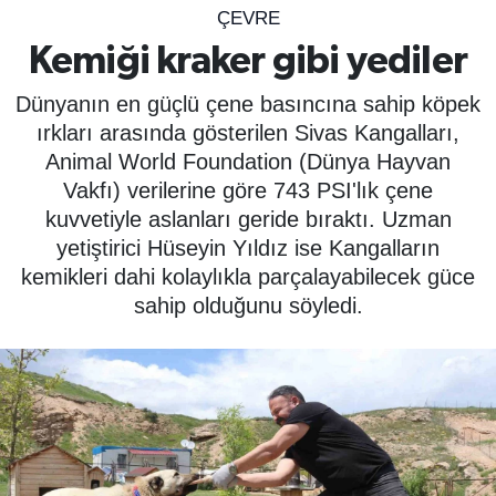
ÇEVRE
SPOR
Kemiği kraker gibi yediler
ÇEVRE
Dünyanın en güçlü çene basıncına sahip köpek
ırkları arasında gösterilen Sivas Kangalları,
YAŞAM
Animal World Foundation (Dünya Hayvan
Vakfı) verilerine göre 743 PSI'lık çene
BİLİM - TEKNOLOJİ
kuvvetiyle aslanları geride bıraktı. Uzman
yetiştirici Hüseyin Yıldız ise Kangalların
KADIN
kemikleri dahi kolaylıkla parçalayabilecek güce
sahip olduğunu söyledi.
KÜLTÜR SANAT
MAGAZİN