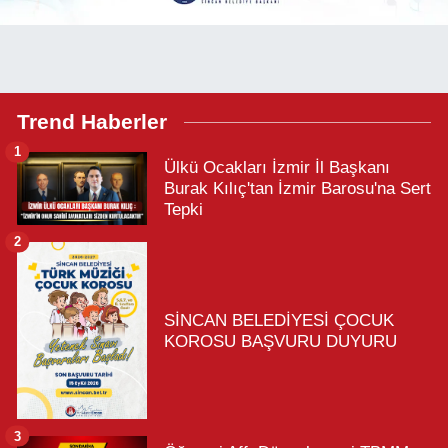
Trend Haberler
1
Ülkü Ocakları İzmir İl Başkanı
Burak Kılıç'tan İzmir Barosu'na Sert
Tepki
2
SİNCAN BELEDİYESİ ÇOCUK
KOROSU BAŞVURU DUYURU
3