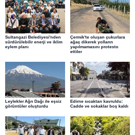
Sultangazi Belediyesi'nden
Çermik'te oluşan çukurlara
sürdürülebilir enerji ve iklim
ağaç dikerek yolların
eylem planı
yapılmamasını protesto
ettiler
Leylekler Ağrı Dağı ile eşsiz
Edirne sıcaktan kavruldu:
görüntüler oluşturdu
Cadde ve sokaklar boş kaldı