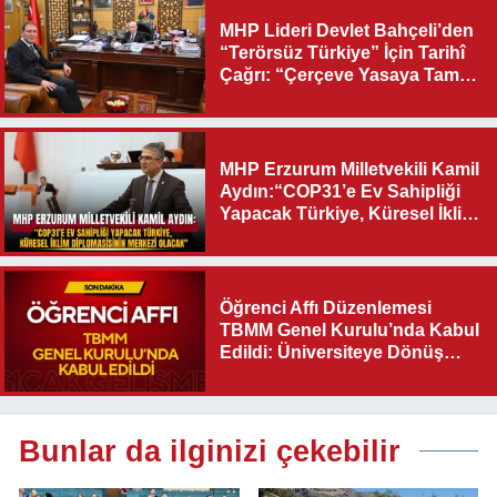
MHP Lideri Devlet Bahçeli’den
“Terörsüz Türkiye” İçin Tarihî
Çağrı: “Çerçeve Yasaya Tam
Destek Verilmelidir”
MHP Erzurum Milletvekili Kamil
Aydın:“COP31’e Ev Sahipliği
Yapacak Türkiye, Küresel İklim
Diplomasisinin Merkezi
Olacak"
Öğrenci Affı Düzenlemesi
TBMM Genel Kurulu’nda Kabul
Edildi: Üniversiteye Dönüş
Yolu Açıldı
Bunlar da ilginizi çekebilir