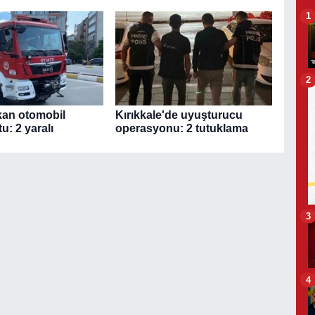
1
2
kan otomobil
Kırıkkale'de uyuşturucu
u: 2 yaralı
operasyonu: 2 tutuklama
3
4