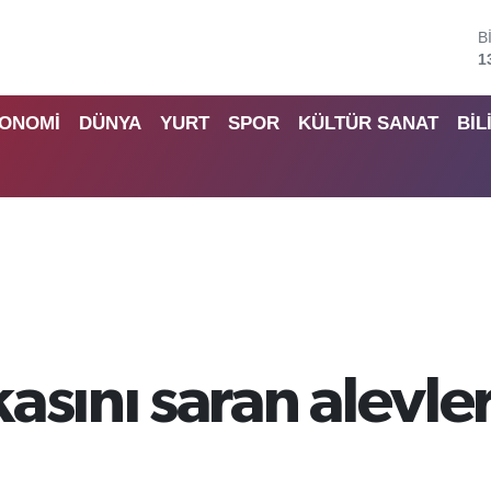
B
6
D
4
ONOMİ
DÜNYA
YURT
SPOR
KÜLTÜR SANAT
BİL
E
5
S
6
G
6
B
1
kasını saran alevl