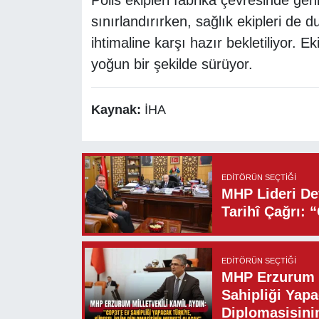
Polis ekipleri fabrika çevresinde geni
sınırlandırırken, sağlık ekipleri d
ihtimaline karşı hazır bekletiliyor. Ek
yoğun bir şekilde sürüyor.
Kaynak:
İHA
EDITÖRÜN SEÇTIĞI
MHP Lideri Dev
Tarihî Çağrı: 
EDITÖRÜN SEÇTIĞI
MHP Erzurum M
Sahipliği Yapa
Diplomasisini