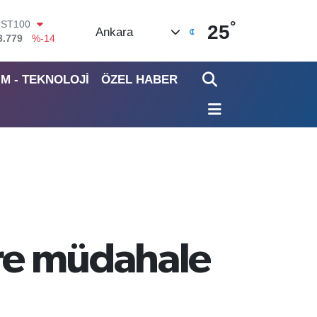
°
ITCOIN
25
Ankara
4.960,21
%0.87
OLAR
7,7436
%0.18
İM - TEKNOLOJİ
ÖZEL HABER
URO
5,2510
%0.32
TERLİN
4,4811
%0.38
RAM ALTIN
660.55
%0.03
İST100
3.779
%-14
ere müdahale