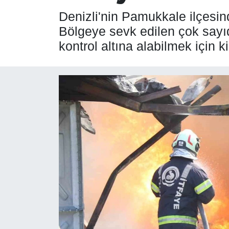
Denizli'nin Pamukkale ilçesin
SPOR
Bölgeye sevk edilen çok sayıd
kontrol altına alabilmek için 
ÇEVRE
YAŞAM
BİLİM - TEKNOLOJİ
KADIN
KÜLTÜR SANAT
MAGAZİN