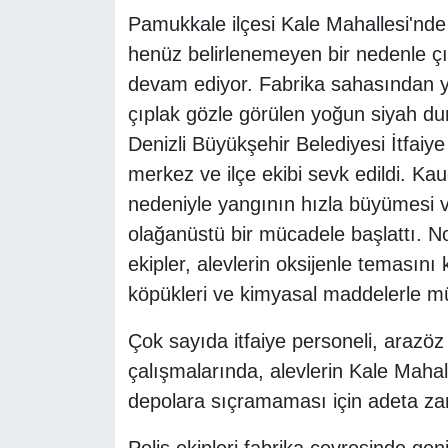
Pamukkale ilçesi Kale Mahallesi'nde 
henüz belirlenemeyen bir nedenle 
devam ediyor. Fabrika sahasından y
çıplak gözle görülen yoğun siyah d
Denizli Büyükşehir Belediyesi İtfaiy
merkez ve ilçe ekibi sevk edildi. K
nedeniyle yangının hızla büyümesi ve
olağanüstü bir mücadele başlattı. N
ekipler, alevlerin oksijenle teması
köpükleri ve kimyasal maddelerle m
Çok sayıda itfaiye personeli, arazöz
çalışmalarında, alevlerin Kale Mahall
depolara sıçramaması için adeta zam