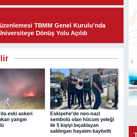
Düzenlemesi TBMM Genel Kurulu’nda
Üniversiteye Dönüş Yolu Açıldı
lir
da eski askeri
Eskişehir'de neo-nazi
çıkan yangın
sembolü olan hücum yeleği
dü
ile 5 kişiyi bıçaklayan
saldırgan hayatını kaybetti