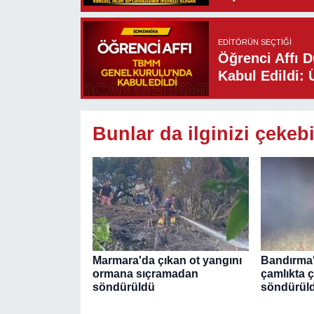
EDITÖRÜN SEÇTIĞI
Öğrenci Affı 
Kabul Edildi: 
Bunlar da ilginizi çekebi
Marmara'da çıkan ot yangını
Bandırma'
ormana sıçramadan
çamlıkta 
söndürüldü
söndürül