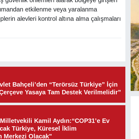
ş güvenlik önlemleri alarak bölgeye girişleri
e dumandan etkilenme veya yaralanma
iplerin alevleri kontrol altına alma çalışmaları
let Bahçeli’den “Terörsüz Türkiye” İçin
“Çerçeve Yasaya Tam Destek Verilmelidir”
illetvekili Kamil Aydın:“COP31’e Ev
cak Türkiye, Küresel İklim
n Merkezi Olacak"