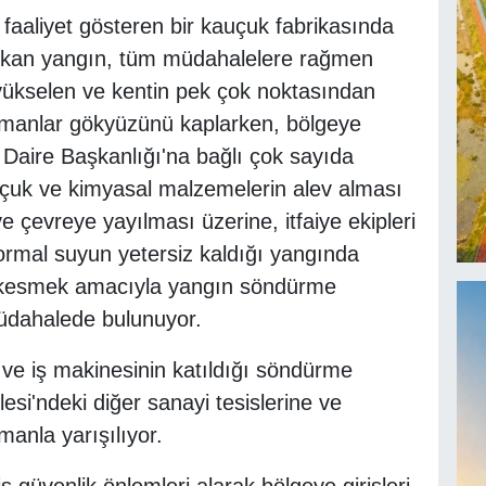
faaliyet gösteren bir kauçuk fabrikasında
çıkan yangın, tüm müdahalelere rağmen
ükselen ve kentin pek çok noktasından
umanlar gökyüzünü kaplarken, bölgeye
e Daire Başkanlığı'na bağlı çok sayıda
auçuk ve kimyasal malzemelerin alev alması
 çevreye yayılması üzerine, itfaiye ekipleri
ormal suyun yetersiz kaldığı yangında
nı kesmek amacıyla yangın söndürme
üdahalede bulunuyor.
 ve iş makinesinin katıldığı söndürme
esi'ndeki diğer sanayi tesislerine ve
anla yarışılıyor.