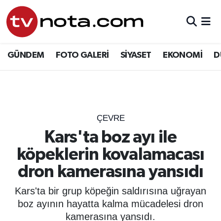
GÜNDEM
Hava Durumu
GÜNDEM
FOTO GALERİ
SİYASET
EKONOMİ
D
SİYASET
Trafik Durumu
EKONOMİ
Süper Lig Puan Durumu ve Fikstür
DÜNYA
Tüm Manşetler
ÇEVRE
Kars'ta boz ayı ile
YURT
Son Dakika Haberleri
köpeklerin kovalamacası
EĞİTİM
Haber Arşivi
dron kamerasına yansıdı
ÖZEL HABER
Kars'ta bir grup köpeğin saldırısına uğrayan
boz ayının hayatta kalma mücadelesi dron
SAĞLIK
kamerasına yansıdı.