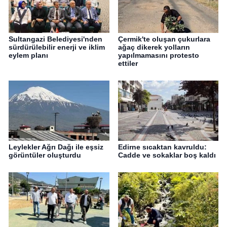
Sultangazi Belediyesi'nden
Çermik'te oluşan çukurlara
sürdürülebilir enerji ve iklim
ağaç dikerek yolların
eylem planı
yapılmamasını protesto
ettiler
Leylekler Ağrı Dağı ile eşsiz
Edirne sıcaktan kavruldu:
görüntüler oluşturdu
Cadde ve sokaklar boş kaldı