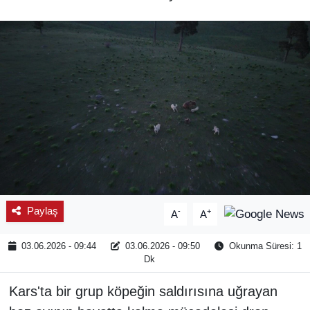
SPOR
ÇEVRE
YAŞAM
BİLİM - TEKNOLOJİ
KADIN
KÜLTÜR SANAT
Paylaş
-
+
A
A
MAGAZİN
03.06.2026 - 09:44
03.06.2026 - 09:50
Okunma Süresi: 1
Dk
Kars'ta bir grup köpeğin saldırısına uğrayan