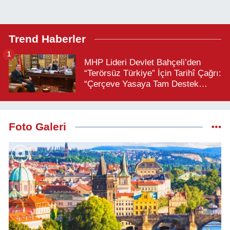
Trend Haberler
1
MHP Lideri Devlet Bahçeli’den
“Terörsüz Türkiye” İçin Tarihî Çağrı:
“Çerçeve Yasaya Tam Destek
Verilmelidir”
Foto Galeri