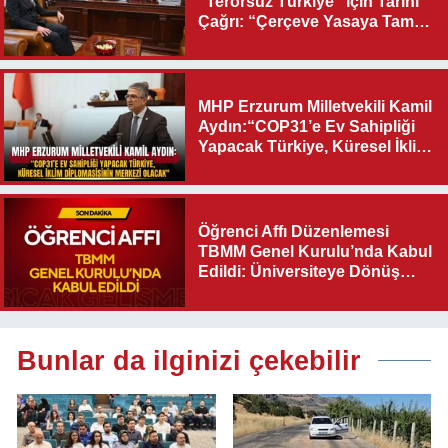
“Terörsüz Türkiye” İçin Tarihî
Çağrı: “Çerçeve Yasaya Tam
Destek Verilmelidir”
MHP Erzurum Milletvekili Kamil
Aydın:“COP31’e Ev Sahipliği
Yapacak Türkiye, Küresel İklim
Diplomasisinin Merkezi
Olacak"
Öğrenci Affı Düzenlemesi
TBMM Genel Kurulu’nda Kabul
Edildi: Üniversiteye Dönüş
Yolu Açıldı
Bunlar da ilginizi çekebilir