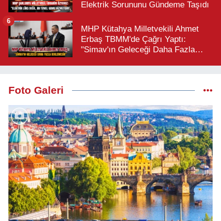
Elektrik Sorununu Gündeme Taşıdı
6
MHP Kütahya Milletvekili Ahmet
Erbaş TBMM'de Çağrı Yaptı:
"Simav'ın Geleceği Daha Fazla
Beklemesin"
Foto Galeri