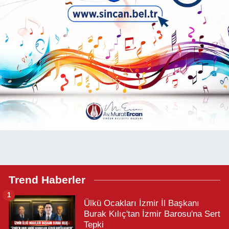
Trend Haberler
1
Ülkü Ocakları İzmir İl Başkanı
Burak Kılıç'tan İzmir Barosu'na Sert
Tepki