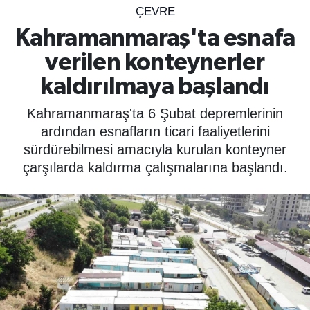
ÇEVRE
SPOR
Kahramanmaraş'ta esnafa
verilen konteynerler
ÇEVRE
kaldırılmaya başlandı
YAŞAM
Kahramanmaraş'ta 6 Şubat depremlerinin
BİLİM - TEKNOLOJİ
ardından esnafların ticari faaliyetlerini
sürdürebilmesi amacıyla kurulan konteyner
KADIN
çarşılarda kaldırma çalışmalarına başlandı.
KÜLTÜR SANAT
MAGAZİN