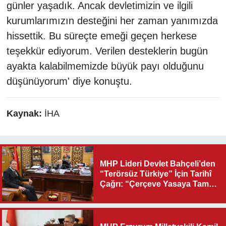
günler yaşadık. Ancak devletimizin ve ilgili
kurumlarımızın desteğini her zaman yanımızda
hissettik. Bu süreçte emeği geçen herkese
teşekkür ediyorum. Verilen desteklerin bugün
ayakta kalabilmemizde büyük payı olduğunu
düşünüyorum' diye konuştu.
Kaynak:
İHA
MHP Lideri Devlet Bahçeli’den
“Terörsüz Türkiye” İçin Tarihî
Çağrı: “Çerçeve Yasaya Tam
Destek Verilmelidir”