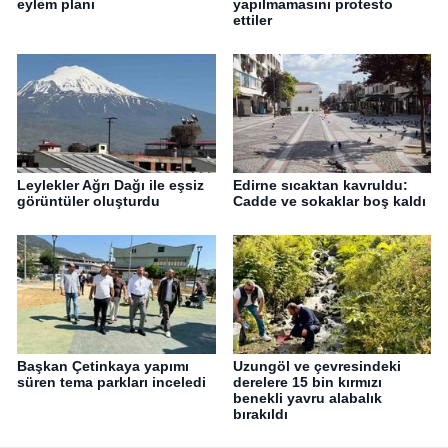
eylem planı
yapılmamasını protesto
ettiler
Leylekler Ağrı Dağı ile eşsiz
Edirne sıcaktan kavruldu:
görüntüler oluşturdu
Cadde ve sokaklar boş kaldı
Başkan Çetinkaya yapımı
Uzungöl ve çevresindeki
süren tema parkları inceledi
derelere 15 bin kırmızı
benekli yavru alabalık
bırakıldı