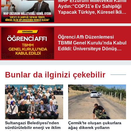
MHP Erzurum Milletvekili Kamil
Aydın:“COP31’e Ev Sahipliği
Yapacak Türkiye, Küresel İklim
Diplomasisinin Merkezi
Olacak"
Öğrenci Affı Düzenlemesi
TBMM Genel Kurulu’nda Kabul
Edildi: Üniversiteye Dönüş
Yolu Açıldı
Bunlar da ilginizi çekebilir
Sultangazi Belediyesi'nden
Çermik'te oluşan çukurlara
sürdürülebilir enerji ve iklim
ağaç dikerek yolların