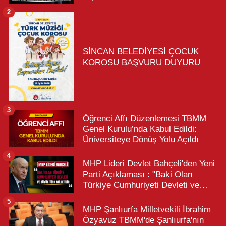
2
SİNCAN BELEDİYESİ ÇOCUK
KOROSU BAŞVURU DUYURU
3
Öğrenci Affı Düzenlemesi TBMM
Genel Kurulu’nda Kabul Edildi:
Üniversiteye Dönüş Yolu Açıldı
4
MHP Lideri Devlet Bahçeli'den Yeni
Parti Açıklaması : "Baki Olan
Türkiye Cumhuriyeti Devleti ve
Büyük Türk Milletidir"
5
MHP Şanlıurfa Milletvekili İbrahim
Özyavuz TBMM'de Şanlıurfa'nın