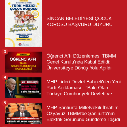
SİNCAN BELEDİYESİ ÇOCUK
KOROSU BAŞVURU DUYURU
3
Öğrenci Affı Düzenlemesi TBMM
Genel Kurulu’nda Kabul Edildi:
Üniversiteye Dönüş Yolu Açıldı
4
MHP Lideri Devlet Bahçeli'den Yeni
Parti Açıklaması : "Baki Olan
Türkiye Cumhuriyeti Devleti ve
Büyük Türk Milletidir"
5
MHP Şanlıurfa Milletvekili İbrahim
Özyavuz TBMM'de Şanlıurfa'nın
Elektrik Sorununu Gündeme Taşıdı