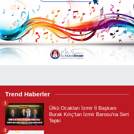
Trend Haberler
1
Ülkü Ocakları İzmir İl Başkanı
Burak Kılıç'tan İzmir Barosu'na Sert
Tepki
2