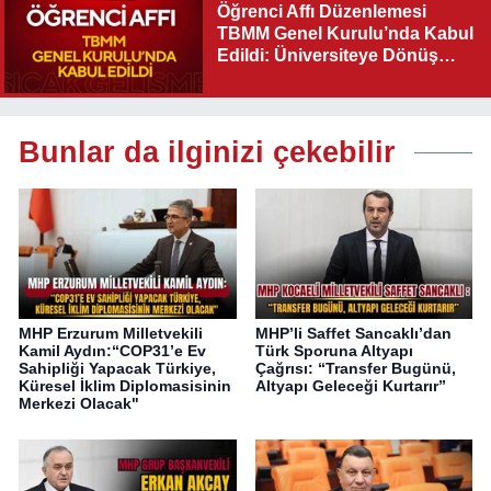
Öğrenci Affı Düzenlemesi
TBMM Genel Kurulu’nda Kabul
Edildi: Üniversiteye Dönüş
Yolu Açıldı
Bunlar da ilginizi çekebilir
MHP Erzurum Milletvekili
MHP’li Saffet Sancaklı’dan
Kamil Aydın:“COP31’e Ev
Türk Sporuna Altyapı
Sahipliği Yapacak Türkiye,
Çağrısı: “Transfer Bugünü,
Küresel İklim Diplomasisinin
Altyapı Geleceği Kurtarır”
Merkezi Olacak"