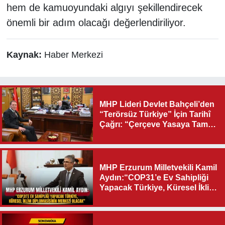
hem de kamuoyundaki algıyı şekillendirecek
önemli bir adım olacağı değerlendiriliyor.
Kaynak:
Haber Merkezi
MHP Lideri Devlet Bahçeli’den
“Terörsüz Türkiye” İçin Tarihî
Çağrı: “Çerçeve Yasaya Tam
Destek Verilmelidir”
MHP Erzurum Milletvekili Kamil
Aydın:“COP31’e Ev Sahipliği
Yapacak Türkiye, Küresel İklim
Diplomasisinin Merkezi
Olacak"