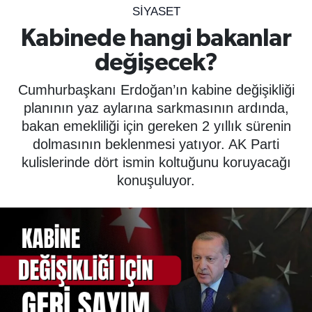
SİYASET
SPOR
Kabinede hangi bakanlar
değişecek?
ÇEVRE
Cumhurbaşkanı Erdoğan’ın kabine değişikliği
YAŞAM
planının yaz aylarına sarkmasının ardında,
bakan emekliliği için gereken 2 yıllık sürenin
BİLİM - TEKNOLOJİ
dolmasının beklenmesi yatıyor. AK Parti
kulislerinde dört ismin koltuğunu koruyacağı
KADIN
konuşuluyor.
KÜLTÜR SANAT
MAGAZİN