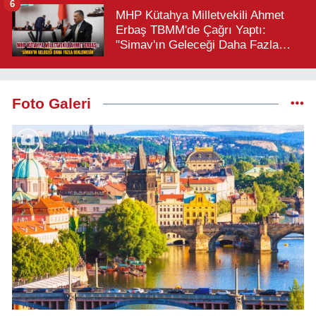
6
MHP Kütahya Milletvekili Ahmet
Erbaş TBMM'de Çağrı Yaptı:
"Simav'ın Geleceği Daha Fazla
Beklemesin"
Foto Galeri