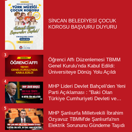
SİNCAN BELEDİYESİ ÇOCUK
KOROSU BAŞVURU DUYURU
3
Öğrenci Affı Düzenlemesi TBMM
Genel Kurulu’nda Kabul Edildi:
Üniversiteye Dönüş Yolu Açıldı
4
MHP Lideri Devlet Bahçeli'den Yeni
Parti Açıklaması : "Baki Olan
Türkiye Cumhuriyeti Devleti ve
Büyük Türk Milletidir"
5
MHP Şanlıurfa Milletvekili İbrahim
Özyavuz TBMM'de Şanlıurfa'nın
Elektrik Sorununu Gündeme Taşıdı