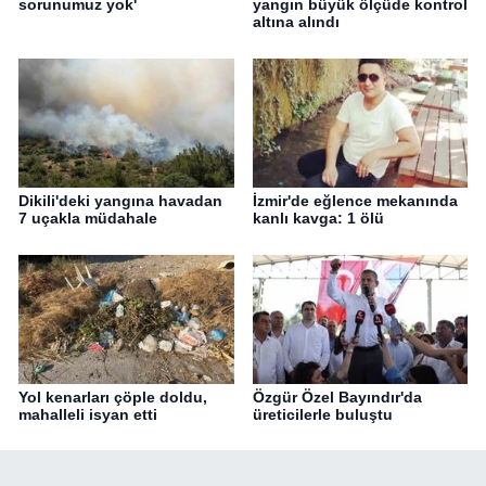
sorunumuz yok'
yangın büyük ölçüde kontrol
altına alındı
Dikili'deki yangına havadan
İzmir'de eğlence mekanında
7 uçakla müdahale
kanlı kavga: 1 ölü
Yol kenarları çöple doldu,
Özgür Özel Bayındır'da
mahalleli isyan etti
üreticilerle buluştu