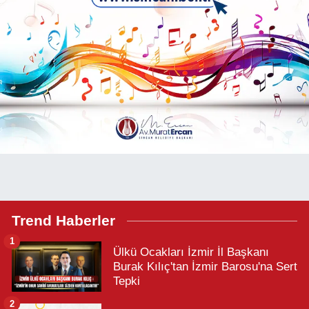
Trend Haberler
1
Ülkü Ocakları İzmir İl Başkanı
Burak Kılıç'tan İzmir Barosu'na Sert
Tepki
2