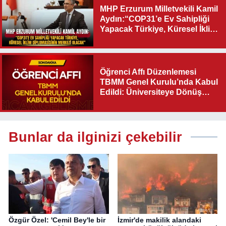
MHP Erzurum Milletvekili Kamil
Aydın:“COP31’e Ev Sahipliği
Yapacak Türkiye, Küresel İklim
Diplomasisinin Merkezi
Olacak"
Öğrenci Affı Düzenlemesi
TBMM Genel Kurulu’nda Kabul
Edildi: Üniversiteye Dönüş
Yolu Açıldı
Bunlar da ilginizi çekebilir
Özgür Özel: 'Cemil Bey'le bir
İzmir'de makilik alandaki