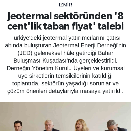
IZMIR
SPOR
Jeotermal sektöründen '8
cent'lik taban fiyat' talebi
ÇEVRE
Türkiye'deki jeotermal yatırımcılarını çatısı
YAŞAM
altında buluşturan Jeotermal Enerji Derneği'nin
(JED) geleneksel hâle getirdiği Bahar
BİLİM - TEKNOLOJİ
Buluşması Kuşadası'nda gerçekleştirildi.
Derneğin Yönetim Kurulu Üyeleri ve kurumsal
KADIN
üye şirketlerin temsilcilerinin katıldığı
toplantıda, sektörün yaşadığı sorunlar ve
KÜLTÜR SANAT
çözüm önerileri detaylarıyla masaya yatırıldı.
MAGAZİN