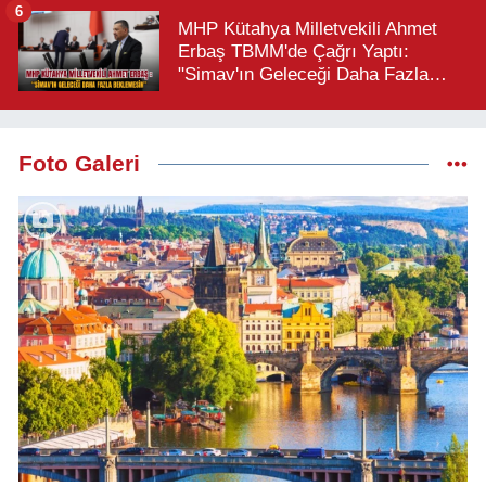
6
MHP Kütahya Milletvekili Ahmet
Erbaş TBMM'de Çağrı Yaptı:
"Simav'ın Geleceği Daha Fazla
Beklemesin"
Foto Galeri