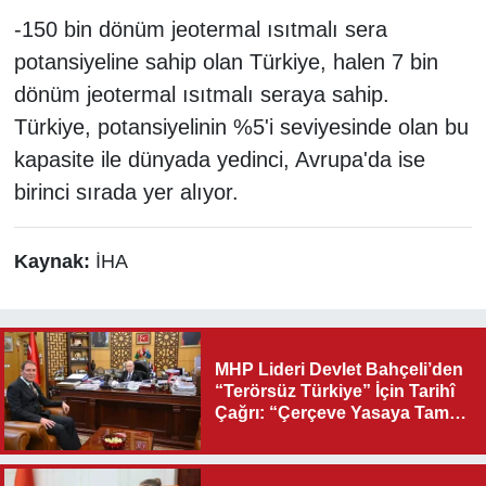
-150 bin dönüm jeotermal ısıtmalı sera
potansiyeline sahip olan Türkiye, halen 7 bin
dönüm jeotermal ısıtmalı seraya sahip.
Türkiye, potansiyelinin %5'i seviyesinde olan bu
kapasite ile dünyada yedinci, Avrupa'da ise
birinci sırada yer alıyor.
Kaynak:
İHA
MHP Lideri Devlet Bahçeli’den
“Terörsüz Türkiye” İçin Tarihî
Çağrı: “Çerçeve Yasaya Tam
Destek Verilmelidir”