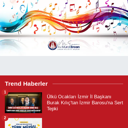
Trend Haberler
1
Ülkü Ocakları İzmir İl Başkanı
Burak Kılıç'tan İzmir Barosu'na Sert
Tepki
2