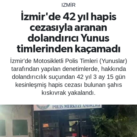
IZMIR
SPOR
İzmir'de 42 yıl hapis
cezasıyla aranan
ÇEVRE
dolandırıcı Yunus
YAŞAM
timlerinden kaçamadı
BİLİM - TEKNOLOJİ
İzmir'de Motosikletli Polis Timleri (Yunuslar)
tarafından yapılan denetimlerde, hakkında
KADIN
dolandırıcılık suçundan 42 yıl 3 ay 15 gün
kesinleşmiş hapis cezası bulunan şahıs
KÜLTÜR SANAT
kıskıvrak yakalandı.
MAGAZİN