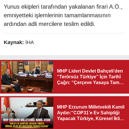
Yunus ekipleri tarafından yakalanan firari A.Ö.,
emniyetteki işlemlerinin tamamlanmasının
ardından adli mercilere teslim edildi.
Kaynak:
İHA
MHP Lideri Devlet Bahçeli’den
“Terörsüz Türkiye” İçin Tarihî
Çağrı: “Çerçeve Yasaya Tam
Destek Verilmelidir”
MHP Erzurum Milletvekili Kamil
Aydın:“COP31’e Ev Sahipliği
Yapacak Türkiye, Küresel İklim
Diplomasisinin Merkezi