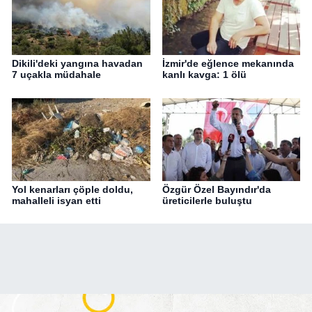
Dikili'deki yangına havadan
İzmir'de eğlence mekanında
7 uçakla müdahale
kanlı kavga: 1 ölü
Yol kenarları çöple doldu,
Özgür Özel Bayındır'da
mahalleli isyan etti
üreticilerle buluştu