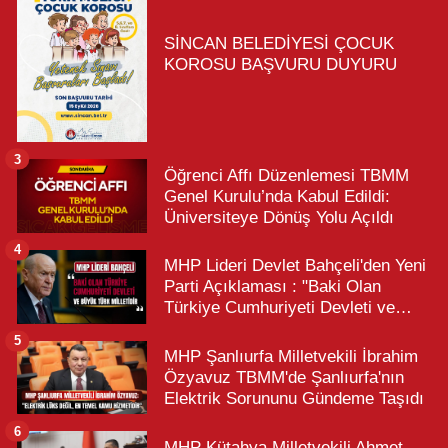
SİNCAN BELEDİYESİ ÇOCUK
KOROSU BAŞVURU DUYURU
3
Öğrenci Affı Düzenlemesi TBMM
Genel Kurulu’nda Kabul Edildi:
Üniversiteye Dönüş Yolu Açıldı
4
MHP Lideri Devlet Bahçeli'den Yeni
Parti Açıklaması : "Baki Olan
Türkiye Cumhuriyeti Devleti ve
Büyük Türk Milletidir"
5
MHP Şanlıurfa Milletvekili İbrahim
Özyavuz TBMM'de Şanlıurfa'nın
Elektrik Sorununu Gündeme Taşıdı
6
MHP Kütahya Milletvekili Ahmet