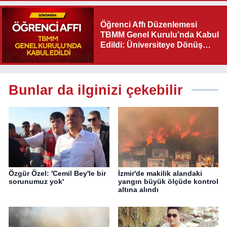
Olacak"
Öğrenci Affı Düzenlemesi
TBMM Genel Kurulu’nda Kabul
Edildi: Üniversiteye Dönüş
Yolu Açıldı
Bunlar da ilginizi çekebilir
Özgür Özel: 'Cemil Bey'le bir
İzmir'de makilik alandaki
sorunumuz yok'
yangın büyük ölçüde kontrol
altına alındı